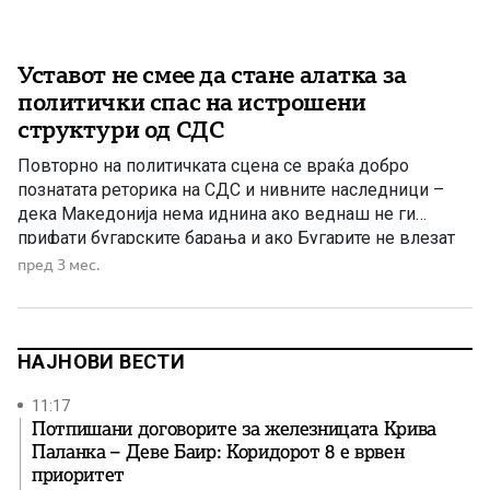
Уставот не смее да стане алатка за
политички спас на истрошени
структури од СДС
Повторно на политичката сцена се враќа добро
познатата реторика на СДС и нивните наследници –
дека Македонија нема иднина ако веднаш не ги
прифати бугарските барања и ако Бугарите не влезат
во Уставот. Венко Филипче денес настапува како
пред 3 мес.
гласноговорник на таа политика, обидувајќи се
јавноста да ја убеди дека не постои друга опција, ниту
достоинствен […]
НАЈНОВИ ВЕСТИ
11:17
Потпишани договорите за железницата Крива
Паланка – Деве Баир: Коридорот 8 е врвен
приоритет