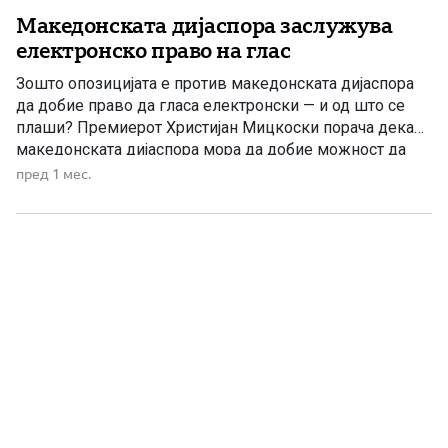
Македонската дијаспора заслужува
електронско право на глас
Зошто опозицијата е против македонската дијаспора
да добие право да гласа електронски — и од што се
плаши? Премиерот Христијан Мицкоски порача дека
македонската дијаспора мора да добие можност да
учествува по електронски пат на следните
пред 1 мес.
претседателски избори, оценувајќи дека тоа е
современо, европско и демократско решение кое ја
поврзува Македонија со нејзините иселеници ширум
[…]