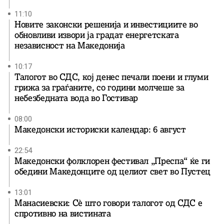
11:10
Новите законски решенија и инвестициите во
обновливи извори ја градат енергетската
независност на Македонија
10:17
Талогот во СДС, кој денес печали поени и глуми
грижа за граѓаните, со години молчеше за
небезбедната вода во Гостивар
08:00
Македонски историски календар: 6 август
22:54
Македонски фолклорен фестивал „Преспа“ ќе ги
обедини Македонците од целиот свет во Пустец
13:01
Манасиевски: Сè што говори талогот од СДС е
спротивно на вистината