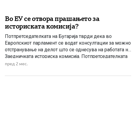
Во ЕУ се отвора прашањето за
историската комисија?
Потпретседателката на Бугарија тврди дека во
Европскиот парламент се водат консултации за можно
отстранување на делот што се однесува на работата на
Заедничката историска комисија. Потпретседателката
на Бугарија, Илијана Јотова, откри дека во пресрет на
пред 2 мес.
гласањето во Европскиот парламент се водат
консултации за евентуални измени на текстовите што
се однесуваат на Заедничката историска комисија,
формирана […]