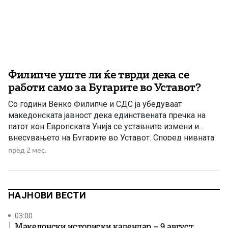
Филипче уште ли ќе тврди дека се
работи само за Бугарите во Уставот?
Со години Венко Филипче и СДС ја убедуваат
македонската јавност дека единствената пречка на
патот кон Европската Унија се уставните измени и
внесувањето на Бугарите во Уставот. Според нивната
политичка матрица, доволно било Македонија да ја
пред 2 мес.
направи таа отстапка и европскиот пат магично ќе се
отворел. Но, што ќе каже Филипче по последните
разговори што […]
НАЈНОВИ ВЕСТИ
03:00
Македонски историски календар – 9 август