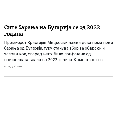
Сите барања на Бугарија се од 2022
година
Премиерот Христијан Мицкоски изјави дека нема нови
барања од Бугарија, туку станува збор за обврски и
услови кои, според него, биле прифатени од
претходната влада во 2022 година. Коментарот на
премиерот доаѓа по информациите што се појавија во
пред 2 мес.
јавноста по вчерашната посета на претседателката
Гордана Сиљановска-Давкова и министерот за
надворешни работи и надворешна трговија Тимчо […]