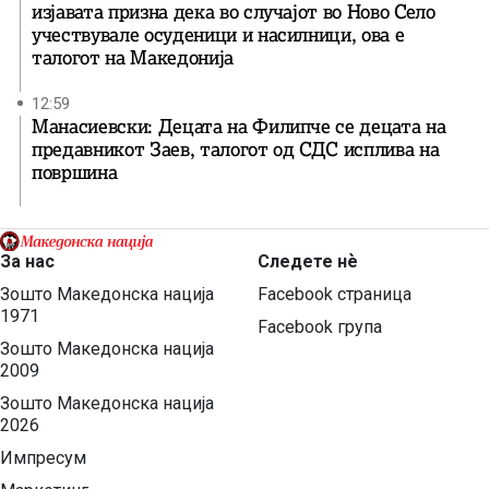
изјавата призна дека во случајот во Ново Село
учествувале осуденици и насилници, ова е
талогот на Македонија
12:59
Манасиевски: Децата на Филипче се децата на
предавникот Заев, талогот од СДС исплива на
површина
За нас
Следете нѐ
Зошто Македонска нација
Facebook страница
1971
Facebook група
Зошто Македонска нација
2009
Зошто Македонска нација
2026
Импресум