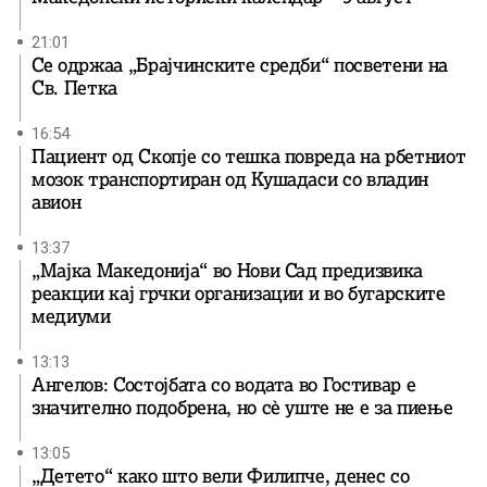
21:01
Се одржаа „Брајчинските средби“ посветени на
Св. Петка
16:54
Пациент од Скопје со тешка повреда на рбетниот
мозок транспортиран од Кушадаси со владин
авион
13:37
„Мајка Македонија“ во Нови Сад предизвика
реакции кај грчки организации и во бугарските
медиуми
13:13
Ангелов: Состојбата со водата во Гостивар е
значително подобрена, но сè уште не е за пиење
13:05
„Детето“ како што вели Филипче, денес со