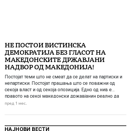
НЕ ПОСТОИ ВИСТИНСКА
ДЕМОКРАТИЈА БЕЗ ГЛАСОТ НА
МАКЕДОНСКИТЕ ДРЖАВЈАНИ
НАДВОР ОД МАКЕДОНИЈА!
Постојат теми што не смеат да се делат на партиски и
непартиски. Постојат прашања што се поважни од
секоја власт и од секоја опозиција. Едно од нив е
правото на секој македонски државјанин реално да
учествува во одлучувањето за иднината на својата
пред 1 мес.
татковина. Во вистинска демократија не смее да
постојат граѓани чии гласови вредат повеќе […]
НАЈНОВИ ВЕСТИ