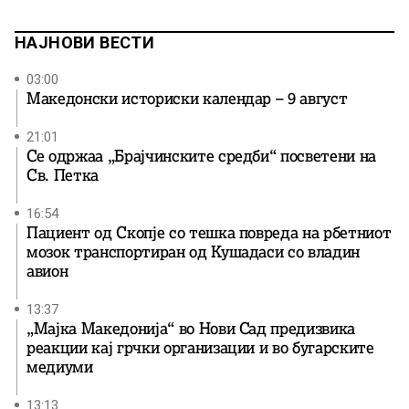
живеат во Австралија. Конкурсот е отворен во четири
категории: Расказ на […]
НАЈНОВИ ВЕСТИ
03:00
Македонски историски календар – 9 август
21:01
Се одржаа „Брајчинските средби“ посветени на
Св. Петка
16:54
Пациент од Скопје со тешка повреда на рбетниот
мозок транспортиран од Кушадаси со владин
авион
13:37
„Мајка Македонија“ во Нови Сад предизвика
реакции кај грчки организации и во бугарските
медиуми
13:13