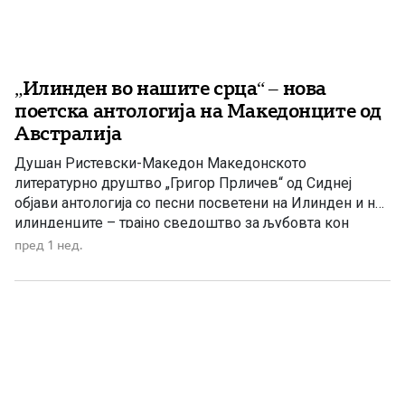
„Илинден во нашите срца“ – нова
поетска антологија на Македонците од
Австралија
Душан Ристевски-Македон Македонското
литературно друштво „Григор Прличев“ од Сиднеј
објави антологија со песни посветени на Илинден и на
илинденците – трајно сведоштво за љубовта кон
Македонија, непокорот и борбата за зачувување на
пред 1 нед.
македонскиот идентитет. По повод Илинден,
Македонското литературно друштво „Григор Прличев“
од Сиднеј ја објави поетската антологија „Илинден во
нашите срца“, во која се […]