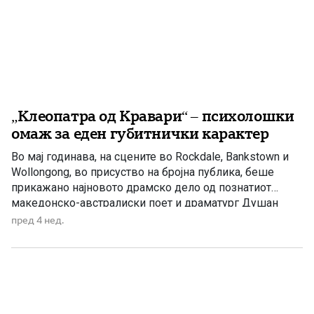
„Клеопатра од Кравари“ – психолошки
омаж за еден губитнички карактер
Во мај годинава, на сцените во Rockdale, Bankstown и
Wollongong, во присуство на бројна публика, беше
прикажано најновото драмско дело од познатиот
македонско-австралиски поет и драматург Душан
Ристевски од Сиднеј, под наслов „Клеопатра од
пред 4 нед.
Кравари“. Неодамна, во издание на Македонското
литературно друштво „Григор Прличев“ од Сиднеј, оваа
драма е објавена и како книга, а овде […]