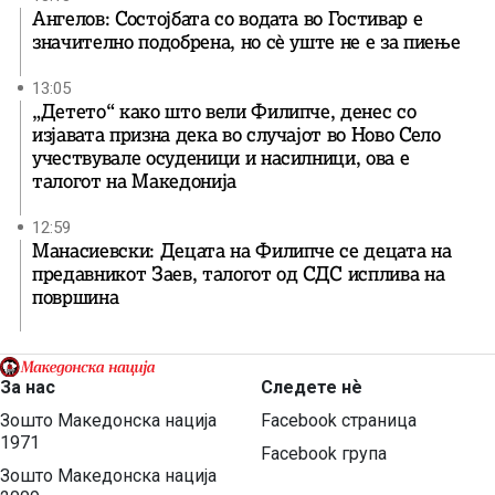
Ангелов: Состојбата со водата во Гостивар е
значително подобрена, но сè уште не е за пиење
13:05
„Детето“ како што вели Филипче, денес со
изјавата призна дека во случајот во Ново Село
учествувале осуденици и насилници, ова е
талогот на Македонија
12:59
Манасиевски: Децата на Филипче се децата на
предавникот Заев, талогот од СДС исплива на
површина
За нас
Следете нѐ
Зошто Македонска нација
Facebook страница
1971
Facebook група
Зошто Македонска нација