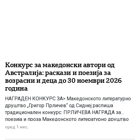
Конкурс за македонски автори од
Австралија: раскази и поезија за
возрасни и деца до 30 ноември 2026
година
НАГРАДЕН КОНКУРС ЗА> Македонското литературно
друштво „Григор Прличев“ од Сиднеј распиша
традиционален конкурс: ПРЛИЧЕВА НАГРАДА за
поезија и проза Македонското литературно друштво
„Григор Прличев“ од Сиднеј го објави традиционалниот
пред 1 мес.
годишен литературен конкурс за избор на најдобри
прозни и поетски дела од македонските автори кои