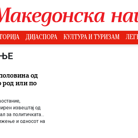
ТОРИЈА
ДИЈАСПОРА
КУЛТУРА И ТУРИЗАМ
ЛЕГ
АЊЕ
 половина од
 род или по
остание,
ширен извештај од
вал за политичката
ижење и односот на
 на 26 април 1903