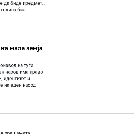
ее да биде предмет
 година бил
 организирани
на мала земја
оизвод на туѓи
ен народ има право
, идентитет и
е на еден народ
тигматизирани како
але прашањата