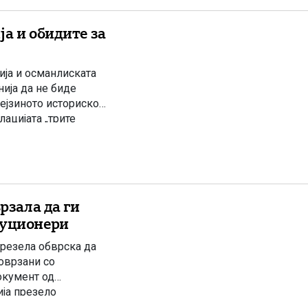
а и обидите за
ија и османлиската
нија да не биде
ејзиното историско
ацијата „трите
-турската војна од
та Империја
рзала да ги
луционери
презела обврска да
оврзани со
окумент од
ја презело
брани