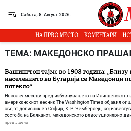
Skip to content
Сабота, 8. Август 2026.
Menu
НА ПРВО МЕСТО
КОМЕНТАРИ
ИС
ТЕМА: МАКЕДОНСКО ПРАШ
Вашингтон тајмс во 1903 година: „Близу
населението во Бугарија се Македонци по
потекло“
Неколку месеци пред избувнувањето на Илинденското в
американскиот весник The Washington Times објавил оп
својот дописник во Софија, Х. Р. Чемберлејн, кој известу
состојба на Балканот, македонското револуционерно дв
Бугарија кон настаните во Македонија. Написот е објавен
пред 3 дена
година, само нешто повеќе од три месеци […]