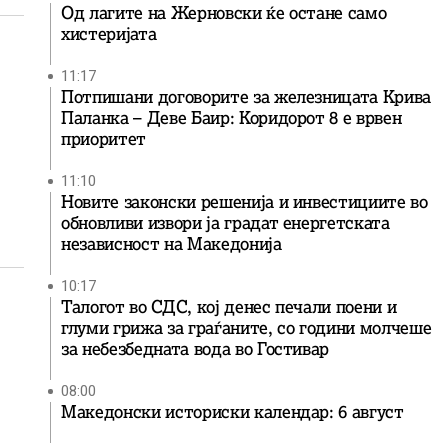
Од лагите на Жерновски ќе остане само
хистеријата
11:17
Потпишани договорите за железницата Крива
Паланка – Деве Баир: Коридорот 8 е врвен
приоритет
11:10
Новите законски решенија и инвестициите во
обновливи извори ја градат енергетската
независност на Македонија
10:17
Талогот во СДС, кој денес печали поени и
глуми грижа за граѓаните, со години молчеше
за небезбедната вода во Гостивар
08:00
Македонски историски календар: 6 август