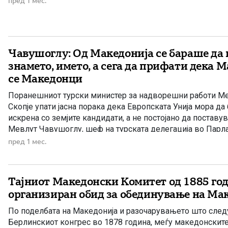
пред 1 мес.
организирањето и функционирањето на револуционерни 
територија, да го спречува создавањето чети, […]
Чавушоглу: Од Македонија се бараше да 
знамето, името, а сега да прифати дека 
се Македонци
Поранешниот турски министер за надворешни работи М
Скопје упати јасна порака дека Европската Унија мора да
искрена со земјите кандидати, а не постојано да поставу
Мевлут Чавушоглу, шеф на турската делегација во Парл
собрание на НАТО и поранешен министер за надворешни
пред 1 мес.
Република Турција, на меѓународната конференција […]
Тајниот Македонски Комитет од 1885 год
организиран обид за обединување на Ма
По поделбата на Македонија и разочарувањето што след
Берлинскиот конгрес во 1878 година, меѓу македонските