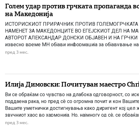
Голем удар против грчката пропаганда во
на Македонија
ИСТОРИСКИOT ПРИРАЧНИК ПРОТИВ ГОЛЕМОГРЧКАТА
НАМЕНЕТ ЗА МАКЕДОНЦИТЕ ВО ЕГEЈСКИОТ ДЕЛ НА М
АВТОРОТ АЛЕКСАНДАР ДОНСКИ ОБЈАВЕН И НА ГРЧКИ 
извесно време МН објави информација за објавување 
ПРИРАЧНИК ПРОТИВ ГОЛЕМОГРЧКАТА ПРОПАГАНДА Н
пред 3 мес.
МАКЕДОНЦИТЕ ВО ЕГEЈСКИОТ ДЕЛ НА МАКЕДОНИЈА од
Александар Донски. Книгата во електронски pdf формат е
Илија Димовски: Почитуван маестро Chris
Ви се обраќам со чувство на длабока одговорност, со иск
поддаена рака, но пред сè со огромна почит и кон Вашите
Вашите уметнички достигнувања како диригент кој цел 
звучниот хаос во хармонија. Но, најмногу од сè, се обраќ
внук на великанот Гоце Делчев, човекот […]
пред 3 мес.