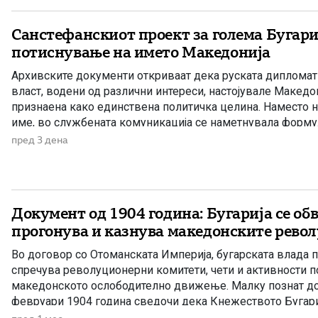
Санстефанскиот проект за голема Бугариј
потиснување на името Македонија
Архивските документи откриваат дека руската дипломат
власт, водени од различни интереси, настојувале Македо
признаена како единствена политичка целина. Наместо н
име, во службената комуникација се наметнувала формул
вилаети“. Македонија во Санстефанскиот проект По Руско
пред 3 дена
1877–1878 година, Русија ѝ го наметнала на Османлиска
прелиминарниот Санстефански договор, […]
Документ од 1904 година: Бугарија се обв
прогонува и казнува македонските рево
Во договор со Отоманската Империја, бугарската влада 
спречува револуционерни комитети, чети и активности п
македонското ослободително движење. Малку познат д
февруари 1904 година сведочи дека Кнежеството Бугари
конкретна обврска пред Отоманската Империја да го за