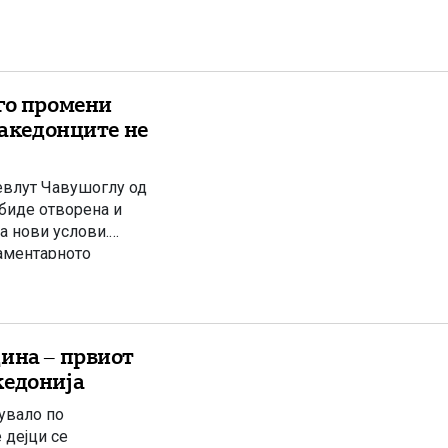
комитети на својата
го промени
Македонците не
евлут Чавушоглу од
 биде отворена и
ва нови услови.
аментарното
 работи на
ина – првиот
кедонија
увало по
 дејци се