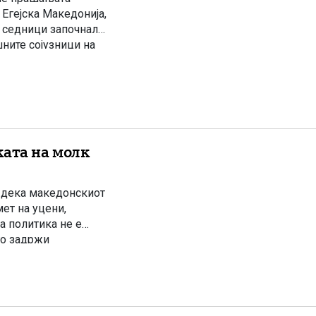
Егејска Македонија,
е седници започнале
шните сојузници на
47 година.
ката на молк
и дека македонскиот
мет на уцени,
а политика не е
го задржи
ор за нови