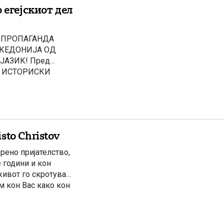
 егејскиот дел
 ПРОПАГАНДА
АКЕДОНИЈА ОД
ЈАЗИК! Пред
на ИСТОРИСКИ
АМЕНЕТ ЗА
 авторот
 објавена […]
to Christov
рено пријателство,
 години и кон
живот го скротува
ам кон Вас како кон