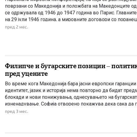
поврзани со Македонија и положбата на Македонците од 
се одржувала од 1946 до 1947 година во Парис. Главнит
на 29 јули 1946 година, а мировните договори со поране
нацистичка Германија биле потпишани на 10 февруари 19
пред 2 мес.
Прашањето за националните права […]
Филипче и бугарските позиции – полити
пред уцените
Во време кога Македонија бара јасни европски гаранци
идентитет, јазик и историја нема повторно да бидат пред
блокади и нови понижувања, однесувањето на бугарскат
изненадување. Софија отворено покажува дека сака да 
механизмот за притисок врз Македонија, оставајќи прост
пред 3 мес.
условувања и нови барања кои директно […]