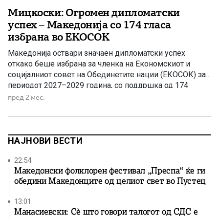
Мицкоски: Огромен дипломатски
успех – Македонија со 174 гласа
избрана во ЕКОСОК
Македонија оствари значаен дипломатски успех
откако беше избрана за членка на Економскиот и
социјалниот совет на Обединетите нации (ЕКОСОК) за
периодот 2027–2029 година, со поддршка од 174
држави членки. Премиерот Христијан Мицкоски ја
пред 2 мес.
оцени одлуката како историски момент за државата и
македонската дипломатија, истакнувајќи дека за
првпат од осамостојувањето Македонија е избрана во
едно од […]
НАЈНОВИ ВЕСТИ
22:54
Македонски фолклорен фестивал „Преспа“ ќе ги
обедини Македонците од целиот свет во Пустец
13:01
Манасиевски: Сè што говори талогот од СДС е