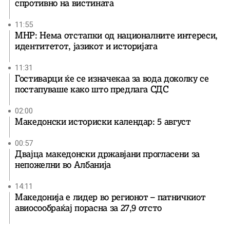
спротивно на вистината
11:55
МНР: Нема отстапки од националните интереси,
идентитетот, јазикот и историјата
11:31
Гостиварци ќе се изначекаа за вода доколку се
постапуваше како што предлага СДС
02:00
Македонски историски календар: 5 август
00:57
Двајца македонски државјани прогласени за
непожелни во Албанија
14:11
Македонија е лидер во регионот – патничкиот
авиосообраќај порасна за 27,9 отсто