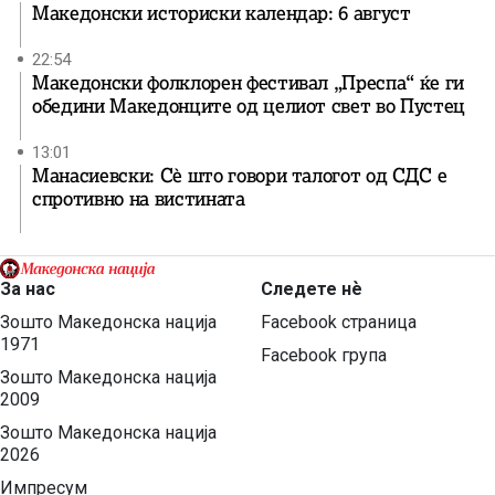
Македонски историски календар: 6 август
22:54
Македонски фолклорен фестивал „Преспа“ ќе ги
обедини Македонците од целиот свет во Пустец
13:01
Манасиевски: Сè што говори талогот од СДС е
спротивно на вистината
За нас
Следете нѐ
Зошто Македонска нација
Facebook страница
1971
Facebook група
Зошто Македонска нација
2009
Зошто Македонска нација
2026
Импресум