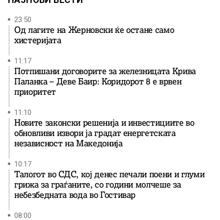
23:50
Од лагите на Жерновски ќе остане само
хистеријата
11:17
Потпишани договорите за железницата Крива
Паланка – Деве Баир: Коридорот 8 е врвен
приоритет
11:10
Новите законски решенија и инвестициите во
обновливи извори ја градат енергетската
независност на Македонија
10:17
Талогот во СДС, кој денес печали поени и глуми
грижа за граѓаните, со години молчеше за
небезбедната вода во Гостивар
08:00