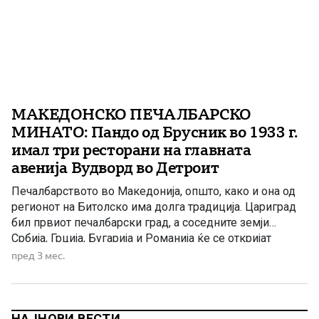
МАКЕДОНСКО ПЕЧАЛБАРСКО
МИНАТО: Пандо од Брусник во 1933 г.
имал три ресторани на главната
авенија Вудворд во Детроит
Печалбарството во Македонија, општо, како и она од
регионот на Битолско има долга традиција. Цариград
бил првиот печалбарски град, а соседните земји
Србија, Грција, Бугарија и Романија ќе се откријат
откако ќе ја стекнат својата независност и откако
пред 3 мес.
економскиот подем во нив ќе ја избрише
неразвиноста. Во последните децении на минатиот век
ќе се отрие […]
НАЈНОВИ ВЕСТИ