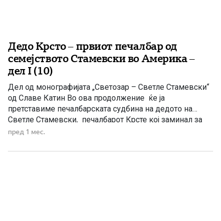
Дедо Крсто – првиот печалбар од
семејството Стамевски во Америка –
дел I (10)
Дел од монографијата „Светозар – Светле Стамевски“
од Славе Катин Во ова продолжение ќе ја
претставиме печалбарската судбина на дедото на
Светле Стамевски, печалбарот Крсте кој заминал за
Америка. Инаку, при крајот на 19-от и почетокот на 20-
пред 1 мес.
от век печалбарството станало масовна појава во
Тетовско и еден од најсилните докази за
неподносливата состојба, особено во македонските
села […]