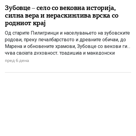
Зубовце – село со вековна историја,
силна вера и нераскинлива врска со
родниот крај
Од старите Пилигринци и населувањето на зубовските
родови, преку печалбарството и древните обичаи, до
Марена и обновените храмови, Зубовце со векови ги
чува својата духовност, традиција и македонски
идентитет. Во подножјето на Шар Планина, меѓу
пред 6 дена
Дебреше на југ и Врапчиште на север, покрај
Зубовскиот Поток, се наоѓа Зубовце – старо полошко
село со богата историја […]