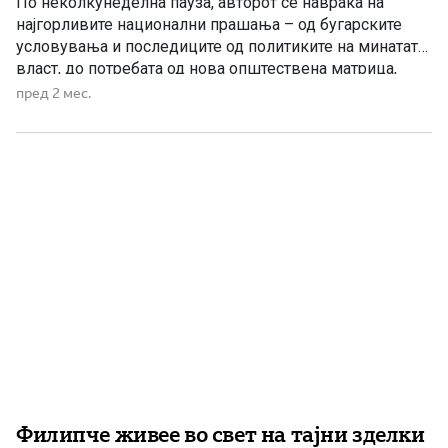
По неколкунеделна пауза, авторот се навраќа на
најгорливите национални прашања – од бугарските
условувања и последиците од политиките на минатата
власт, до потребата од нова општествена матрица,
одговорност и пресврт во Македонија.
пред 2 мес.
Филипче живее во свет на тајни зделки