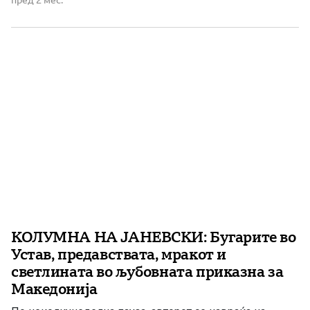
пред 2 мес.
Поранешниот претседател Стево Пендаровски во
едно телевизиско интервју откри политичка логика
која многу граѓани одамна ја […]
КОЛУМНА НА ЈАНЕВСКИ: Бугарите во
Устав, предавствата, мракот и
светлината во љубовната приказна за
Македонија