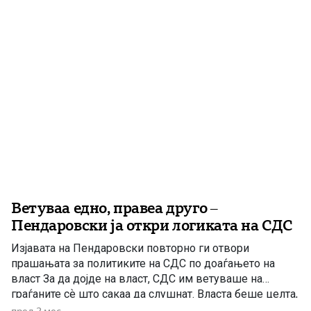
следува лов на […]
Ветуваа едно, правеа друго –
Пендаровски ја откри логиката на СДС
Изјавата на Пендаровски повторно ги отвори
прашањата за политиките на СДС по доаѓањето на
власт За да дојде на власт, СДС им ветуваше на
граѓаните сѐ што сакаа да слушнат. Власта беше целта,
а Македонија честопати ја плаќаше цената.