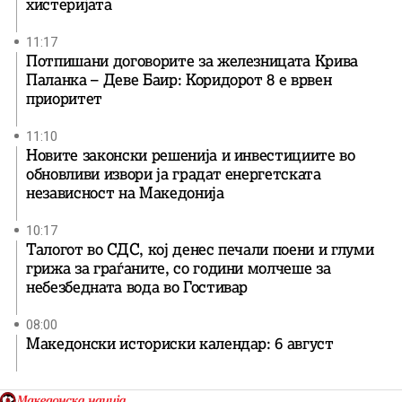
хистеријата
11:17
Потпишани договорите за железницата Крива
Паланка – Деве Баир: Коридорот 8 е врвен
приоритет
11:10
Новите законски решенија и инвестициите во
обновливи извори ја градат енергетската
независност на Македонија
10:17
Талогот во СДС, кој денес печали поени и глуми
грижа за граѓаните, со години молчеше за
небезбедната вода во Гостивар
08:00
Македонски историски календар: 6 август