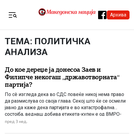
Skip to content
Архива
Menu
ТЕМА: ПОЛИТИЧКА
АНАЛИЗА
До кое дереџе ја донесоа Заев и
Филипче некогаш „државотворната“
партија?
По сè изгледа дека во СДС повеќе никој нема право
да размислува со своја глава. Секој што ќе се осмели
јавно да каже дека партијата е во катастрофална
состојба, веднаш добива етикета-купен е од ВМРО-
ДПМНЕ, човек е на Мицкоски, уценет е или продаден.
пред 3 нед.
Наместо одговор на аргументи, следуваат
дискредитации, навреди, наместо самокритика