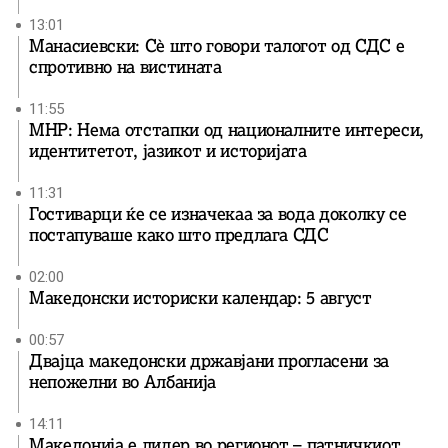
13:01
Манасиевски: Сè што говори талогот од СДС е
спротивно на вистината
11:55
МНР: Нема отстапки од националните интереси,
идентитетот, јазикот и историјата
11:31
Гостиварци ќе се изначекаа за вода доколку се
постапуваше како што предлага СДС
02:00
Македонски историски календар: 5 август
00:57
Двајца македонски државјани прогласени за
непожелни во Албанија
14:11
Македонија е лидер во регионот – патничкиот