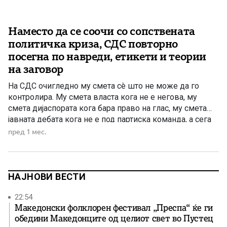
Наместо да се соочи со сопствената
политичка криза, СДС повторно
посегна по навреди, етикети и теории
на заговор
На СДС очигледно му смета сè што не може да го
контролира. Му смета власта кога не е негова, му
смета дијаспората кога бара право на глас, му смета
јавната дебата кога не е под партиска команда, а сега
му смета и секој обид за разговор за обединување и
пред 1 мес.
преобликување на опозицискиот простор. Наместо да
[…]
НАЈНОВИ ВЕСТИ
22:54
Македонски фолклорен фестивал „Преспа“ ќе ги
обедини Македонците од целиот свет во Пустец