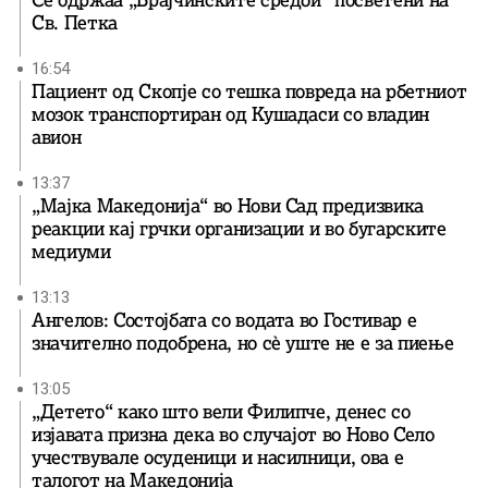
Се одржаа „Брајчинските средби“ посветени на
Св. Петка
16:54
Пациент од Скопје со тешка повреда на рбетниот
мозок транспортиран од Кушадаси со владин
авион
13:37
„Мајка Македонија“ во Нови Сад предизвика
реакции кај грчки организации и во бугарските
медиуми
13:13
Ангелов: Состојбата со водата во Гостивар е
значително подобрена, но сè уште не е за пиење
13:05
„Детето“ како што вели Филипче, денес со
изјавата призна дека во случајот во Ново Село
учествувале осуденици и насилници, ова е
талогот на Македонија