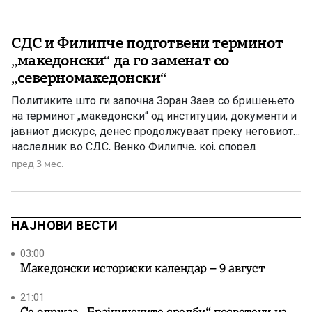
СДС и Филипче подготвени терминот
„македонски“ да го заменат со
„северномакедонски“
Политиките што ги започна Зоран Заев со бришењето
на терминот „македонски“ од институции, документи и
јавниот дискурс, денес продолжуваат преку неговиот
наследник во СДС, Венко Филипче, кој, според
критиките од јавноста, е подготвен целосно да го
пред 3 мес.
прифати наметнувањето на терминот
„северномакедонски“. Во изминатите години, јавноста
беше сведок на промени на имиња на институции,
организации и […]
НАЈНОВИ ВЕСТИ
03:00
Македонски историски календар – 9 август
21:01