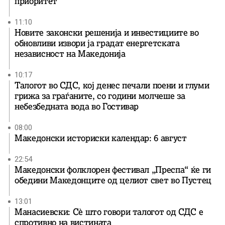
приоритет
11:10
Новите законски решенија и инвестициите во
обновливи извори ја градат енергетската
независност на Македонија
10:17
Талогот во СДС, кој денес печали поени и глуми
грижа за граѓаните, со години молчеше за
небезбедната вода во Гостивар
08:00
Македонски историски календар: 6 август
22:54
Македонски фолклорен фестивал „Преспа“ ќе ги
обедини Македонците од целиот свет во Пустец
13:01
Манасиевски: Сè што говори талогот од СДС е
спротивно на вистината