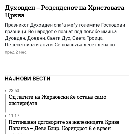
Духовден – Роденденот на Христовата
Црква
Празникот Духовден спаѓа меѓу големите Господови
празници. Во народот е познат под повеќе имиња:
Дуовден, Доедни, Свети Дух, Света Троица,
Педесетница и други. Се празнува десет дена по
Спасовден, односно Вознесението Христово, и педесет
пред 2 мес.
дена по Велигден, Воскресението Христово.
Празникот се нарекува и Педесетница не само затоа
што се празнува педесет дена по Велигден, туку […]
НАЈНОВИ ВЕСТИ
23:50
Од лагите на Жерновски ќе остане само
хистеријата
11:17
Потпишани договорите за железницата Крива
Паланка – Деве Баир: Коридорот 8 е врвен