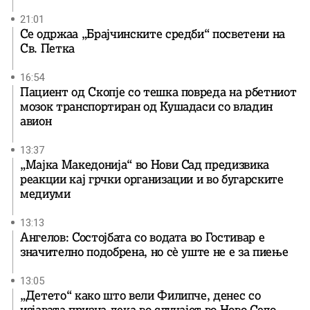
21:01
Се одржаа „Брајчинските средби“ посветени на
Св. Петка
16:54
Пациент од Скопје со тешка повреда на рбетниот
мозок транспортиран од Кушадаси со владин
авион
13:37
„Мајка Македонија“ во Нови Сад предизвика
реакции кај грчки организации и во бугарските
медиуми
13:13
Ангелов: Состојбата со водата во Гостивар е
значително подобрена, но сè уште не е за пиење
13:05
„Детето“ како што вели Филипче, денес со
изјавата призна дека во случајот во Ново Село