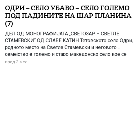
ОДРИ – СЕЛО УБАВО – СЕЛО ГОЛЕМО
ПОД ПАДИНИТЕ НА ШАР ПЛАНИНА
(7)
ДЕЛ ОД МОНОГРАФИЈАТА „СВЕТОЗАР – СВЕТЛЕ
СТАМЕВСКИ“ ОД СЛАВЕ КАТИН Тетовското село Одри,
родното место на Светле Стамевски и неговото
семејство е големо и старо македонско село кое се
наоѓасреде полошката убавина. Тоа е вгнездено
пред 2 мес.
во полошката питомина, повеќе векови: каде живее,
се гради, се развива, се шири со албанско население и
тагува што Македонците се иселуваат […]