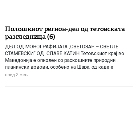
Полошкиот регион-дел од тетовската
разгледница (6)
ДЕЛ ОД МОНОГРАФИЈАТА „СВЕТОЗАР – СВЕТЛЕ
СТАМЕВСКИ“ ОД СЛАВЕ КАТИН Тетовскиот крај во
Македонија е опколен со раскошните природни
планински врвови, особено на Шара, од каде е
потеклото на семејството Стамевски. Во ова
пред 2 мес.
продолжение осебен акцент е ставен на животот и
делото на познатиот македонски преродбеник Кирил
Пејчиновиќ – Тетоец Освен зимско рекреативен
спортски центар, […]