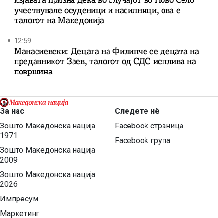
учествувале осуденици и насилници, ова е
талогот на Македонија
12:59
Манасиевски: Децата на Филипче се децата на
предавникот Заев, талогот од СДС исплива на
површина
За нас
Следете нѐ
Зошто Македонска нација
Facebook страница
1971
Facebook група
Зошто Македонска нација
2009
Зошто Македонска нација
2026
Импресум
Маркетинг