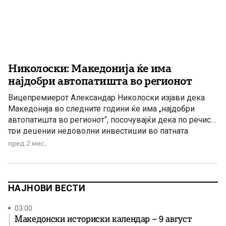
Николоски: Македонија ќе има
најдобри автопатишта во регионот
Вицепремиерот Александар Николоски изјави дека
Македонија во следните години ќе има „најдобри
автопатишта во регионот“, посочувајќи дека по речиси
три децении недоволни инвестиции во патната
инфраструктура, Владата работи на повеќе големи
пред 2 мес.
проекти истовремено. Македонија ќе има одлични
автопатишта, би рекол, најдобри во регионот во
следниве години како ќе ги завршуваме проектите,
истакна Николоски во поткастот […]
НАЈНОВИ ВЕСТИ
03:00
Македонски историски календар – 9 август