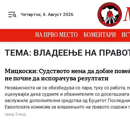
Skip to content
Четврток, 6. Август 2026.
Menu
НА ПРВО МЕСТО
КОМЕНТАРИ
ИС
ТЕМА: ВЛАДЕЕЊЕ НА ПРАВО
Мицкоски: Судството нема да добие пове
не почне да испорачува резултати
Независноста не се обезбедува со пари, туку со работа, 
оценувајќи дека судиите и обвинителите со досегашната
заслужиле дополнителни средства од Буџетот Последни
Европската комисија за владеењето на правото содржи 
спроведените политики, но и критики за состојбите во п
пред 3 нед.
Мицкоски појасни дека не станува збор […]