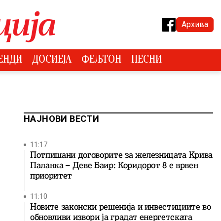
Архива
ЕНДИ
ДОСИЕЈА
ФЕЉТОН
ПЕСНИ
НАЈНОВИ ВЕСТИ
11:17
Потпишани договорите за железницата Крива
Паланка – Деве Баир: Коридорот 8 е врвен
приоритет
11:10
Новите законски решенија и инвестициите во
обновливи извори ја градат енергетската