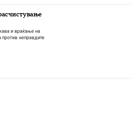
 расчистување
жава и враќање на
а против неправдите