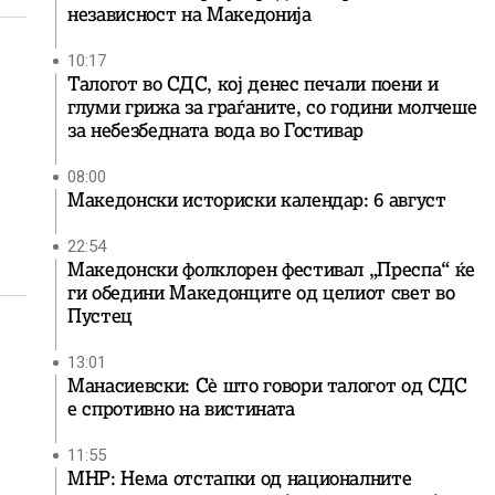
независност на Македонија
10:17
Талогот во СДС, кој денес печали поени и
глуми грижа за граѓаните, со години молчеше
за небезбедната вода во Гостивар
08:00
Македонски историски календар: 6 август
22:54
Македонски фолклорен фестивал „Преспа“ ќе
ги обедини Македонците од целиот свет во
Пустец
13:01
Манасиевски: Сè што говори талогот од СДС
е спротивно на вистината
11:55
МНР: Нема отстапки од националните