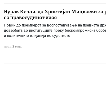
Бурак Кечаи: до Христијан Мицкоски за
со правосудниот хаос
Повик до премиерот за воспоставување на правната др
довербата во институциите преку бескомпромисна борб
и политичките влијанија во судството
пред 3 мес.