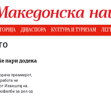
ТОРИЈА
ДИЈАСПОРА
КУЛТУРА И ТУРИЗАМ
ЛЕГ
ТО
ќе пари додека
порача премиерот,
 работа не
от Извештај на
пофалби за дел од
равосудниот систем.