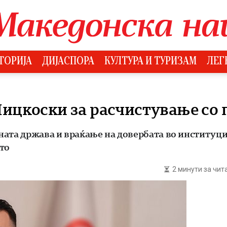
ТОРИЈА
ДИЈАСПОРА
КУЛТУРА И ТУРИЗАМ
ЛЕГ
Мицкоски за расчистување со 
ната држава и враќање на довербата во институц
то
2 минути за чи