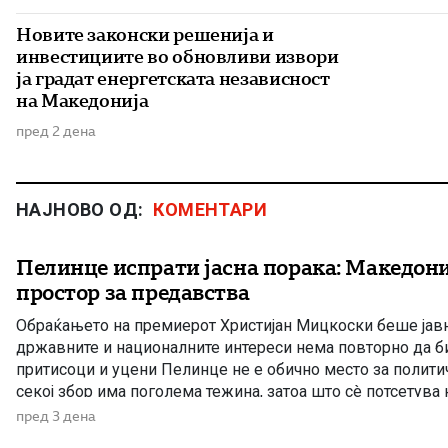
Новите законски решенија и
инвестициите во обновливи извори
ја градат енергетската независност
на Македонија
пред 2 дена
НАЈНОВО ОД:
КОМЕНТАРИ
Пелинце испрати јасна порака: Македони
простор за предавства
Обраќањето на премиерот Христијан Мицкоски беше јав
државните и националните интереси нема повторно да б
притисоци и уцени Пелинце не е обично место за полити
секој збор има поголема тежина, затоа што сè потсетува 
државотворната мисла на македонскиот народ. Затоа изј
пред 3 дена
Христијан Мицкоски дека […]