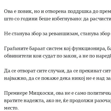
Ова е повик, но и отворена поддршка до пре
што со години беше избегнувано: да расчисти
Не станува збор за реваншизам, станува збор
Граѓаните бараат систем кој функционира, б
обвинители кои судат по закон, а не по наред
Да се отворат сите случаи, да се прекинат си
најважно, да се покаже дека никој не е над з
Премиере Мицкоски, ова не е само политичка о
вратите надежта, ако не, ќе продолжи разоча
место.