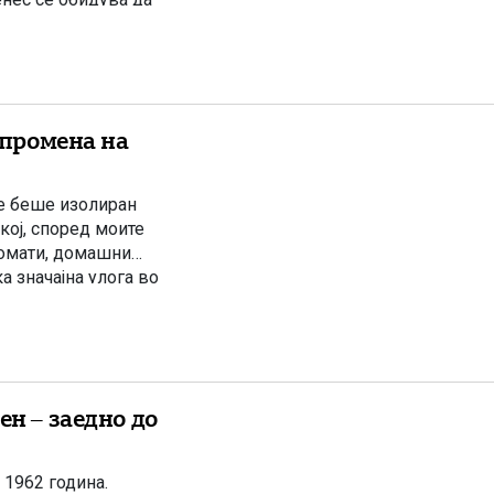
те добро паметат […]
 промена на
е беше изолиран
кој, според моите
ломати, домашни
а значајна улога во
 кој долги години
ен – заедно до
 1962 година.