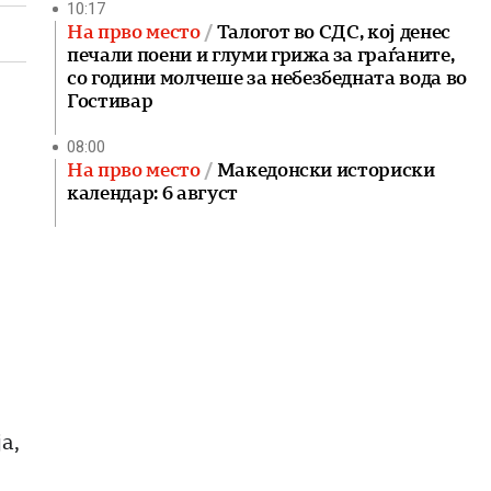
10:17
На прво место
Талогот во СДС, кој денес
печали поени и глуми грижа за граѓаните,
со години молчеше за небезбедната вода во
Гостивар
08:00
На прво место
Македонски историски
календар: 6 август
а,