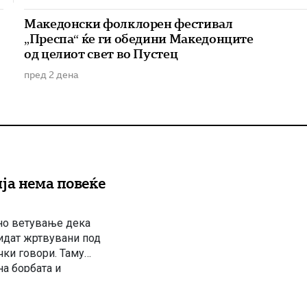
Македонски фолклорен фестивал
„Преспа“ ќе ги обедини Македонците
од целиот свет во Пустец
пред 2 дена
ја нема повеќе
но ветување дека
идат жртвувани под
чки говори. Таму
на борбата и
авата на премиерот