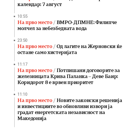
календар: 7 август
10:55
На прво место
ВМРО-ДПМНЕ: Филипче
молчел за небезбедната вода
23:50
На прво место
Од лагите на Жерновски ќе
остане само хистеријата
11:17
На прво место
Потпишани договорите за
железницата Крива Паланка – Деве Баир:
Коридорот 8 е врвен приоритет
11:10
На прво место
Новите законски решенија
и инвестициите во обновливи извори ја
градат енергетската независност на
Македонија