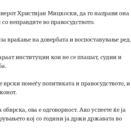
миерот Христијан Мицкоски, да го направи она
 со неправдите во правосудството.
 за враќање на довербата и воспоставување ред
араат институции кои не се плашат, судии и
ба.
те врски помеѓу политиката и правосудството, и
аконот.
бврска, ова е одговорност. Ако успеете ќе ја
рувањето кој со години ја држи државата во