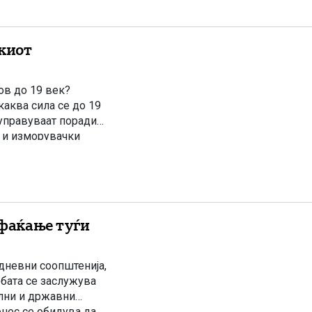
киот
ов до 19 век?
каква сила се до 19
 управуваат поради
и и изморувачки
…]
ифаќање туѓи
јдневни соопштенија,
бата се заслужува
ални и државни
нес се обидува да