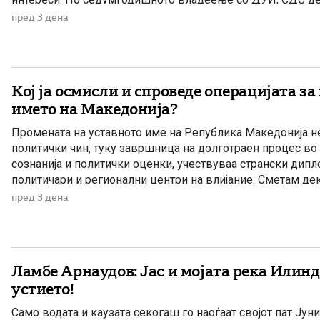
создаде впечаток дека е сериозна опозиција. Но, граѓани
пред 3 дена
Кој ја осмисли и спроведе операцијата за
името на Македонија?
Промената на уставното име на Република Македонија н
политички чин, туку завршница на долготраен процес во 
сознанија и политички оценки, учествуваа странски дип
политичари и регионални центри на влијание. Сметам дек
тој процес имаше американскиот дипломат Филип Рикер,
пред 3 дена
беше непосредно вклучен во американската […]
Ламбе Арнаудов: Јас и мојата река Илинд
устието!
Само водата и каузата секогаш го наоѓаат својот пат Јуни