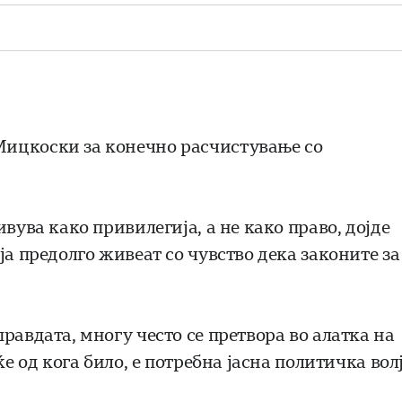
Мицкоски за конечно расчистување со
вува како привилегија, а не како право, дојде
ја предолго живеат со чувство дека законите за
равдата, многу често се претвора во алатка на
е од кога било, е потребна јасна политичка волј