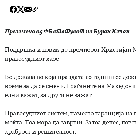
Преземено од ФБ статусот на Бурак Кечаи
Поддршка и повик до премиерот Христијан 
правосудниот хаос
Во држава во која правдата со години се дожи
време за да се смени. Граѓаните на Македони
едни важат, за други не важат.
Правосудниот систем, наместо гаранција на п
моќта. Тоа мора да заврши. Затоа денес, повеќ
храброст и решителност.