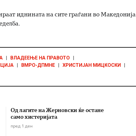
инираат иднината на сите граѓани во Македонија
еделба.
А
|
ВЛАДЕЕЊЕ НА ПРАВОТО
|
ПЦИЈА
|
ВМРО-ДПМНЕ
|
ХРИСТИЈАН МИЦКОСКИ
|
Од лагите на Жерновски ќе остане
само хистеријата
пред 1 ден