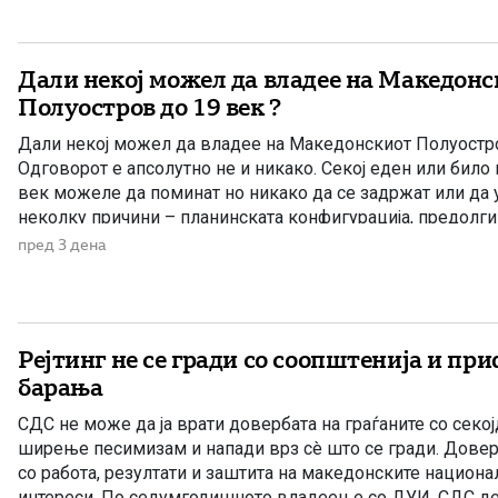
Дали некој можел да владее на Македонс
Полуостров до 19 век ?
Дали некој можел да владее на Македонскиот Полуостр
Одговорот е апсолутно не и никако. Секој еден или било 
век можеле да поминат но никако да се задржат или да
неколку причини – планинската конфигурација, предолг
патувања, климата и непознавање на населени места се [
пред 3 дена
Рејтинг не се гради со соопштенија и пр
барања
СДС не може да ја врати довербата на граѓаните со секо
ширење песимизам и напади врз сè што се гради. Довер
со работа, резултати и заштита на македонските национ
интереси. По седумгодишното владеење со ДУИ, СДС де