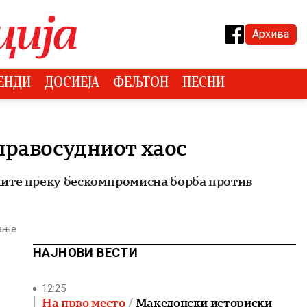
Архива
ЕНДИ
ДОСИЕЈА
ФЕЉТОН
ПЕСНИ
правосудниот хаос
иите преку бескомпромисна борба против
тање
НАЈНОВИ ВЕСТИ
12:25
На прво место
Македонски историски