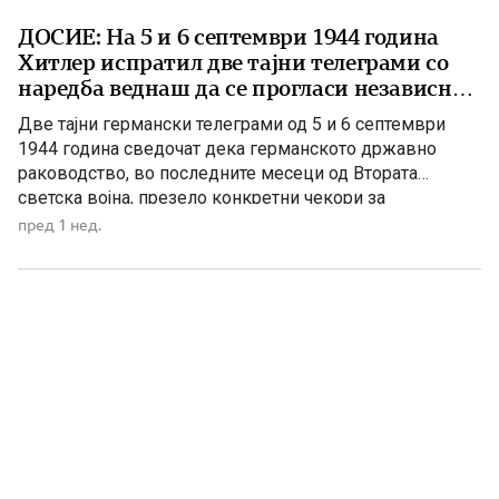
ДОСИЕ: На 5 и 6 септември 1944 година
Хитлер испратил две тајни телеграми со
наредба веднаш да се прогласи независна
Македонија
Две тајни германски телеграми од 5 и 6 септември
1944 година сведочат дека германското државно
раководство, во последните месеци од Втората
светска војна, презело конкретни чекори за
прогласување независна Македонија. Документите
пред 1 нед.
биле означени со висок степен на тајност – „Geheime
Reichssache“ („Тајна државна работа“) – а во нив се
пренесувала личната наредба на Адолф Хитлер […]