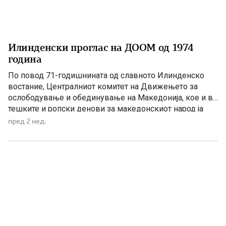
Илинденски проглас на ДООМ од 1974
година
По повод 71-годишнината од славното Илинденско
востание, Централниот комитет на Движењето за
ослободување и обединување на Македонија, кое и во
тешките и ропски денови за македонскиот народ ја
продолжува борбата и ги следи идеалите на
пред 2 нед.
бесмртните илинденски херои, го упати следниот:
ПРОГЛАС: БРАЌА И СЕСТРИ – МАКЕДОНЦИ И
МАКЕДОНКИ!