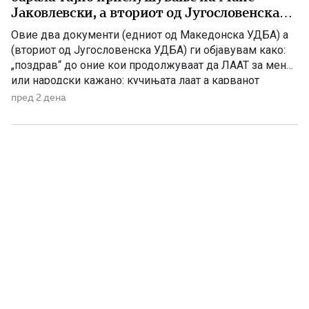
Јаковлевски, а вториот од Југословенска
УДБА од 1984 г.
Овие два документи (едниот од Македонска УДБА) а
(вториот од Југословенска УДБА) ги објавувам како:
„поздрав“ до оние кои продолжуваат да ЛААТ за мене,
или народски кажано: кучињата лаат а карванот
продолжува да оди. Документ Бр.1 Архивски
пред 2 дена
документ на Службата за државна безбедност (УДБА)
при Министерството за внатрешни работи на
Република Македонија открива дека на […]