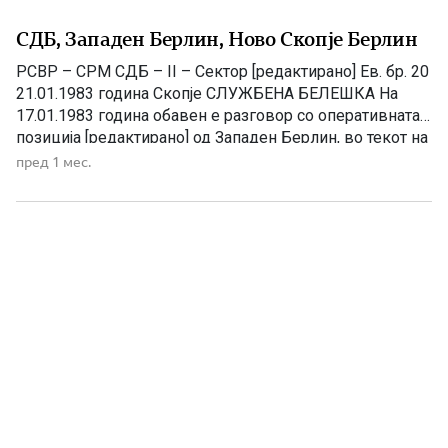
СДБ, Западен Берлин, Ново Скопје Берлин
РСВР – СРМ СДБ – II – Сектор [редактирано] Ев. бр. 20
21.01.1983 година Скопје СЛУЖБЕНА БЕЛЕШКА На
17.01.1983 година обавен е разговор со оперативната
позиција [редактирано] од Западен Берлин, во текот на
кој го презентира следното: „При крајот на 1981 година
пред 1 мес.
во Западен Берлин дојде ПУРЕВСКИ (сите го знаат
како „Пуре“) и од самиот […]