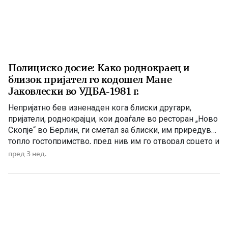
Полициско досие: Како роднокраец и
близок пријател го кодошел Мане
Јаковлески во УДБА-1981 г.
Непријатно бев изненаден кога блиски другари,
пријатели, роднокрајци, кои доаѓале во ресторан „Ново
Скопје“ во Берлин, ги сметал за блиски, им приредувал
топло гостопримство, пред нив им го отворал срцето и
слободно разговарал за сешто го болело во душата.
пред 3 нед.
Искрен бил со нив, а тие го искористувале
гостопримството, доаѓале со одредена цел бидејќи
биле испратени […]