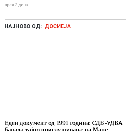
пред 2 дена
НАЈНОВО ОД:
ДОСИЕЈА
Еден документ од 1991 година: СДБ -УДБА
барала тајно прислушување на Мане