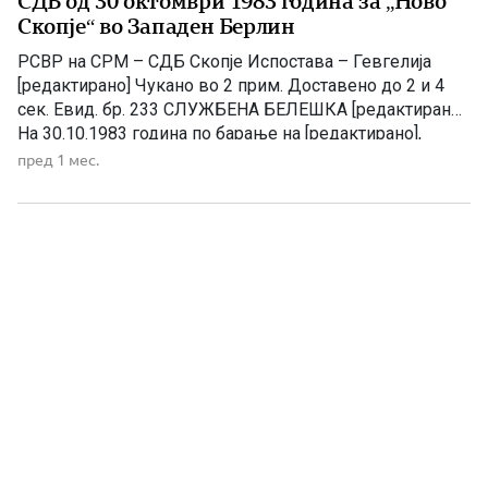
СДБ од 30 октомври 1983 година за „Ново
Скопје“ во Западен Берлин
РСВР на СРМ – СДБ Скопје Испостава – Гевгелија
[редактирано] Чукано во 2 прим. Доставено до 2 и 4
сек. Евид. бр. 233 СЛУЖБЕНА БЕЛЕШКА [редактирано]
На 30.10.1983 година по барање на [редактирано],
времено вработена во Западен Берлин, обавив
пред 1 мес.
разговор и од разговорот произлезе следното.
[редактирано] во Зап. Берлин работела од 1973 г. во
фабриката […]