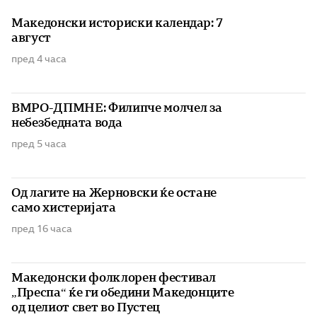
Македонски историски календар: 7
август
пред 4 часа
ВМРО-ДПМНЕ: Филипче молчел за
небезбедната вода
пред 5 часа
Од лагите на Жерновски ќе остане
само хистеријата
пред 16 часа
Македонски фолклорен фестивал
„Преспа“ ќе ги обедини Македонците
од целиот свет во Пустец