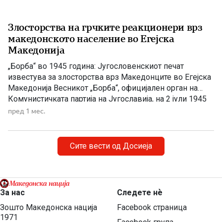
Злосторства на грчките реакционери врз
македонското население во Егејска
Македонија
„Борба“ во 1945 година: Југословенскиот печат
известува за злосторства врз Македонците во Егејска
Македонија Весникот „Борба“, официјален орган на
Комунистичката партија на Југославија, на 2 јули 1945
година објавува напис за насилствата што биле
пред 1 мес.
извршени врз македонското население во Егејска
Македонија. На насловната страница на белградскиот
дневен весник „Борба“, број 159 од 2 јули 1945 […]
Сите вести од Досиеја
За нас
Следете нѐ
Зошто Македонска нација
Facebook страница
1971