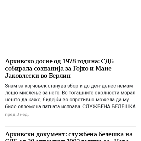
Архивско досие од 1978 година: СДБ
собирала сознанија за Гојко и Мане
Јаковлески во Берлин
Знам за кој човек станува збор и до ден-денес немам
лошо мислење за него. Во тогашните околности морал
нешто да каже, бидејќи во спротивно можела да му
биде одземена патната исправа. СЛУЖБЕНА БЕЛЕШКА
I – Разговорот со [ПРЕЦРТАНО] е обавен на 18:05.1978
пред 3 нед.
год. во СМ „Ѓорче Петров“. II – Целта на разговорот
беше да се […]
Архивски документ: службена белешка на