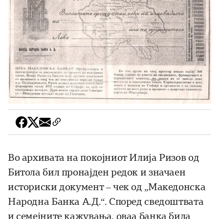
Во архивата на покојниот Илија Ризов од
Битола бил пронајден редок и значаен
историски документ – чек од „Македонска
Народна Банка А.Д.“. Според сведоштвата
и семејните кажувања, оваа банка била