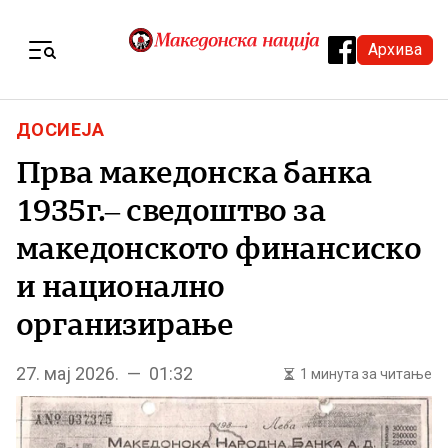
Skip to content
Архива
Menu
ДОСИЕЈА
Прва македонска банка
1935г.– сведоштво за
македонското финансиско
и национално
организирање
27. мај 2026. — 01:32
1 минута за читање