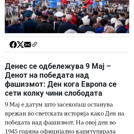
Денес се одбележува 9 Мај –
Денот на победата над
фашизмот: Ден кога Европа се
сети колку чини слободата
9 Мај е датум што засекогаш останува
врежан во светската историја како Ден на
победата над фашизмот. На овој ден во
1945 година официјално капитулирала