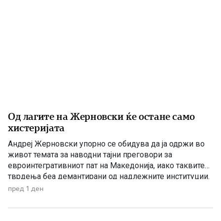
Од лагите на Жерновски ќе остане само
хистеријата
Андреј Жерновски упорно се обидува да ја одржи во
живот темата за наводни тајни преговори за
евроинтегративниот пат на Македонија, иако таквите
тврдења беа демантирани од надлежните институции.
Како што им пукна меурот од сапуница наречен
пред 1 ден
„мигранти за пари“, така на СДС му пука и најновата
конструкција – дека власта тајно се подготвува да го
[…]