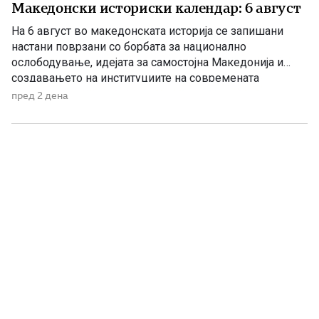
Македонски историски календар: 6 август
На 6 август во македонската историја се запишани
настани поврзани со борбата за национално
ослободување, идејата за самостојна Македонија и
создавањето на институциите на современата
македонска држава. 1875 – Роден е Григорие Хаџи
пред 2 дена
Ташковиќ На 6 август 1875 година во Воден е роден
Григорие Хаџи Ташковиќ – македонски револуционер,
публицист, книжевник и еден од предводниците […]