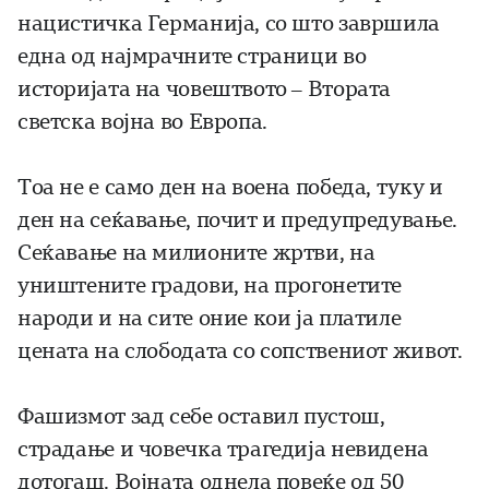
нацистичка Германија, со што завршила
една од најмрачните страници во
историјата на човештвото – Втората
светска војна во Европа.
Тоа не е само ден на воена победа, туку и
ден на сеќавање, почит и предупредување.
Сеќавање на милионите жртви, на
уништените градови, на прогонетите
народи и на сите оние кои ја платиле
цената на слободата со сопствениот живот.
Фашизмот зад себе оставил пустош,
страдање и човечка трагедија невидена
дотогаш. Војната однела повеќе од 50