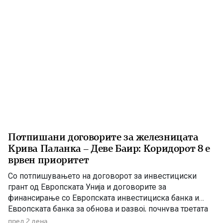
Потпишани договорите за железницата
Крива Паланка – Деве Баир: Коридорот 8 е
врвен приоритет
Со потпишувањето на договорот за инвестициски
грант од Европската Унија и договорите за
финансирање со Европската инвестициска банка и
Европската банка за обнова и развој, почнува третата
фаза од финансирањето на железничката делница
пред 2 дена