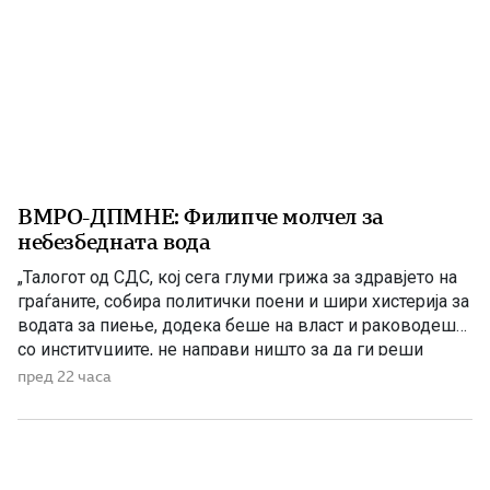
ВМРО-ДПМНЕ: Филипче молчел за
небезбедната вода
„Талогот од СДС, кој сега глуми грижа за здравјето на
граѓаните, собира политички поени и шири хистерија за
водата за пиење, додека беше на власт и раководеше
со институциите, не направи ништо за да ги реши
проблемите. Проблеми со квалитетот на водата за
пред 22 часа
пиење имаше и во времето кога Венко Филипче беше
министер за здравство, […]