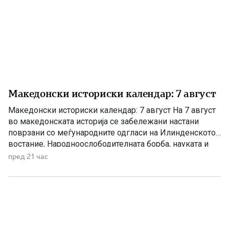
Македонски историски календар: 7 август
Македонски историски календар: 7 август На 7 август
во македонската историја се забележани настани
поврзани со меѓународните одгласи на Илинденското
востание, Народноослободителната борба, науката и
современата македонска уметност. 1903 – Европскиот
пред 21 час
печат известува за Илинденското востание На 7 август
1903 година европската јавност ги добила првите
поопширни вести за востанието што неколку дена
претходно избувнало […]