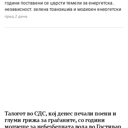
години поставени се цврсти темели за енергетска
независност, зелена транзиција и модерен енергетски
систем кој ќе обезбеди сигурност, нови инвестиции и
пред 2 дена
одржлив развој. По години на застој, денес Македонија
има нов Закон за енергетика, усогласен со европските
директиви, како и Интегриран […]
Талогот во СДС, кој денес печали поени и
глуми грижа за граѓаните, со години
молчеше за небезбедната вода во Гостивар