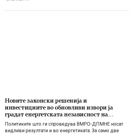
Крива Паланка – Деве Баир, која е дел од Коридорот
8. На потпишувањето во Владата присуствуваа
премиерот Христијан Мицкоски, вицепремиерот и
министер […]
Новите законски решенија и
инвестициите во обновливи извори ја
градат енергетската независност на
Македонија
Политиките што ги спроведува ВМРО-ДПМНЕ носат
видливи резултати и во енергетиката. За само две