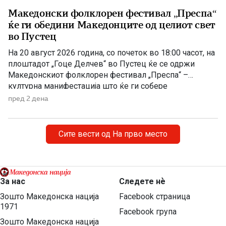
Македонски фолклорен фестивал „Преспа“
ќе ги обедини Македонците од целиот свет
во Пустец
На 20 август 2026 година, со почеток во 18:00 часот, на
плоштадот „Гоце Делчев“ во Пустец ќе се одржи
Македонскиот фолклорен фестивал „Преспа“ –
културна манифестација што ќе ги собере
Македонците од Македонија, Албанија и дијаспората во
пред 2 дена
чест на македонската традиција, песна и оро.
Фестивалот ќе биде можност за промоција на богатото
македонско културно наследство […]
Сите вести од На прво место
За нас
Следете нѐ
Зошто Македонска нација
Facebook страница
1971
Facebook група
Зошто Македонска нација