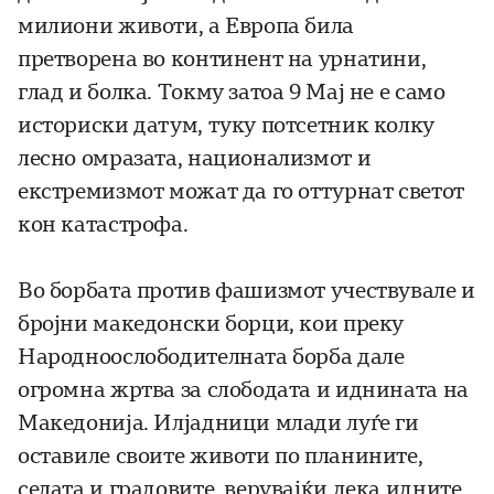
милиони животи, а Европа била
претворена во континент на урнатини,
глад и болка. Токму затоа 9 Мај не е само
историски датум, туку потсетник колку
лесно омразата, национализмот и
екстремизмот можат да го оттурнат светот
кон катастрофа.
Во борбата против фашизмот учествувале и
бројни македонски борци, кои преку
Народноослободителната борба дале
огромна жртва за слободата и иднината на
Македонија. Илјадници млади луѓе ги
оставиле своите животи по планините,
селата и градовите, верувајќи дека идните