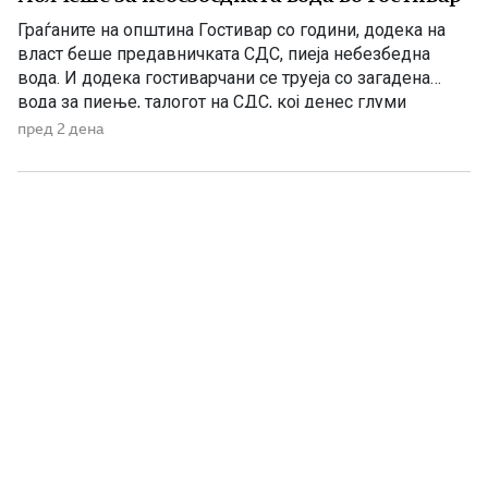
Граѓаните на општина Гостивар со години, додека на
власт беше предавничката СДС, пиеја небезбедна
вода. И додека гостиварчани се труеја со загадена
вода за пиење, талогот на СДС, кој денес глуми
загриженост, само за да ќари некој беден политички
пред 2 дена
поен, со години молчеа. Иако тогаш направените
анализи, во повеќе наврати во гостиварскиот
водовод, утврдија небезбедна […]