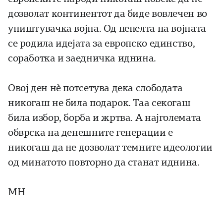
дозволат континентот да биде вовлечен во
уништувачка војна. Од пепелта на војната
се родила идејата за европско единство,
соработка и заедничка иднина.
Овој ден нè потсетува дека слободата
никогаш не била подарок. Таа секогаш
била избор, борба и жртва. А најголемата
обврска на денешните генерации е
никогаш да не дозволат темните идеологии
од минатото повторно да станат иднина.
МН