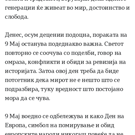
генерации ќе живеат во мир, достоинство и
слобода.
Денес, осум децении подоцна, пораката на
9 Мај останува подеднакво важна. Светот
повторно се соочува со поделби, говор на
омраза, конфликти и обиди за ревизија на
историјата. Затоа овој ден треба да биде
потсетник дека мирот не е нешто што се
подразбира, туку вредност што постојано
мора да се чува.
9 Мај воедно се одбележува и како Ден на
Европа, симбол на помирување и обид
европските народи никогаш повеќе да не