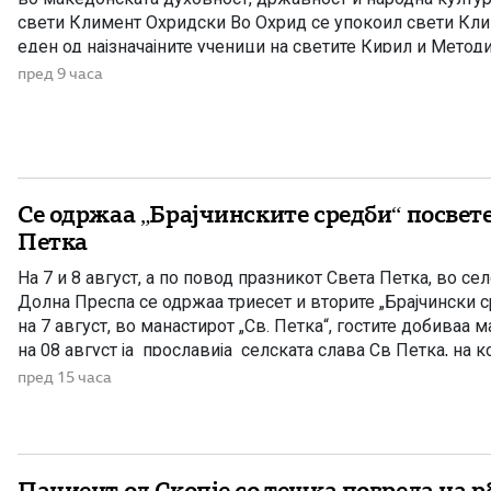
свети Климент Охридски Во Охрид се упокоил свети Кли
еден од најзначајните ученици на светите Кирил и Метод
на Охридската книжевна школа и патрон на Македонска
пред 9 часа
црква. Како просветител, […]
Се одржаа „Брајчинските средби“ посвете
Петка
На 7 и 8 август, а по повод празникот Света Петка, во сел
Долна Преспа се одржаа триесет и вторите „Брајчински ср
на 7 август, во манастирот „Св. Петка“, гостите добиваа м
на 08 август ја прославија селската слава Св Петка, на ко
забавуваше групата „Фонтара“ […]
пред 15 часа
Пациент од Скопје со тешка повреда на 