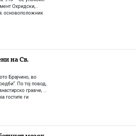
мент Охридски,
иј, основоположник
та православна
ни на Св.
ото Брајчино, во
едби“. По тој повод,
анастирско гравче, а
ја гостите ги
рбетниот мозок