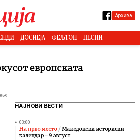
Архива
ЕНДИ
ДОСИЕЈА
ФЕЉТОН
ПЕСНИ
окусот европската
тање
НАЈНОВИ ВЕСТИ
03:00
На прво место
Македонски историски
календар – 9 август