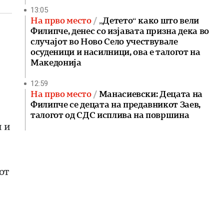
13:05
На прво место
„Детето“ како што вели
Филипче, денес со изјавата призна дека во
случајот во Ново Село учествувале
осуденици и насилници, ова е талогот на
Македонија
12:59
На прво место
Манасиевски: Децата на
Филипче се децата на предавникот Заев,
талогот од СДС исплива на површина
и и
от