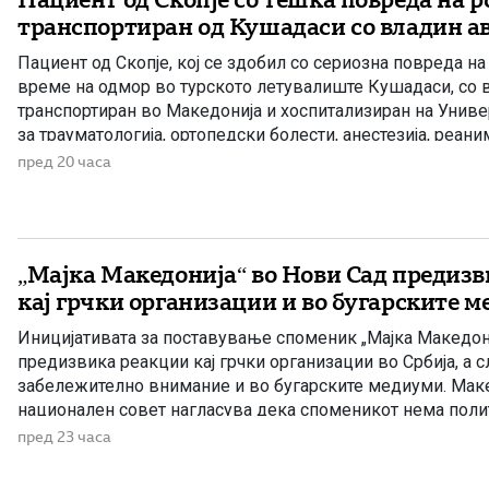
транспортиран од Кушадаси со владин а
Пациент од Скопје, кој се здобил со сериозна повреда на
време на одмор во турското летувалиште Кушадаси, со 
транспортиран во Македонија и хоспитализиран на Униве
за трауматологија, ортопедски болести, анестезија, реан
лекување (ТОАРИЛУЦ). Информацијата ја соопшти дирек
пред 20 часа
д-р Игор Мерџановски, кој наведе дека пациентот […]
„Мајка Македонија“ во Нови Сад предиз
кај грчки организации и во бугарските 
Иницијативата за поставување споменик „Мајка Македон
предизвика реакции кај грчки организации во Србија, а с
забележително внимание и во бугарските медиуми. Мак
национален совет нагласува дека споменикот нема поли
територијална порака, туку треба да биде траен симбол 
пред 23 часа
народ, неговото историско паметење и културен идентит
совет на македонското […]