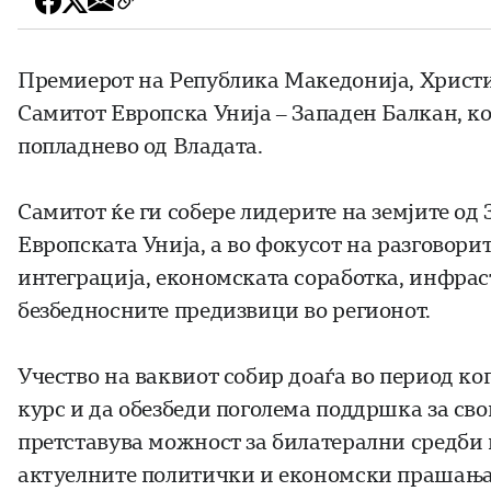
Премиерот на Република Македонија, Христиј
Самитот Европска Унија – Западен Балкан, ко
попладнево од Владата.
Самитот ќе ги собере лидерите на земјите од
Европската Унија, а во фокусот на разговорит
интеграција, економската соработка, инфра
безбедносните предизвици во регионот.
Учество на ваквиот собир доаѓа во период ко
курс и да обезбеди поголема поддршка за св
претставува можност за билатерални средби 
актуелните политички и економски прашања