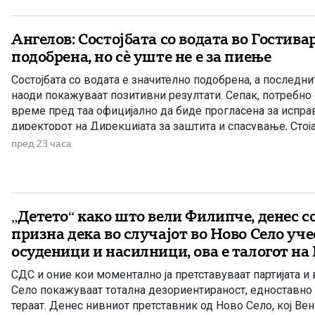
Ангелов: Состојбата со водата во Гостива
подобрена, но сè уште не е за пиење
Состојбата со водата е значително подобрена, а последн
наоди покажуваат позитивни резултати. Сепак, потребно
време пред таа официјално да биде прогласена за исправ
директорот на Дирекцијата за заштита и спасување, Стоја
посочи дека конечната одлука ќе ја донесе Агенцијата за 
пред 23 часа
ветеринарство, откако надлежните испитувања ќе […]
„Детето“ како што вели Филипче, денес со
призна дека во случајот во Ново Село уч
осуденици и насилници, ова е талогот на
СДС и оние кои моментално ја претставуваат партијата и 
Село покажуваат тотална дезориентираност, едноставно 
тераат. Денес нивниот претставник од Ново Село, кој Ве