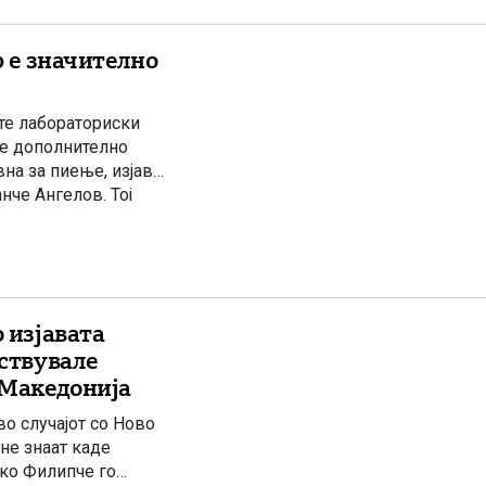
р е значително
ите лабораториски
 е дополнително
на за пиење, изјави
нче Ангелов. Тој
храна и
 изјавата
ествувале
 Македонија
во случајот со Ново
не знаат каде
нко Филипче го