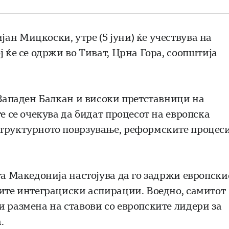
ан Мицкоски, утре (5 јуни) ќе учествува на
ј ќе се одржи во Тиват, Црна Гора, соопштија
 Западен Балкан и високи претставници на
е се очекува да бидат процесот на европска
структурното поврзување, реформските процес
га Македонија настојува да го задржи европски
оите интеграциски аспирации. Воедно, самитот
и размена на ставови со европските лидери за
.