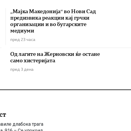
„Мајка Македонија“ во Нови Сад
предизвика реакции кај грчки
организации и во бугарските
медиуми
пред 23 часа
Од лагите на Жерновски ќе остане
само хистеријата
пред 3 дена
ст
авиле длабока трага
а. 916 – Се упокоил