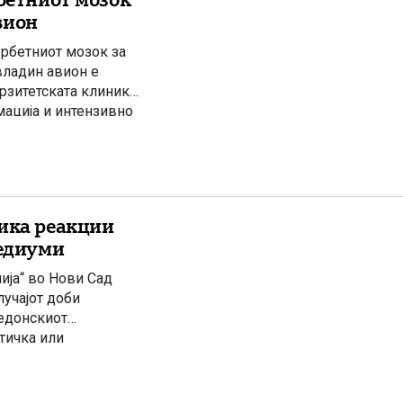
вион
 рбетниот мозок за
владин авион е
рзитетската клиника
имација и интензивно
торот на Клиниката,
вика реакции
медиуми
ија“ во Нови Сад
лучајот доби
едонскиот
тичка или
на македонскиот
ет. Националниот