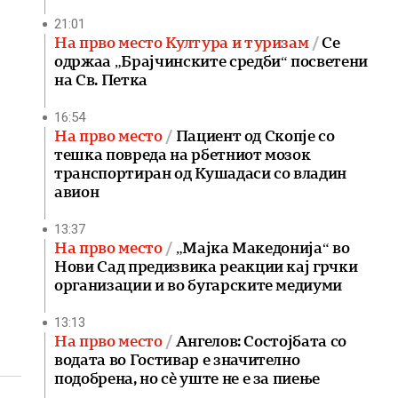
21:01
На прво место Култура и туризам
Се
одржаа „Брајчинските средби“ посветени
на Св. Петка
16:54
На прво место
Пациент од Скопје со
тешка повреда на рбетниот мозок
транспортиран од Кушадаси со владин
авион
13:37
На прво место
„Мајка Македонија“ во
Нови Сад предизвика реакции кај грчки
организации и во бугарските медиуми
13:13
На прво место
Ангелов: Состојбата со
водата во Гостивар е значително
подобрена, но сè уште не е за пиење