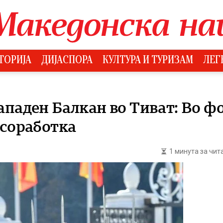
ТОРИЈА
ДИЈАСПОРА
КУЛТУРА И ТУРИЗАМ
ЛЕГ
ападен Балкан во Тиват: Во ф
 соработка
1 минута за чи