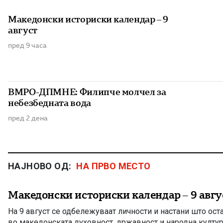
Македонски историски календар – 9
август
пред 9 часа
ВМРО-ДПМНЕ: Филипче молчел за
небезбедната вода
пред 2 дена
НАЈНОВО ОД:
НА ПРВО МЕСТО
Македонски историски календар – 9 авгу
На 9 август се одбележуваат личности и настани што ост
во македонската духовност, државност и народна култур