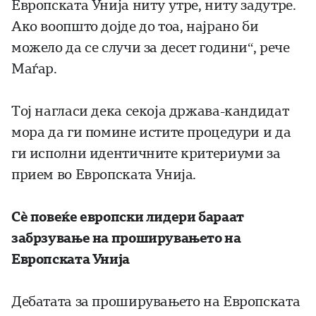
Европската Унија ниту утре, ниту задутре.
Ако воопшто дојде до тоа, најрано би
можело да се случи за десет години“, рече
Маѓар.
Тој нагласи дека секоја држава-кандидат
мора да ги помине истите процедури и да
ги исполни идентичните критериуми за
прием во Европската Унија.
Сè повеќе европски лидери бараат
забрзување на проширувањето на
Европската Унија
Дебатата за проширувањето на Европската