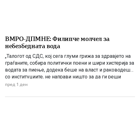
ВМРО-ДПМНЕ: Филипче молчел за
небезбедната вода
„Талогот од СДС, кој сега глуми грижа за здравјето на
граѓаните, собира политички поени и шири хистерија за
водата за пиење, додека беше на власт и раководеше
со институциите, не направи ништо за да ги реши
проблемите. Проблеми со квалитетот на водата за
пред 1 ден
пиење имаше и во времето кога Венко Филипче беше
министер за здравство, […]