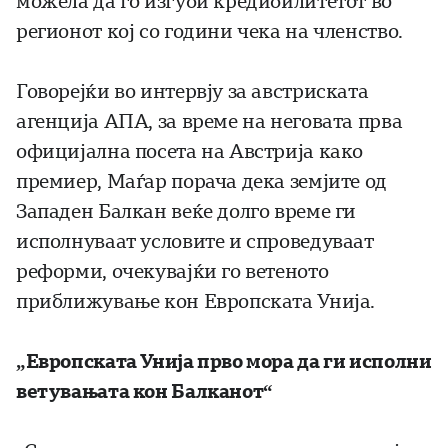
можела да го изгуби кредибилитетот во
регионот кој со години чека на членство.
Говорејќи во интервју за австриската
агенција АПА, за време на неговата прва
официјална посета на Австрија како
премиер, Маѓар порача дека земјите од
Западен Балкан веќе долго време ги
исполнуваат условите и спроведуваат
реформи, очекувајќи го ветеното
приближување кон Европската Унија.
„Европската Унија прво мора да ги исполни
ветувањата кон Балканот“