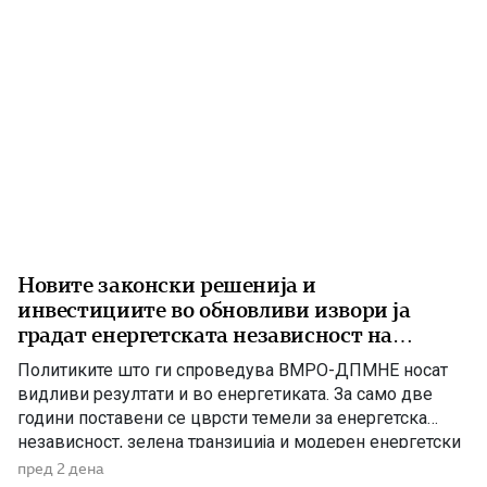
министер […]
Новите законски решенија и
инвестициите во обновливи извори ја
градат енергетската независност на
Македонија
Политиките што ги спроведува ВМРО-ДПМНЕ носат
видливи резултати и во енергетиката. За само две
години поставени се цврсти темели за енергетска
независност, зелена транзиција и модерен енергетски
систем кој ќе обезбеди сигурност, нови инвестиции и
пред 2 дена