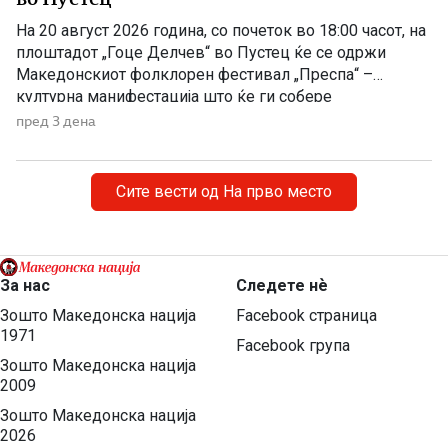
На 20 август 2026 година, со почеток во 18:00 часот, на
плоштадот „Гоце Делчев“ во Пустец ќе се одржи
Македонскиот фолклорен фестивал „Преспа“ –
културна манифестација што ќе ги собере
Македонците од Македонија, Албанија и дијаспората во
пред 3 дена
чест на македонската традиција, песна и оро.
Фестивалот ќе биде можност за промоција на богатото
македонско културно наследство […]
Сите вести од На прво место
За нас
Следете нѐ
Зошто Македонска нација
Facebook страница
1971
Facebook група
Зошто Македонска нација
2009
Зошто Македонска нација
2026