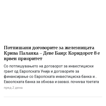
Потпишани договорите за железницата
Крива Паланка – Деве Баир: Коридорот 8 е
врвен приоритет
Со потпишувањето на договорот за инвестициски
грант од Европската Унија и договорите за
финансирање со Европската инвестициска банка и
Европската банка за обнова и развој, почнува третата
фаза од финансирањето на железничката делница
пред 2 дена
Крива Паланка – Деве Баир, која е дел од Коридорот
8. На потпишувањето во Владата присуствуваа
премиерот Христијан Мицкоски, вицепремиерот и