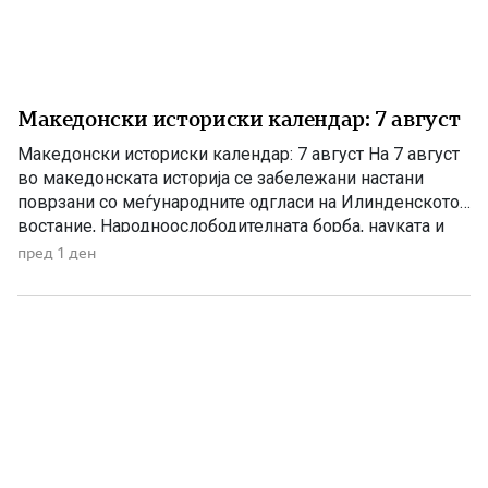
Македонски историски календар: 7 август
Македонски историски календар: 7 август На 7 август
во македонската историја се забележани настани
поврзани со меѓународните одгласи на Илинденското
востание, Народноослободителната борба, науката и
современата македонска уметност. 1903 – Европскиот
пред 1 ден
печат известува за Илинденското востание На 7 август
1903 година европската јавност ги добила првите
поопширни вести за востанието што неколку дена
претходно избувнало […]