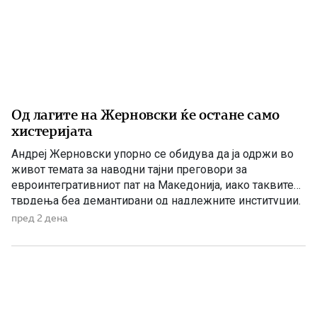
Од лагите на Жерновски ќе остане само
хистеријата
Андреј Жерновски упорно се обидува да ја одржи во
живот темата за наводни тајни преговори за
евроинтегративниот пат на Македонија, иако таквите
тврдења беа демантирани од надлежните институции.
Како што им пукна меурот од сапуница наречен
пред 2 дена
„мигранти за пари“, така на СДС му пука и најновата
конструкција – дека власта тајно се подготвува да го
[…]