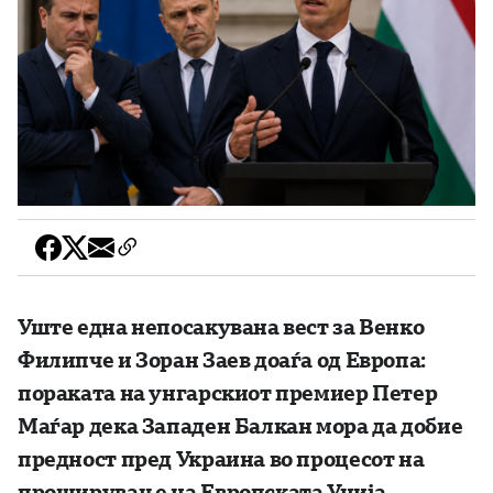
Уште една непосакувана вест за Венко
Филипче и Зоран Заев доаѓа од Европа:
пораката на унгарскиот премиер Петер
Маѓар дека Западен Балкан мора да добие
предност пред Украина во процесот на
проширување на Европската Унија.