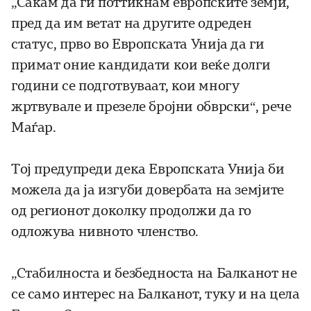
„Сакам да ги поттикнам европските земји,
пред да им ветат на другите одреден
статус, прво во Европската Унија да ги
примат оние кандидати кои веќе долги
години се подготвуваат, кои многу
жртвувале и презеле бројни обврски“, рече
Маѓар.
Тој предупреди дека Европската Унија би
можела да ја изгуби довербата на земјите
од регионот доколку продолжи да го
одложува нивното членство.
„Стабилноста и безбедноста на Балканот не
се само интерес на Балканот, туку и на цела