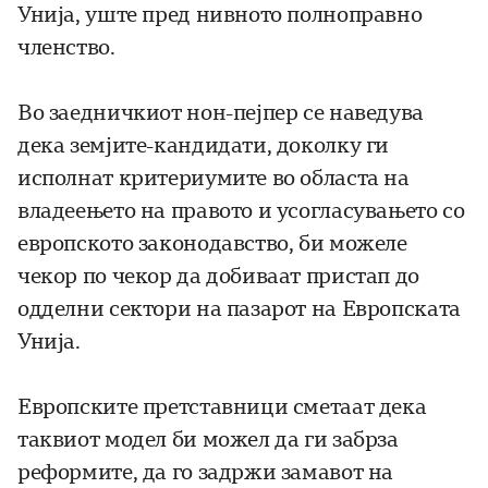
Унија, уште пред нивното полноправно
членство.
Во заедничкиот нон-пејпер се наведува
дека земјите-кандидати, доколку ги
исполнат критериумите во областа на
владеењето на правото и усогласувањето со
европското законодавство, би можеле
чекор по чекор да добиваат пристап до
одделни сектори на пазарот на Европската
Унија.
Европските претставници сметаат дека
таквиот модел би можел да ги забрза
реформите, да го задржи замавот на