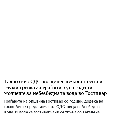
одржлив развој. По години на застој, денес Македонија
има нов Закон за енергетика, усогласен со европските
директиви, како и Интегриран […]
Талогот во СДС, кој денес печали поени и
глуми грижа за граѓаните, со години
молчеше за небезбедната вода во Гостивар
Граѓаните на општина Гостивар со години, додека на
власт беше предавничката СДС, пиеја небезбедна
вода. И додека гостиварчани се труеја со загадена