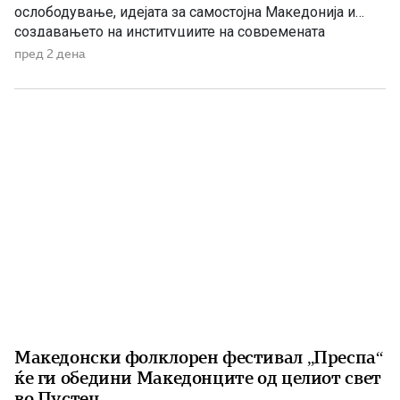
ослободување, идејата за самостојна Македонија и
создавањето на институциите на современата
македонска држава. 1875 – Роден е Григорие Хаџи
пред 2 дена
Ташковиќ На 6 август 1875 година во Воден е роден
Григорие Хаџи Ташковиќ – македонски револуционер,
публицист, книжевник и еден од предводниците […]
Македонски фолклорен фестивал „Преспа“
ќе ги обедини Македонците од целиот свет
во Пустец