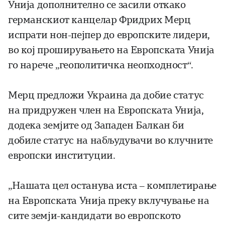
Унија дополнително се засили откако
германскиот канцелар Фридрих Мерц
испрати нон-пејпер до европските лидери,
во кој проширувањето на Европската Унија
го нарече „геополитичка неопходност“.
Мерц предложи Украина да добие статус
на придружен член на Европската Унија,
додека земјите од Западен Балкан би
добиле статус на набљудувачи во клучните
европски институции.
„Нашата цел останува иста – комплетирање
на Европската Унија преку вклучување на
сите земји-кандидати во европското