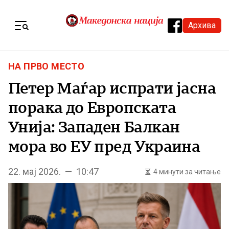
Skip to content
Архива
Menu
НА ПРВО МЕСТО
Петер Маѓар испрати јасна
порака до Европската
Унија: Западен Балкан
мора во ЕУ пред Украина
22. мај 2026. — 10:47
4 минути за читање