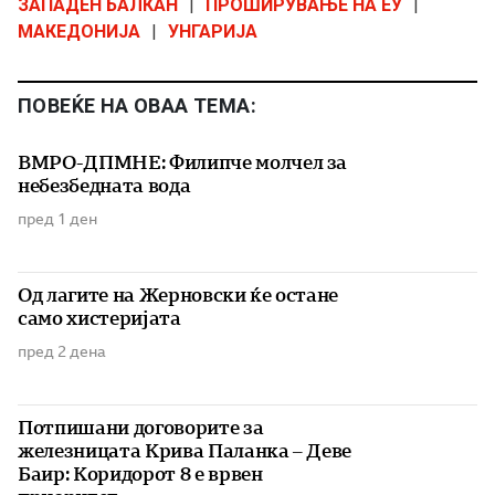
ЗАПАДЕН БАЛКАН
|
ПРОШИРУВАЊЕ НА ЕУ
|
МАКЕДОНИЈА
|
УНГАРИЈА
ПОВЕЌЕ НА ОВАА ТЕМА:
ВМРО-ДПМНЕ: Филипче молчел за
небезбедната вода
пред 1 ден
Од лагите на Жерновски ќе остане
само хистеријата
пред 2 дена
Потпишани договорите за
железницата Крива Паланка – Деве
Баир: Коридорот 8 е врвен