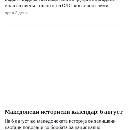
вода за пиење, талогот на СДС, кој денес глуми
загриженост, само за да ќари некој беден политички
пред 2 дена
поен, со години молчеа. Иако тогаш направените
анализи, во повеќе наврати во гостиварскиот
водовод, утврдија небезбедна […]
Македонски историски календар: 6 август
На 6 август во македонската историја се запишани
настани поврзани со борбата за национално