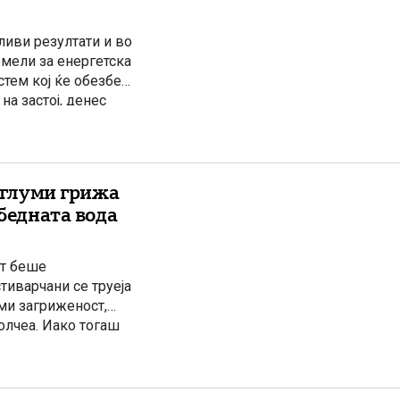
иви резултати и во
емели за енергетска
стем кој ќе обезбеди
на застој, денес
вропските
и глуми грижа
збедната вода
ст беше
тиварчани се труеја
уми загриженост,
молчеа. Иако тогаш
т водовод, утврдија