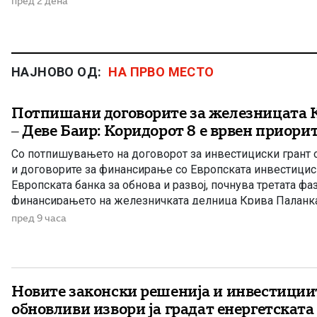
пред 2 дена
НАЈНОВО ОД:
НА ПРВО МЕСТО
Потпишани договорите за железницата 
– Деве Баир: Коридорот 8 е врвен приори
Со потпишувањето на договорот за инвестициски грант о
и договорите за финансирање со Европската инвестицис
Европската банка за обнова и развој, почнува третата фа
финансирањето на железничката делница Крива Паланка 
дел од Коридорот 8. На потпишувањето во Владата прис
пред 9 часа
Христијан Мицкоски, вицепремиерот и министер […]
Новите законски решенија и инвестиции
обновливи извори ја градат енергетската