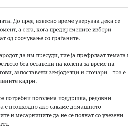
ата. До пред извесно време уверуваа дека се
омент, а сега, кога предвремените избори
ат од соочување со граѓаните.
ародот да им пресуди, тие ја префрлаат темата 
ството беа оставени на колена за време на
ови, запоставени земјоделци и сточари – тоа е
ивните кадри.
 се потребни поголема поддршка, редовни
оа е неопходно ако сакаме домашното
ите и месарниците да не се полнат со увезени
тет.