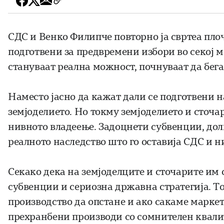
СДС и Венко Филипче повторно ја свртеа плоч
подготвени за предвремени избори во секој м
стануваат реална можност, почнуваат да бега
Наместо јасно да кажат дали се подготвени н
земјоделието. Но токму земјоделието и сточар
нивното владеење. Задоцнети субвенции, долг
реалното наследство што го оставија СДС и н
Секако дека на земјоделците и сточарите им
субвенции и сериозна државна стратегија. Т
производство да опстане и ако сакаме маркет
прехранбени производи со сомнителен квали