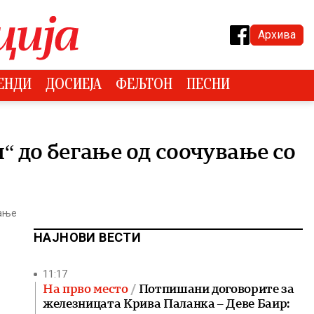
Архива
ЕНДИ
ДОСИЕЈА
ФЕЉТОН
ПЕСНИ
и“ до бегање од соочување со
тање
НАЈНОВИ ВЕСТИ
11:17
На прво место
Потпишани договорите за
железницата Крива Паланка – Деве Баир: