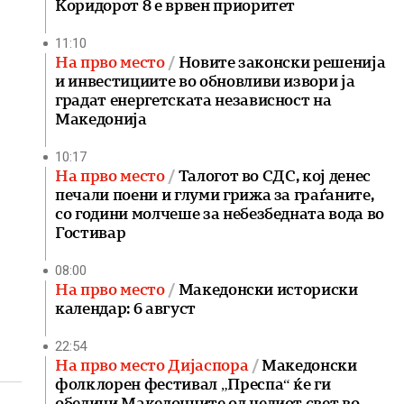
Коридорот 8 е врвен приоритет
11:10
На прво место
Новите законски решенија
и инвестициите во обновливи извори ја
градат енергетската независност на
Македонија
10:17
На прво место
Талогот во СДС, кој денес
печали поени и глуми грижа за граѓаните,
со години молчеше за небезбедната вода во
Гостивар
08:00
На прво место
Македонски историски
календар: 6 август
22:54
На прво место Дијаспора
Македонски
фолклорен фестивал „Преспа“ ќе ги
обедини Македонците од целиот свет во