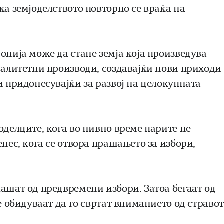
ка земјоделството повторно се враќа на
онија може да стане земја која произведува
валитетни производи, создавајќи нови приходи 
и придонесувајќи за развој на целокупната
оделците, кога во нивно време парите не
нес, кога се отвора прашањето за избори,
ашат од предвремени избори. Затоа бегаат од
е обидуваат да го свртат вниманието од стравот