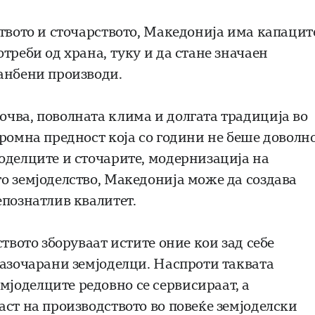
ството и сточарството, Македонија има капацит
треби од храна, туку и да стане значаен
анбени производи.
чва, поволната клима и долгата традиција во
ромна предност која со години не беше доволн
оделците и сточарите, модернизација на
о земјоделство, Македонија може да создава
епознатлив квалитет.
твото зборуваат истите оние кои зад себе
разочарани земјоделци. Наспроти таквата
јоделците редовно се сервисираат, а
аст на производството во повеќе земјоделски