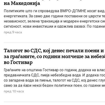
на Македонија
Политиките што ги спроведува ВМРО-ДПМНЕ носат видл
енергетиката. За само две години поставени се цврсти т
независност, зелена транзиција и модерен енергетски си
сигурност, нови инвестиции и одржлив развој. По години 
Македонија има нов Закон за енергетика, усогласен со е
пред 9 часа
директиви, како и Интегриран […]
Талогот во СДС, кој денес печали поени 
за граѓаните, со години молчеше за небе
во Гостивар
Граѓаните на општина Гостивар со години, додека на вла
предавничката СДС, пиеја небезбедна вода. И додека гос
со загадена вода за пиење, талогот на СДС, кој денес гл
само за да ќари некој беден политички поен, со години 
направените анализи, во повеќе наврати во гостиварскио
пред 10 часа
небезбедна […]