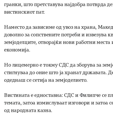
гранки, што претставува најдобра потврда де
вистинскиот пат.
Наместо да зависиме од увоз на храна, Макед
доволно за сопствените потреби и извезува к
земјоделците, отворајќи нови работни места 
економија.
Но лицемерно е токму СДС да зборува за земј
стигнуваа до оние што ја хранат државата. Де
одеднаш се сетија на земјоделието.
Вистината е едноставна: СДС и Филипче се пл
темата, затоа измислуваат изговори и затоа с
од народната казна.