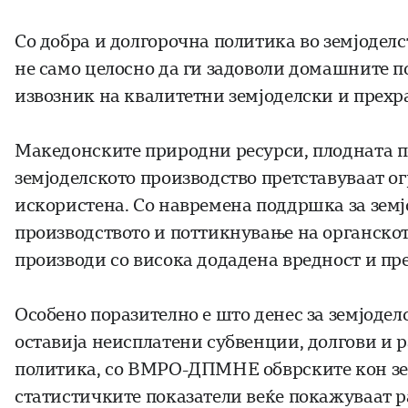
Со добра и долгорочна политика во земјодел
не само целосно да ги задоволи домашните по
извозник на квалитетни земјоделски и прехр
Македонските природни ресурси, плодната по
земјоделското производство претставуваат ог
искористена. Со навремена поддршка за земј
производството и поттикнување на органскот
производи со висока додадена вредност и пр
Особено поразително е што денес за земјоделс
оставија неисплатени субвенции, долгови и 
политика, со ВМРО-ДПМНЕ обврските кон зем
статистичките показатели веќе покажуваат р