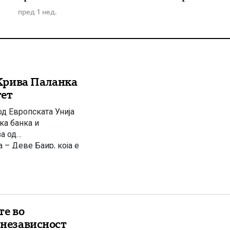
пред 1 нед.
Крива Паланка
тет
д Европската Унија
ка банка и
за од
– Деве Баир, која е
уствуваа премиерот
те во
 независност