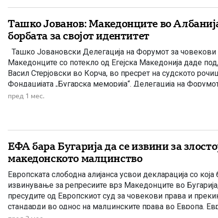
Ташко Јованов: Македонците во Албанија
борбата за својот идентитет
Ташко Јовановски Делегација на Форумот за човекови 
Македонците со потекло од Егејска Македонија даде по
Васил Стерјовски во Корча, во пресрет на судското рочи
Фондацијата „Бугарска меморија“. Делегација на Форумо
на Македонците со потекло од Егејска Македонија од Ско
пред 1 мес.
Корча, каде […]
ЕФА бара Бугарија да се извини за злосто
македонското малцинство
Европската слободна алијанса усвои декларација со која
извинување за репресиите врз Македонците во Бугарија
пресудите од Европскиот суд за човекови права и прекин
стандарди во однос на малцинските права во Европа. Ев
алијанса (European Free Alliance – ЕФА), европска политичк