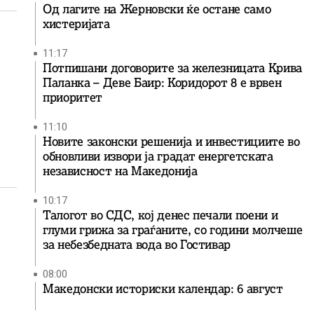
Од лагите на Жерновски ќе остане само
хистеријата
11:17
Потпишани договорите за железницата Крива
Паланка – Деве Баир: Коридорот 8 е врвен
приоритет
11:10
Новите законски решенија и инвестициите во
обновливи извори ја градат енергетската
независност на Македонија
10:17
Талогот во СДС, кој денес печали поени и
глуми грижа за граѓаните, со години молчеше
за небезбедната вода во Гостивар
08:00
Македонски историски календар: 6 август