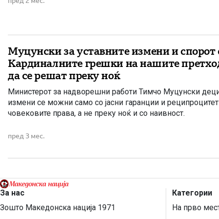
пред 2 мес.
обединува регионалните, автономните и малцинските […]
Муцунски за уставните измени и спорот с
Кардиналните грешки на нашите претхо
да се решат преку ноќ
Министерот за надворешни работи Тимчо Муцунски деци
измени се можни само со јасни гаранции и реципроцитет
човековите права, а не преку ноќ и со наивност.
пред 3 мес.
За нас
Категории
Зошто Македонска нација 1971
На прво мес