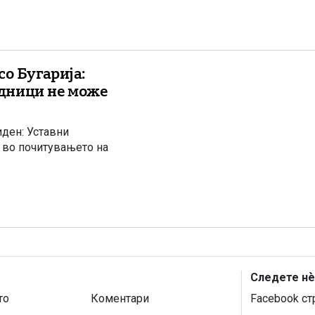
о Бугарија:
дници не може
ден: Уставни
 во почитувањето на
Следете нѐ
то
Коментари
Facebook ст