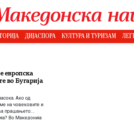
ТОРИЈА
ДИЈАСПОРА
КУЛТУРА И ТУРИЗАМ
ЛЕГ
е европска
е во Бугарија
асока. Ако од
име на човековите и
ва прашањето:
ија? Во Македонија
н, […]