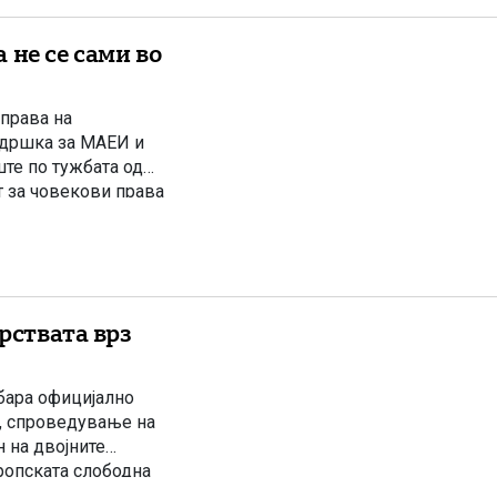
 не се сами во
права на
ддршка за МАЕИ и
ште по тужбата од
т за човекови права
пје престојуваше во
рствата врз
 бара официјално
, спроведување на
 на двојните
ропската слободна
а партија која ги