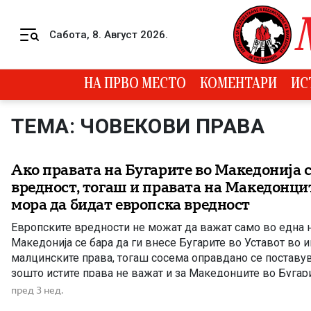
Skip to content
Сабота, 8. Август 2026.
Menu
НА ПРВО МЕСТО
КОМЕНТАРИ
ИС
ТЕМА: ЧОВЕКОВИ ПРАВА
Ако правата на Бугарите во Македонија с
вредност, тогаш и правата на Македонцит
мора да бидат европска вредност
Европските вредности не можат да важат само во една н
Македонија се бара да ги внесе Бугарите во Уставот во 
малцинските права, тогаш сосема оправдано се поставу
зошто истите права не важат и за Македонците во Бугар
секој граѓанин може слободно да се изјаснува како Бугари
пред 3 нед.