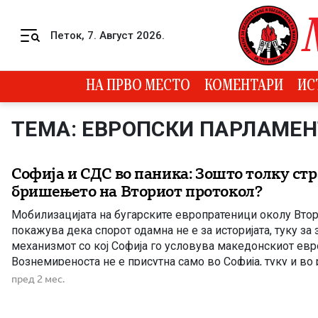
Skip to content
Петок, 7. Август 2026.
Menu
НА ПРВО МЕСТО
КОМЕНТАРИ
ИС
ТЕМА: ЕВРОПСКИ ПАРЛАМЕН
Софија и СДС во паника: Зошто толку стр
бришењето на Вториот протокол?
Мобилизацијата на бугарските европратеници околу Вто
покажува дека спорот одамна не е за историјата, туку за
механизмот со кој Софија го условува македонскиот евр
Вознемиреноста не е присутна само во Софија, туку и во
Венко Филипче, бидејќи евентуалното исфрлање на Втор
пред 2 мес.
извештајот би претставувало тежок […]