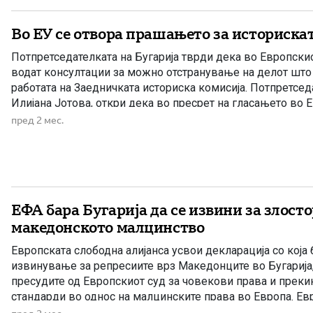
Во ЕУ се отвора прашањето за историска
Потпретседателката на Бугарија тврди дека во Европски
водат консултации за можно отстранување на делот што 
работата на Заедничката историска комисија. Потпретседа
Илијана Јотова, откри дека во пресрет на гласањето во 
парламент се водат консултации за евентуални измени н
пред 2 мес.
однесуваат на Заедничката историска комисија, формиран
ЕФА бара Бугарија да се извини за злосто
македонското малцинство
Европската слободна алијанса усвои декларација со која
извинување за репресиите врз Македонците во Бугарија
пресудите од Европскиот суд за човекови права и прекин
стандарди во однос на малцинските права во Европа. Ев
алијанса (European Free Alliance – ЕФА), европска политичк