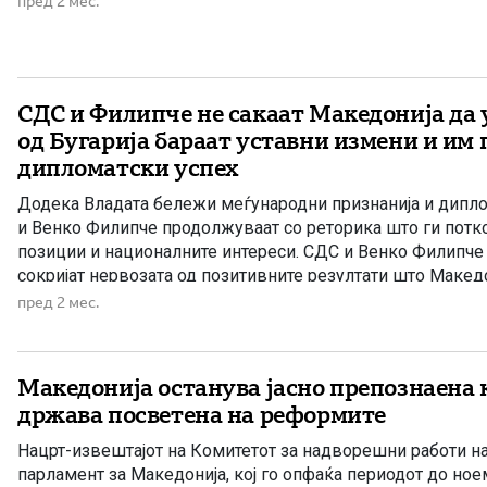
пред 2 мес.
обединува регионалните, автономните и малцинските […]
СДС и Филипче не сакаат Македонија да у
од Бугарија бараат уставни измени и им 
дипломатски успех
Додека Владата бележи меѓународни признанија и дипло
и Венко Филипче продолжуваат со реторика што ги пот
позиции и националните интереси. СДС и Венко Филипче 
сокријат нервозата од позитивните резултати што Македо
на домашен и меѓународен план, па сè почесто настапув
пред 2 мес.
рака на политиките што […]
Македонија останува јасно препознаена 
држава посветена на реформите
Нацрт-извештајот на Комитетот за надворешни работи н
парламент за Македонија, кој го опфаќа периодот до ное