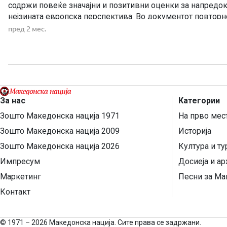
содржи повеќе значајни и позитивни оценки за напредок
нејзината европска перспектива. Во документот повторн
поддршката за членството на Македонија во Европската 
пред 2 мес.
јасен, мерлив и фер пристап, при […]
За нас
Категории
Зошто Македонска нација 1971
На прво мес
Зошто Македонска нација 2009
Историја
Зошто Македонска нација 2026
Култура и т
Импресум
Досиеја и ар
Маркетинг
Песни за Ма
Контакт
©
1971 – 2026 Македонска нација. Сите права се задржани.