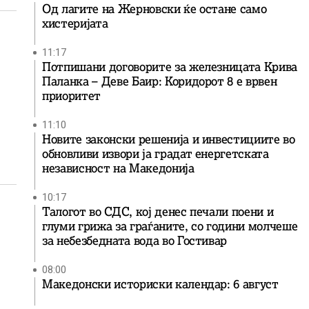
Од лагите на Жерновски ќе остане само
хистеријата
11:17
Потпишани договорите за железницата Крива
Паланка – Деве Баир: Коридорот 8 е врвен
приоритет
11:10
Новите законски решенија и инвестициите во
обновливи извори ја градат енергетската
независност на Македонија
10:17
Талогот во СДС, кој денес печали поени и
глуми грижа за граѓаните, со години молчеше
за небезбедната вода во Гостивар
08:00
Македонски историски календар: 6 август