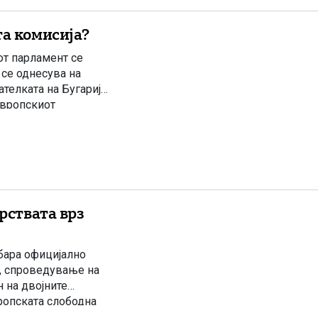
та комисија?
от парламент се
се однесува на
телката на Бугарија,
Европскиот
а текстовите што се
а […]
рствата врз
 бара официјално
, спроведување на
 на двојните
ропската слободна
а партија која ги