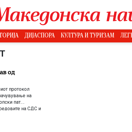
ТОРИЈА
ДИЈАСПОРА
КУЛТУРА И ТУРИЗАМ
ЛЕГ
Т
ав од
риот протокол
 зачувување на
опски пат.
 редовите на СДС и
иот протокол од