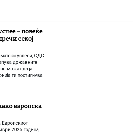
спее – повеќе
пречи секој
матски успеси, СДС
копува државните
не можат да ја
нија ги постигнува
аат како продолжена
како европска
а Европскиот
мври 2025 година,