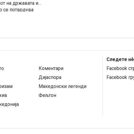
от на државата и
о се потврдува
Унија врз основа на
Следете нѐ
то
Коментари
Facebook ст
Дијаспора
Facebook гр
уризам
Македонски легенди
хив
Фељтон
кедонија