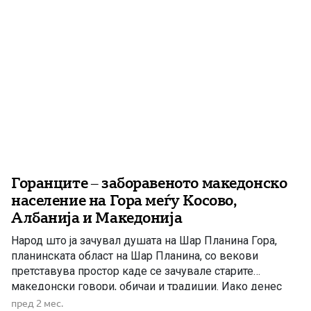
Горанците – заборавеното македонско
население на Гора меѓу Косово,
Албанија и Македонија
Народ што ја зачувал душата на Шар Планина Гора,
планинската област на Шар Планина, со векови
претставува простор каде се зачувале старите
македонски говори, обичаи и традиции. Иако денес
различни држави и идеологии се обидуваат да го
пред 2 мес.