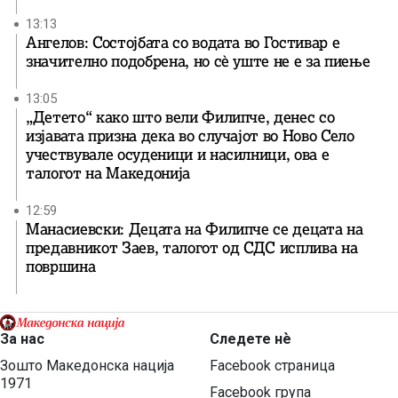
13:13
Ангелов: Состојбата со водата во Гостивар е
значително подобрена, но сè уште не е за пиење
13:05
„Детето“ како што вели Филипче, денес со
изјавата призна дека во случајот во Ново Село
учествувале осуденици и насилници, ова е
талогот на Македонија
12:59
Манасиевски: Децата на Филипче се децата на
предавникот Заев, талогот од СДС исплива на
површина
За нас
Следете нѐ
Зошто Македонска нација
Facebook страница
1971
Facebook група