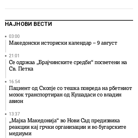
присвојат нивниот идентитет, дел од научната и
етнографската литература укажува на блиски врски
меѓу Горанците и македонското етнокултурно […]
НАЈНОВИ ВЕСТИ
03:00
Македонски историски календар – 9 август
21:01
Се одржаа „Брајчинските средби“ посветени на
Св. Петка
16:54
Пациент од Скопје со тешка повреда на рбетниот
мозок транспортиран од Кушадаси со владин
авион
13:37
„Мајка Македонија“ во Нови Сад предизвика
реакции кај грчки организации и во бугарските
медиуми