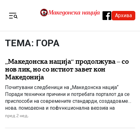
Skip to content
Архива
Menu
ТЕМА: ГОРА
„Македонска нација“ продолжува – со
нов лик, но со истиот завет кон
Македонија
Почитувани следбеници на „Македонска нација“
Поради технички причини и потребата порталот да се
приспособи на современите стандарди, создадовме
нова, помодерна и пофункционална верзија на
„Македонска нација“. Новиот портал е достапен како и
пред 2 нед.
до сега на: www.mn.mk Се надеваме дека и понатаму
ќе биде ваше место за вистината, историјата и
националните прашања поврзани со Македонија и […]