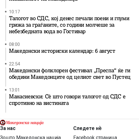
10:17
Талогот во СДС, кој денес печали поени и глуми
грижа за граѓаните, со години молчеше за
небезбедната вода во Гостивар
08:00
Македонски историски календар: 6 август
22:54
Македонски фолклорен фестивал „Преспа“ ќе ги
обедини Македонците од целиот свет во Пустец
13:01
Манасиевски: Сè што говори талогот од СДС е
спротивно на вистината
За нас
Следете нѐ
Зошто Македонска нација
Facebook страница