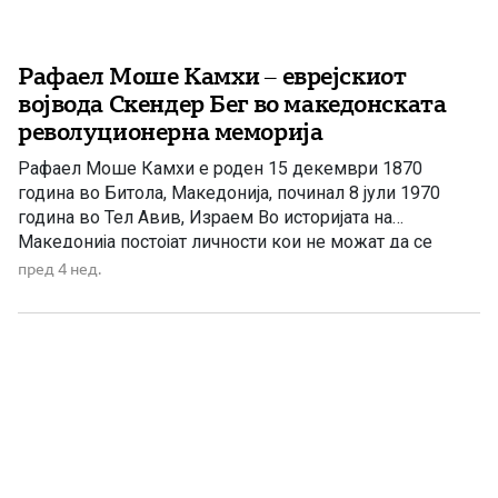
Рафаел Моше Камхи – еврејскиот
војвода Скендер Бег во македонската
револуционерна меморија
Рафаел Моше Камхи е роден 15 декември 1870
година во Битола, Македонија, починал 8 јули 1970
година во Тел Авив, Израем Во историјата на
Македонија постојат личности кои не можат да се
сместат само во една биографска рамка. Тие не се
пред 4 нед.
важни само поради датумите, функциите или
настаните во кои учествувале, туку поради
симболиката што […]