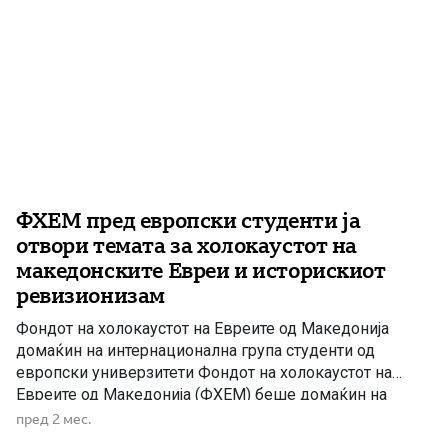
ФХЕМ пред европски студенти ја
отвори темата за холокаустот на
македонските Евреи и историскиот
ревизионизам
Фондот на холокаустот на Евреите од Македонија
домаќин на интернационална група студенти од
европски универзитети Фондот на холокаустот на
Евреите од Македонија (ФХЕМ) беше домаќин на
интернационална група студенти од престижните
пред 2 мес.
европски универзитети Sciences Po, Humboldt