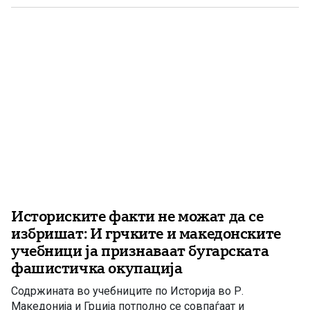
University of Berlin, Универзитет „Св. Кирил и Методиј“ и
New Bulgarian University. Студентите присуствуваа на
предавање посветено на холокаустот […]
Историските факти не можат да се
избришат: И грчките и македонските
учебници ја признаваат бугарската
фашистичка окупација
Содржината во учебниците по Историја во Р.
Македонија и Грција потполно се совпаѓаат и