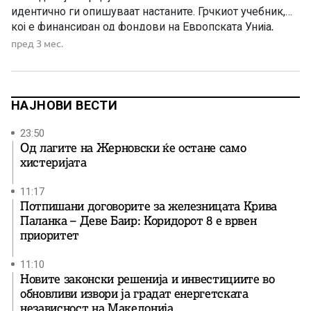
идентично ги опишуваат настаните. Грчкиот учебник,
кој е финансиран од фондови на Европската Унија,
кажува дека за време на втората светска војна: —
пред 3 мес.
Бугарија била окупатор — Бугарија била фашистичка —
Бугарите извршиле злосторства, кражби, егзекуции, —
Бугарите вршеле присилна бугаризација […]
НАЈНОВИ ВЕСТИ
23:50
Од лагите на Жерновски ќе остане само
хистеријата
11:17
Потпишани договорите за железницата Крива
Паланка – Деве Баир: Коридорот 8 е врвен
приоритет
11:10
Новите законски решенија и инвестициите во
обновливи извори ја градат енергетската
независност на Македонија