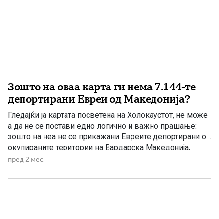
Зошто на оваа карта ги нема 7.144-те
депортирани Евреи од Македонија?
Гледајќи ја картата посветена на Холокаустот, не може
а да не се постави едно логично и важно прашање:
зошто на неа не се прикажани Евреите депортирани од
окупираните територии на Вардарска Македонија,
Егејска Македонија и Пирот? На картата се наведени
пред 2 мес.
бројки за различни европски држави и се прикажува
бројот на Евреите кои живееле пред Втората […]