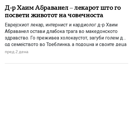
Д-р Хаим Абраванел – лекарот што го
посвети животот на човечноста
Еврејскиот лекар, интернист и кардиолог д-р Хаим
Абраванел остави длабока трага во македонското
здравство. Го преживеа холокаустот, загуби голем дел
од семејството во Треблинка, а подоцна и своите деца
во катастрофалниот земјотрес во Скопје. Д-р Хаим
пред 2 дена
Абраванел е роден на 25 декември 1896 година во
Пирот, тогаш во Кралството Србија, во многучлено
семејство со 11 […]