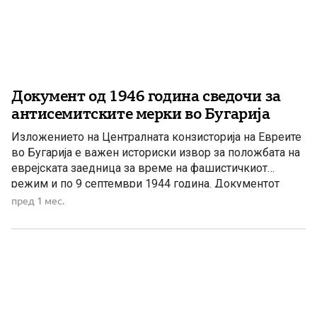
Документ од 1946 година сведочи за
антисемитските мерки во Бугарија
Изложението на Централната конзисторија на Евреите
во Бугарија е важен историски извор за положбата на
еврејската заедница за време на фашистичкиот
режим и по 9 септември 1944 година. Документот
објавен во Софија во 1946 година, под наслов
пред 1 мес.
„Положението на бугарските Евреи за време на
фашистичкиот режим и по 9 септември 1944 година“,
претставува изложение на […]