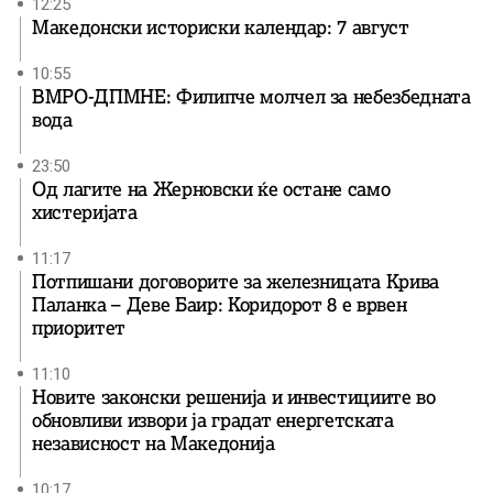
12:25
Македонски историски календар: 7 август
10:55
ВМРО-ДПМНЕ: Филипче молчел за небезбедната
вода
23:50
Од лагите на Жерновски ќе остане само
хистеријата
11:17
Потпишани договорите за железницата Крива
Паланка – Деве Баир: Коридорот 8 е врвен
приоритет
11:10
Новите законски решенија и инвестициите во
обновливи извори ја градат енергетската
независност на Македонија
10:17