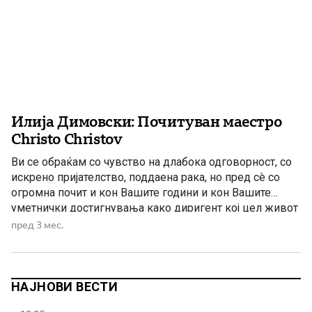
Илија Димовски: Почитуван маестро
Christo Christov
Ви се обраќам со чувство на длабока одговорност, со
искрено пријателство, поддаена рака, но пред сè со
огромна почит и кон Вашите години и кон Вашите
уметнички достигнувања како диригент кој цел живот
го скротува звучниот хаос во хармонија. Но, најмногу
пред 3 мес.
од сè, се обраќам кон Вас како кон внук на великанот
Гоце Делчев, човекот […]
НАЈНОВИ ВЕСТИ