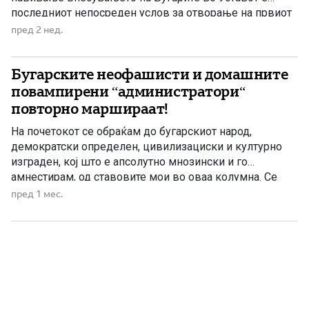
последниот непосреден услов за отворање на првиот
кластер, но не е последната обврска поврзана со
пред 2 нед.
Бугарија. Затоа тврдењето на Венко Филипче дека со
уставните измени завршуваат сите бугарски барања
Бугарските неофашисти и домашните
не е поткрепено […]
повампирени “администратори“
повторно маршираат!
На почетокот се обраќам до бугарскиот народ,
демократски определен, цивилизациски и културно
изграден, кој што е апсолутно мнозински и го
амнестирам, од ставовите мои во оваа колумна. Се
однесуваат само на оние најрадикални елементи, што
пред 1 мес.
се обидуваат да ги затруваат, замрзнат и подолго
време традиционалните пријателски и добрососедски
односи ги држат статус кво во времето […]