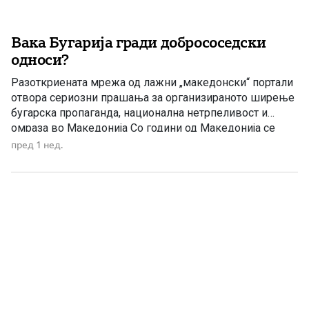
Вака Бугарија гради добрососедски
односи?
Разоткриената мрежа од лажни „македонски“ портали
отвора сериозни прашања за организираното ширење
бугарска пропаганда, национална нетрпеливост и
омраза во Македонија Со години од Македонија се
бара да докажува дека сака добрососедство. Се
пред 1 нед.
бараат отстапки, промени на учебници, комисии,
декларации, уставни измени и постојани уверувања
дека македонскиот народ нема непријателски чувства
кон Бугарија. Но, по разоткривањето […]