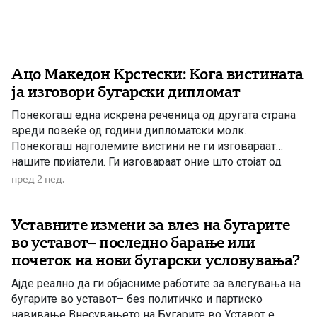
Ацо Македон Крстески: Кога вистината
ја изговори бугарски дипломат
Понекогаш една искрена реченица од другата страна
вреди повеќе од години дипломатски молк.
Понекогаш најголемите вистини не ги изговараат
нашите пријатели. Ги изговараат оние што стојат од
другата страна. Со години Македонија верува дека
пред 2 нед.
нејзината европска иднина зависи од исполнувањето
на условите на Бугарија. Прво беше Договорот за
Уставните измени за влез на бугарите
добрососедство. Потоа протоколите. Потоа
францускиот предлог. Потоа […]
во уставот– последно барање или
почеток на нови бугарски условувања?
Ајде реално да ги објасниме работите за влегувања на
бугарите во уставот– без политичко и партиско
навивање Внесувањето на Бугарите во Уставот е