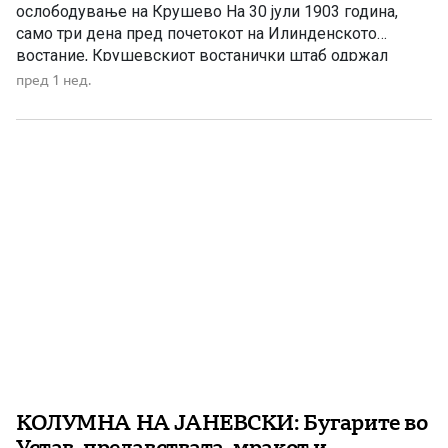
ослободување на Крушево На 30 јули 1903 година,
само три дена пред почетокот на Илинденското
востание, Крушевскиот востанички штаб одржал
состанок во Биринската Планина. Присуствувале
пред 1 нед.
Никола Карев, Питу Гули, Иван Наумов–Алабакот,
Тома Никлев, Андреја Димов–Докурчев и Тодор
Христов. На состанокот бил довршен планот за
преземање на […]
КОЛУМНА НА ЈАНЕВСКИ: Бугарите во
Устав, предавствата, мракот и