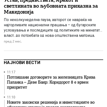
светлината во љубовната приказна за
Македонија
По неколкунеделна пауза, авторот се навраќа на
најгорливите национални прашања – од бугарските
условувања и последиците од политиките на минатата
власт, до потребата од нова општествена матрица,
одговорност и пресврт во Македонија.
пред 2 мес.
НАЈНОВИ ВЕСТИ
11:17
Потпишани договорите за железницата Крива
Паланка – Деве Баир: Коридорот 8 е врвен
приоритет
11:10
Новите законски решенија и инвестициите во