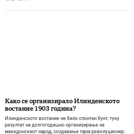
гневот беше толку нараснат, та […]
Како се организирало Илинденското
востание 1903 година?
Илинденското востание не било спонтан бунт, туку
резултат на долгогодишно организирање на
македонскиот народ, создавање тајна револуционерна