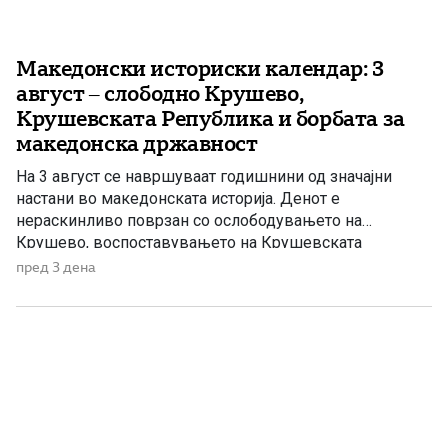
Македонски историски календар: 3
август – слободно Крушево,
Крушевската Република и борбата за
македонска државност
На 3 август се навршуваат годишнини од значајни
настани во македонската историја. Денот е
нераскинливо поврзан со ослободувањето на
Крушево, воспоставувањето на Крушевската
Република, херојските борби на илинденските
пред 3 дена
востаници и завршувањето на Првото заседание на
АСНОМ. 1903 – Ослободено е Крушево Во ноќта меѓу
2 и 3 август 1903 година, околу 750 востаници,
организирани во […]