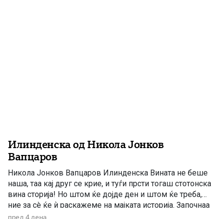
земљаци и мили комшии! Ние, вашите вечни комшии,
пријатели и познајници […]
Илинденска од Никола Јонков
Вапцаров
Никола Јонков Вапцаров Илинденска Вината не беше
наша, таа кај друг се крие, и туѓи прсти тогаш стотонска
вина сторија! Но штом ќе дојде ден и штом ќе треба,
ние за сè ќе ѝ раскажеме на мајката историја. Започнаа
со раце гнасни на народот во душа да му џбараат, но
пред 4 дена