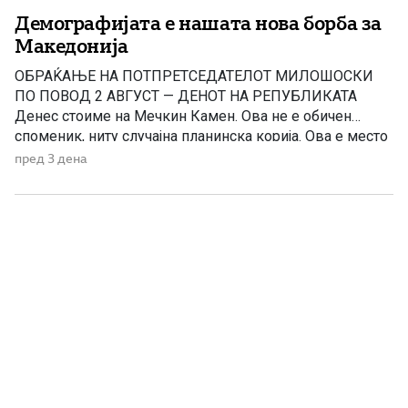
Демографијата е нашата нова борба за
Македонија
ОБРАЌАЊЕ НА ПОТПРЕТСЕДАТЕЛОТ МИЛОШОСКИ
ПО ПОВОД 2 АВГУСТ — ДЕНОТ НА РЕПУБЛИКАТА
Денес стоиме на Мечкин Камен. Ова не е обичен
споменик, ниту случајна планинска корија. Ова е место
каде што пред 123 години една мала чета јунаци
пред 3 дена
застанаа пред неспоредливо посилен непријател — и
не отстапија! Питу Гули и неговите соборци знаеле сè
за […]