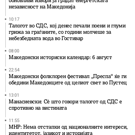
обновливи извори ја градат енергетската
независност на Македонија
10:17
Талогот во СДС, кој денес печали поени и глуми
грижа за граѓаните, со години молчеше за
небезбедната вода во Гостивар
08:00
Македонски историски календар: 6 август
22:54
Македонски фолклорен фестивал „Преспа“ ќе ги
обедини Македонците од целиот свет во Пустец
13:01
Манасиевски: Сè што говори талогот од СДС е
спротивно на вистината
11:55
МНР: Нема отстапки од националните интереси,
идентитетот, јазикот и историјата