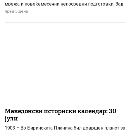
мрежа и повеќемесечни непосредни подготовки. Зад
него стоела Македонската револуционерна
пред 5 дена
организација, која преку своите комитети, чети и
доверливи канали успеала да подготви масовно
востание против османлиската власт. Уште од
основањето на Организацијата во Солун во 1893
година, низ […]
Македонски историски календар: 30
јули
1903 – Во Биринската Планина бил довршен планот за