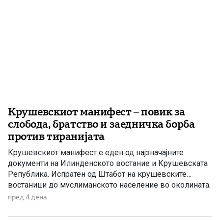
Крушевскиот манифест – повик за
слобода, братство и заедничка борба
против тиранијата
Крушевскиот манифест е еден од најзначајните
документи на Илинденското востание и Крушевската
Република. Испратен од Штабот на крушевските
востаници до муслиманското население во околината,
тој претставува повик за заедничка борба против
пред 4 дена
тиранијата, насилството и ропството, без разлика на
верата и народноста. Крушевскиот манифест Браќа