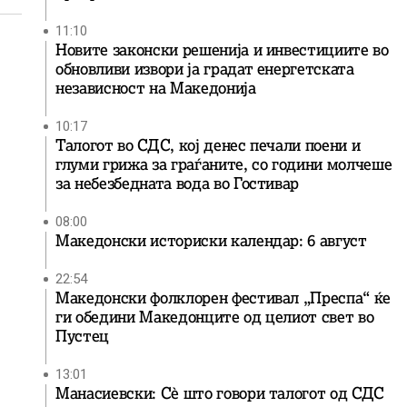
11:10
Новите законски решенија и инвестициите во
обновливи извори ја градат енергетската
независност на Македонија
10:17
Талогот во СДС, кој денес печали поени и
глуми грижа за граѓаните, со години молчеше
за небезбедната вода во Гостивар
08:00
Македонски историски календар: 6 август
22:54
Македонски фолклорен фестивал „Преспа“ ќе
ги обедини Македонците од целиот свет во
Пустец
13:01
Манасиевски: Сè што говори талогот од СДС