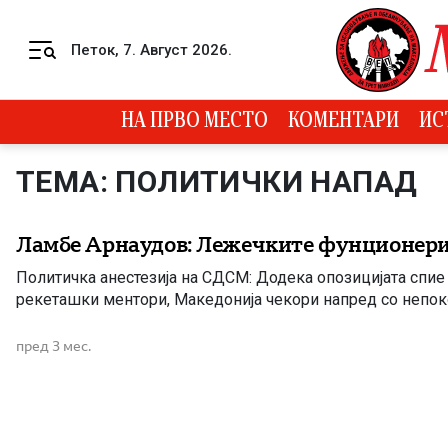
Skip to content
Петок, 7. Август 2026.
Menu
НА ПРВО МЕСТО
КОМЕНТАРИ
ИС
ТЕМА: ПОЛИТИЧКИ НАПАД
Ламбе Арнаудов: Лежечките фунционери
Политичка анестезија на СДСМ: Додека опозицијата спие 
рекеташки ментори, Македонија чекори напред со непоко
пред 3 мес.