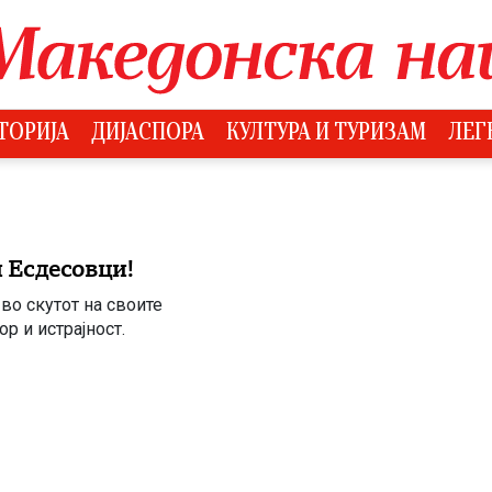
ТОРИЈА
ДИЈАСПОРА
КУЛТУРА И ТУРИЗАМ
ЛЕГ
 Есдесовци!
во скутот на своите
р и истрајност.