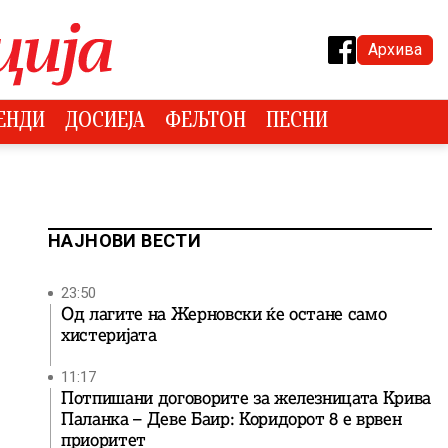
Архива
ЕНДИ
ДОСИЕЈА
ФЕЉТОН
ПЕСНИ
НАЈНОВИ ВЕСТИ
23:50
Од лагите на Жерновски ќе остане само
хистеријата
11:17
Потпишани договорите за железницата Крива
Паланка – Деве Баир: Коридорот 8 е врвен
приоритет