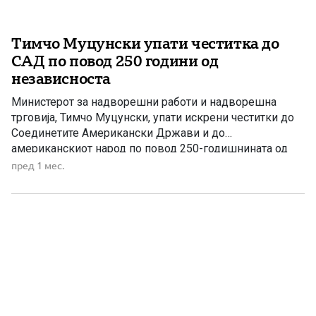
Тимчо Муцунски упати честитка до
САД по повод 250 години од
независноста
Министерот за надворешни работи и надворешна
трговија, Тимчо Муцунски, упати искрени честитки до
Соединетите Американски Држави и до
американскиот народ по повод 250-годишнината од
независноста. Тој истакна дека пријателството,
пред 1 мес.
стратешкото партнерство и сојузништвото меѓу
Република Македонија и Соединетите Американски
Држави продолжуваат да се зацврстуваат врз основа
на споделени вредности, меѓусебна доверба и
заедничка посветеност кон […]