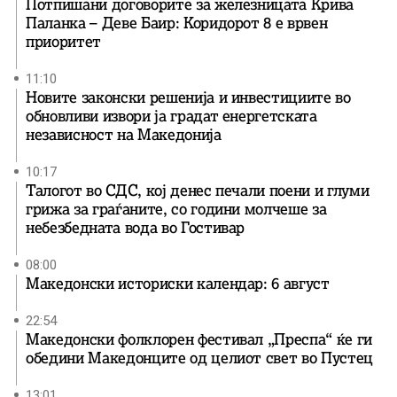
Потпишани договорите за железницата Крива
Паланка – Деве Баир: Коридорот 8 е врвен
приоритет
11:10
Новите законски решенија и инвестициите во
обновливи извори ја градат енергетската
независност на Македонија
10:17
Талогот во СДС, кој денес печали поени и глуми
грижа за граѓаните, со години молчеше за
небезбедната вода во Гостивар
08:00
Македонски историски календар: 6 август
22:54
Македонски фолклорен фестивал „Преспа“ ќе ги
обедини Македонците од целиот свет во Пустец
13:01