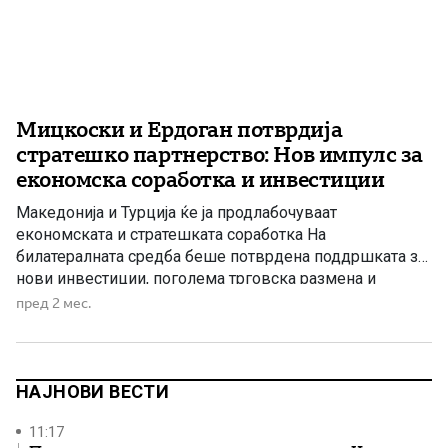
Мицкоски и Ердоган потврдија
стратешко партнерство: Нов импулс за
економска соработка и инвестиции
Македонија и Турција ќе ја продлабочуваат
економската и стратешката соработка На
билатералната средба беше потврдена поддршката за
нови инвестиции, поголема трговска размена и
зајакнување на односите во повеќе области од заемен
пред 2 мес.
интерес Премиерот на Република Македонија,
Христијан Мицкоски, денеска оствари билатерална
средба со претседателот на Република Турција, Реџеп
Таип Ердоган, на која беше потврдена традиционално
НАЈНОВИ ВЕСТИ
[…]
11:17