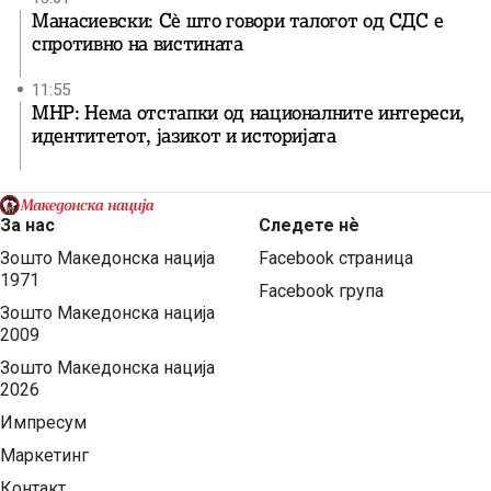
Манасиевски: Сè што говори талогот од СДС е
спротивно на вистината
11:55
МНР: Нема отстапки од националните интереси,
идентитетот, јазикот и историјата
За нас
Следете нѐ
Зошто Македонска нација
Facebook страница
1971
Facebook група
Зошто Македонска нација
2009
Зошто Македонска нација
2026
Импресум
Маркетинг
Контакт