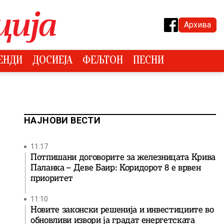
Архива
ЕНДИ
ДОСИЕЈА
ФЕЉТОН
ПЕСНИ
НАЈНОВИ ВЕСТИ
11:17
Потпишани договорите за железницата Крива
Паланка – Деве Баир: Коридорот 8 е врвен
приоритет
11:10
Новите законски решенија и инвестициите во
обновливи извори ја градат енергетската