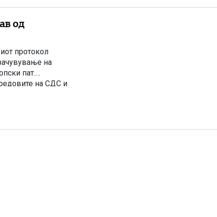
ав од
риот протокол
 зачувување на
опски пат.
 редовите на СДС и
иот протокол од