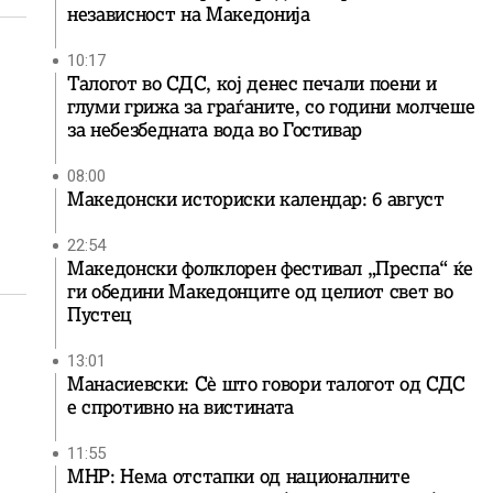
независност на Македонија
10:17
Талогот во СДС, кој денес печали поени и
глуми грижа за граѓаните, со години молчеше
за небезбедната вода во Гостивар
08:00
Македонски историски календар: 6 август
22:54
Македонски фолклорен фестивал „Преспа“ ќе
ги обедини Македонците од целиот свет во
Пустец
13:01
Манасиевски: Сè што говори талогот од СДС
е спротивно на вистината
11:55
МНР: Нема отстапки од националните