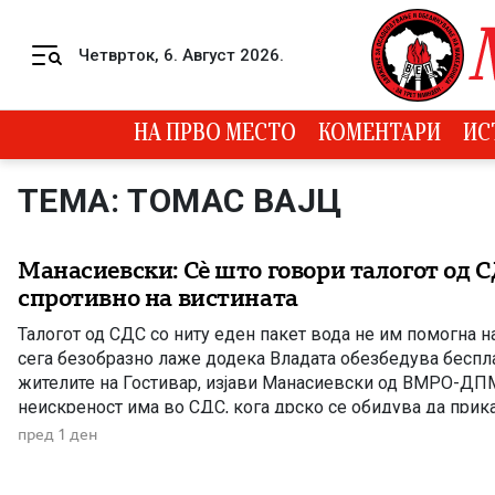
Skip to content
Четврток, 6. Август 2026.
Menu
НА ПРВО МЕСТО
КОМЕНТАРИ
ИС
ТЕМА: ТОМАС ВАЈЦ
Манасиевски: Сè што говори талогот од С
спротивно на вистината
Талогот од СДС со ниту еден пакет вода не им помогна на
сега безобразно лаже додека Владата обезбедува беспла
жителите на Гостивар, изјави Манасиевски од ВМРО-ДПМ
неискреност има во СДС, кога дрско се обидува да прик
некакви бизнис-интереси со водата што Владата бесплатн
пред 1 ден