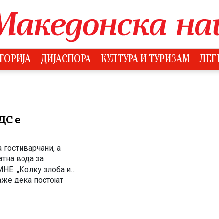
ТОРИЈА
ДИЈАСПОРА
КУЛТУРА И ТУРИЗАМ
ЛЕГ
ДС е
 гостиварчани, а
тна вода за
НЕ. „Колку злоба и
аже дека постојат
о им ја дели […]