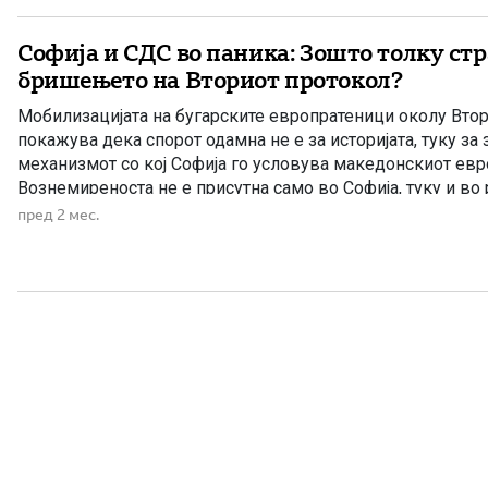
Софија и СДС во паника: Зошто толку стр
бришењето на Вториот протокол?
Мобилизацијата на бугарските европратеници околу Вто
покажува дека спорот одамна не е за историјата, туку за
механизмот со кој Софија го условува македонскиот евр
Вознемиреноста не е присутна само во Софија, туку и во
Венко Филипче, бидејќи евентуалното исфрлање на Втор
пред 2 мес.
извештајот би претставувало тежок […]