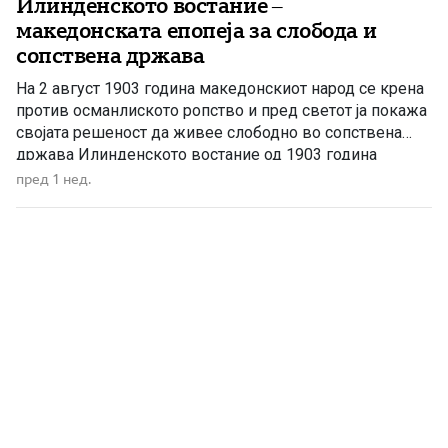
Илинденското востание –
македонската епопеја за слобода и
сопствена држава
На 2 август 1903 година македонскиот народ се крена
против османлиското ропство и пред светот ја покажа
својата решеност да живее слободно во сопствена
држава Илинденското востание од 1903 година
претставува еден од најсветлите и најзначајните
пред 1 нед.
настани во поновата историја на Македонија. Тоа не
било ненадеен и изолиран бунт, туку врв на
долгогодишната организирана борба […]