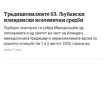
Традиционалните 53. Љубански
илинденски иселенички средби
Љубојно повторно ги собра Македонците од
татковината и од светот во чест на Илинден,
македонската традиција и нераскинливата врска со
родното огниште На 1 и 2 август 2026 година во
Љубојно се одржаа традиционалните „53. Љубански
пред 1 нед.
илинденски иселенички средби“. Оваа манифестација
има големо значење не само за Љубојно и Преспа,
туку и за цела Македонија, […]