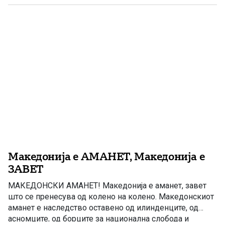
СИНОД,ПО ПОВОД ИЛИНДЕНСКИТЕ
ПРАЗНУВАЊА,ИСПРАЌА МИР И БЛАГОСЛОВ ОД
БОГАДО СВЕШТЕНОСЛУЖИТЕЛИТЕ,ДО МОНАШТВОТО
И ДО СИТЕ […]
Македонија е АМАНЕТ, Македонија е
ЗАВЕТ
МАКЕДОНСКИ АМАНЕТ! Македонија е аманет, завет
што се пренесува од колено на колено. Македонскиот
аманет е наследство оставено од илинденците, од
асномците, од борците за национална слобода и