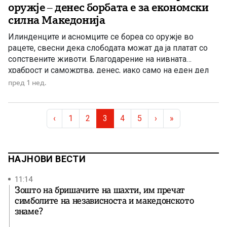
оружје – денес борбата е за економски
силна Македонија
Илинденците и асномците се бореа со оружје во
рацете, свесни дека слободата можат да ја платат со
сопствените животи. Благодарение на нивната
храброст и саможртва, денес, иако само на еден дел
од Македонија, имаме сопствена држава, свој
пред 1 нед.
македонски јазик и можност слободно да го славиме
македонското име. Нивниот аманет не е само да се
Page navigation
поклонуваме […]
Page
Page
Current Page
Page
Page
‹
1
2
3
4
5
›
»
НАЈНОВИ ВЕСТИ
11:14
Зошто на бришачите на шахти, им пречат
симболите на независноста и македонското
знаме?