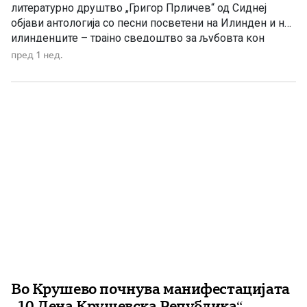
литературно друштво „Григор Прличев“ од Сиднеј
објави антологија со песни посветени на Илинден и на
илинденците – трајно сведоштво за љубовта кон
Македонија, непокорот и борбата за зачувување на
пред 1 нед.
македонскиот идентитет. По повод Илинден,
Македонското литературно друштво „Григор Прличев“
од Сиднеј ја објави поетската антологија „Илинден во
нашите срца“, во која се […]
Во Крушево почнува манифестацијата
„10 Дена Крушевска Република“