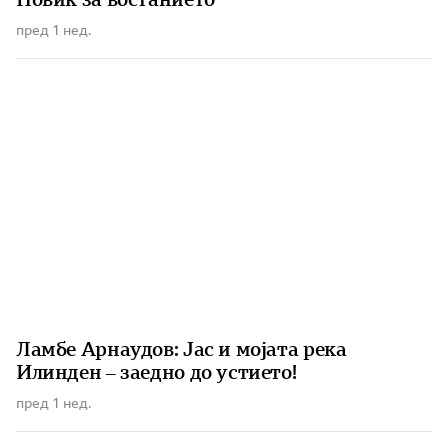
пред 1 нед.
Ламбе Арнаудов: Јас и мојата река
Илинден – заедно до устието!
пред 1 нед.