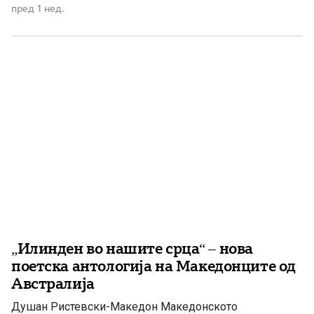
државност, од сите оние што верувале дека
пред 1 нед.
Македонија заслужува да биде слободна,
достоинствена и своја. Да се биде чувар на
Македонскиот аманет значи да се носи одговорност […]
„Илинден во нашите срца“ – нова
поетска антологија на Македонците од
Австралија
Душан Ристевски-Македон Македонското