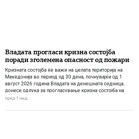
Владата прогласи кризна состојба
поради зголемена опасност од пожари
Кризната состојба ќе важи на целата територија на
Македонија во период од 30 дена, почнувајќи од 1
август 2026 година Владата на денешната седница
донесе одлука за прогласување кризна состојба на
целата територија на Македонија поради зголемениот
пред 1 нед.
ризик од пожари на отворено и шумски пожари.
Одлуката ќе важи 30 дена, почнувајќи од 1 август 2026
[…]