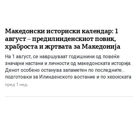
Македонски историски календар: 1
август – предилинденскиот повик,
храброста и жртвата за Македонија
На 1 август, се навршуваат годишнини од повеќе
значајни настани и личности од македонската историја.
Денот особено останува запаметен по последните
подготовки за Илинденското востание и по херојската
смрт на војводата Јордан Пиперката. На 1 август 1857
пред 1 нед.
година, во костурското село Загоричани, во Егејскиот
дел на Македонија, е роден Анастас Јанков –
македонски револуционер, офицер […]