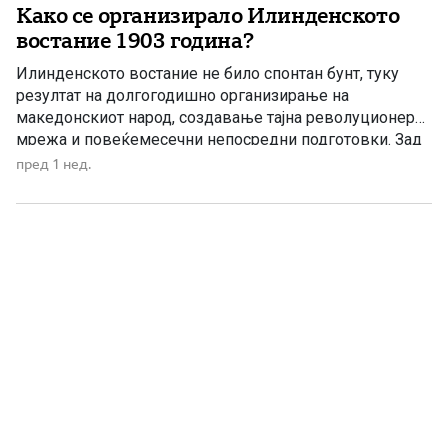
Како се организирало Илинденското
востание 1903 година?
Илинденското востание не било спонтан бунт, туку
резултат на долгогодишно организирање на
македонскиот народ, создавање тајна револуционерна
мрежа и повеќемесечни непосредни подготовки. Зад
него стоела Македонската револуционерна
пред 1 нед.
организација, која преку своите комитети, чети и
доверливи канали успеала да подготви масовно
востание против османлиската власт. Уште од
основањето на Организацијата во Солун во 1893
година, низ […]