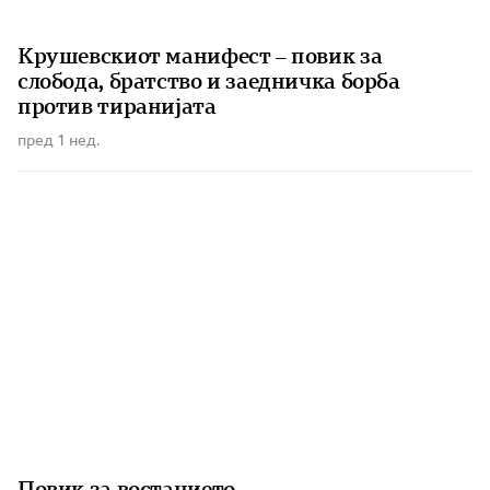
Крушевскиот манифест – повик за
слобода, братство и заедничка борба
против тиранијата
пред 1 нед.
Повик за востанието