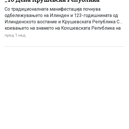
Со традиционалната манифестација почнува
одбележувањето на Илинден и 123-годишнината од
Илинденското востание и Крушевската Република Со
кревањето на знамето на Крушевската Република на
Гумење и со свечена програма, вечерва во Крушево
пред 1 нед.
почнува традиционалната манифестација „10 Дена
Крушевска Република“. Со нејзиното отворање
започнуваат чествувањата по повод Илинден – Денот
на Републиката и 123-годишнината од Илинденското
востание […]