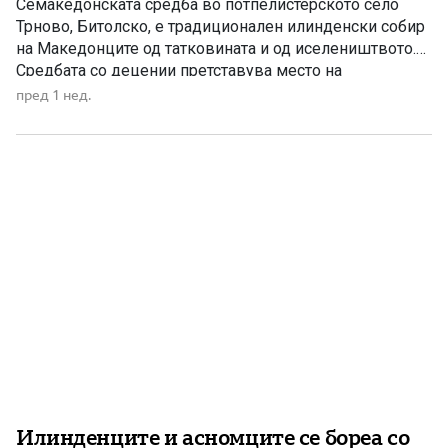
Семакедонската средба во потпелистерското село
Трново, Битолско, е традиционален илинденски собир
на Македонците од татковината и од иселеништвото.
Средбата со децении претставува место на
заедништво, негување на македонскиот национален
пред 1 нед.
идентитет и зачувување на историското и културното
наследство. Годинава, на 2 август 2026 година, во
дворот на црквата „Успение на Пресвета Богородица“
ќе се одржат 55. […]
Илинденците и асномците се бореа со