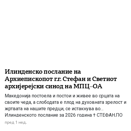
Илинденско послание на
Архиепископот г.г. Стефан и Светиот
архијерејски синод на МПЦ–ОА
Македонија постоела и постои и живее во срцата на
своите чеда, а слободата е плод на духовната зрелост и
жртвата на нашите предци, се истакнува во
Илинденското послание за 2026 година † СТЕФАН,ПО
МИЛОСТА БОЖЈА,АРХИЕПИСКОП ОХРИДСКИ И
пред 1 нед.
МАКЕДОНСКИ,ЗАЕДНО СО СВЕТИОТ АРХИЈЕРЕЈСКИ