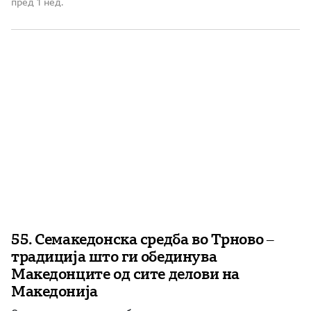
традиција Премиерот на Владата на Република
пред 1 нед.
Македонија во Охрид ја отвори Летната школа за
изучување на македонскиот јазик, на која учествуваат
деца на македонски иселеници […]
55. Семакедонска средба во Трново –
традиција што ги обединува
Македонците од сите делови на
Македонија