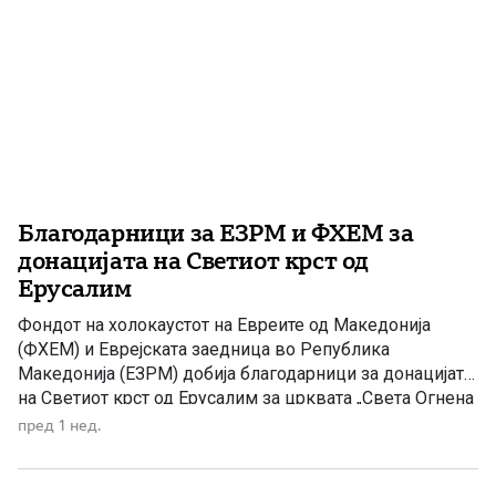
Благодарници за ЕЗРМ и ФХЕМ за
донацијата на Светиот крст од
Ерусалим
Фондот на холокаустот на Евреите од Македонија
(ФХЕМ) и Еврејската заедница во Република
Македонија (ЕЗРМ) добија благодарници за донацијата
на Светиот крст од Ерусалим за црквата „Света Огнена
Марина“ во Зубовце. Светиот крст е донесен од
пред 1 нед.
Ерусалим и осветен на Каменот на Помазанието во
храмот на Светиот Гроб – едно од најсветите места во
христијанството. […]