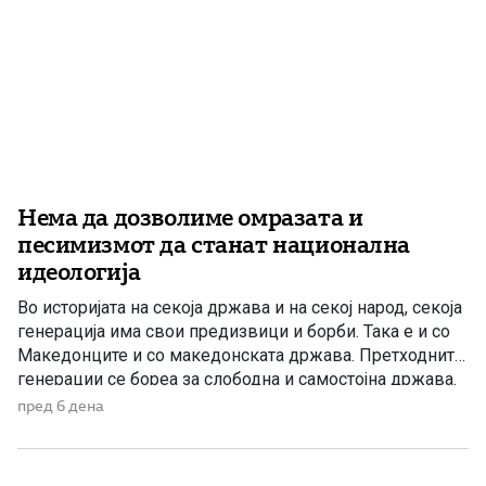
Нема да дозволиме омразата и
песимизмот да станат национална
идеологија
Во историјата на секоја држава и на секој народ, секоја
генерација има свои предизвици и борби. Така е и со
Македонците и со македонската држава. Претходните
генерации се бореа за слободна и самостојна држава.
Борбата започна со славното Илинденско востание во
пред 6 дена
1903 година и Крушевската Република, а продолжи со
Вториот Илинден и Првото заседание на […]