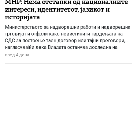
МНР: Нема отстапки од националните
интереси, идентитетот, јазикот и
историјата
Министерството за надворешни работи и надворешна
трговија ги отфрли како невистинити тврдењата на
СДС за постоење таен договор или тајни преговори,
нагласувајќи дека Владата останува доследна на
утврдените државни позиции и нема да прифати
пред 4 дена
отстапки од македонските национални интереси,
идентитетот, јазикот и историјата. „Денешната прес-
конференција на СДС е уште еден обид за создавање
хистерија и […]