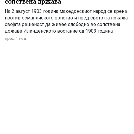
сопствена држава
На 2 август 1903 година македонскиот народ се крена
против османлиското ропство и пред светот ја покажа
својата решеност да живее слободно во сопствена
држава Илинденското востание од 1903 година
претставува еден од најсветлите и најзначајните
пред 1 нед.
настани во поновата историја на Македонија. Тоа не
било ненадеен и изолиран бунт, туку врв на
долгогодишната организирана борба […]