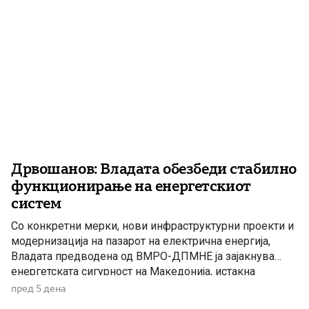
Дрвошанов: Владата обезбеди стабилно
функционирање на енергетскиот
систем
Со конкретни мерки, нови инфраструктурни проекти и
модернизација на пазарот на електрична енергија,
Владата предводена од ВМРО-ДПМНЕ ја зајакнува
енергетската сигурност на Македонија, истакна
пратеникот Жан Дрвошанов. За само две години
пред 5 дена
Владата успеа да ја зачува сигурноста во