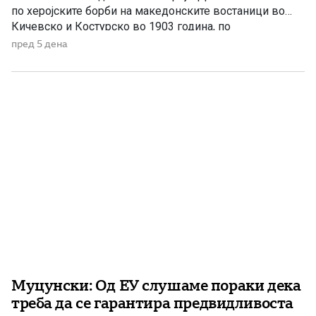
по херојските борби на македонските востаници во
Кичевско и Костурско во 1903 година, по
воспоставувањето на диктатурата на Јоанис Метаксас
пред 5 дена
во Грција и по смртта на македонскиот национален
деец Сократ Маркилов. Битката кај Ѓурѓејца во
Кичевско На 4 август 1903 […]
Муцунски: Од ЕУ слушаме пораки дека
треба да се гарантира предвидливоста