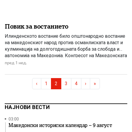
Повик за востанието
Илинденското востание било општонародно востание
на македонскиот народ против османлиската власт и
кулминација на долгогодишната борба за слобода и
автономија на Македонија. Конгресот на Македонската
револуционерна организација, одржан во Солун, донел
пред 1 нед.
одлука напролет да се крене оружено востание, при
што неговото започнување и водење им биле
Page navigation
препуштени на окружните комитети. Конгресот на
Page
Current Page
Page
Page
‹
1
2
3
4
›
»
Битолскиот револуционерен округ, […]
НАЈНОВИ ВЕСТИ
03:00
Македонски историски календар – 9 август