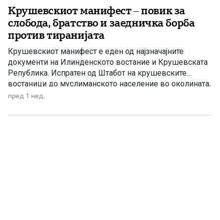
Крушевскиот манифест – повик за
слобода, братство и заедничка борба
против тиранијата
Крушевскиот манифест е еден од најзначајните
документи на Илинденското востание и Крушевската
Република. Испратен од Штабот на крушевските
востаници до муслиманското население во околината,
тој претставува повик за заедничка борба против
пред 1 нед.
тиранијата, насилството и ропството, без разлика на
верата и народноста. Крушевскиот манифест Браќа
земљаци и мили комшии! Ние, вашите вечни комшии,
пријатели и познајници […]