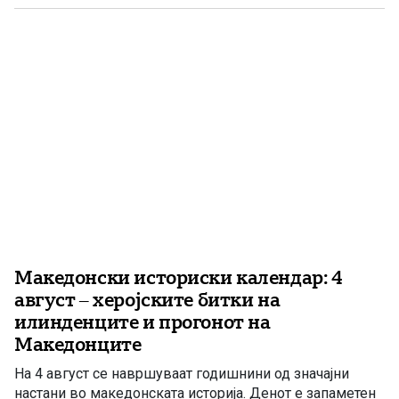
снабдувањето со енергенси, да обезбеди едни од
најниските цени на горивата во регионот, да спроведе
значајни инфраструктурни […]
Македонски историски календар: 4
август – херојските битки на
илинденците и прогонот на
Македонците
На 4 август се навршуваат годишнини од значајни
настани во македонската историја. Денот е запаметен