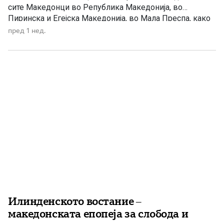
сите Македонци во Република Македонија, во
Пиринска и Егејска Македонија, во Мала Преспа, како
и на македонското иселеништво ширум светот.
пред 1 нед.
Илинден е симбол на македонската борба, слобода и
државност. Тој е вечниот пламен што ги поврзува
илинденците од 1903 година со […]
Илинденското востание –
македонската епопеја за слобода и