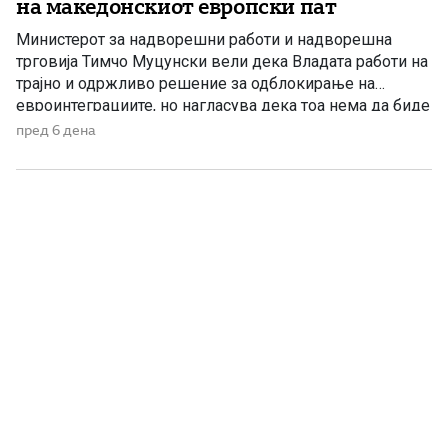
на македонскиот европски пат
Министерот за надворешни работи и надворешна
трговија Тимчо Муцунски вели дека Владата работи на
трајно и одржливо решение за одблокирање на
евроинтеграциите, но нагласува дека тоа нема да биде
решение по секоја цена. Министерот за надворешни
пред 6 дена
работи и надворешна трговија Тимчо Муцунски, во
интервју за МИА, изјави дека се работи на решение за
одблокирање на […]