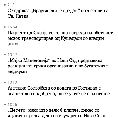
21:01
Се одржаа „Брајчинските средби“ посветени на
Св. Петка
16:54
Пациент од Скопје со тешка повреда на рбетниот
мозок транспортиран од Кушадаси со владин
авион
13:37
„Мајка Македонија“ во Нови Сад предизвика
реакции кај грчки организации и во бугарските
медиуми
13:13
Ангелов: Состојбата со водата во Гостивар е
значително подобрена, но сè уште не е за пиење
13:05
„Детето“ како што вели Филипче, денес со
изјавата призна дека во случајот во Ново Село