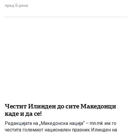
Република, херојските борби на илинденските
пред 6 дена
востаници и завршувањето на Првото заседание на
АСНОМ. 1903 – Ослободено е Крушево Во ноќта меѓу
2 и 3 август 1903 година, околу 750 востаници,
организирани во […]
Честит Илинден до сите Македонци
каде и да се!
Редакцијата на „Македонска нација“ – mn.mk им го
честита големиот национален празник Илинден на