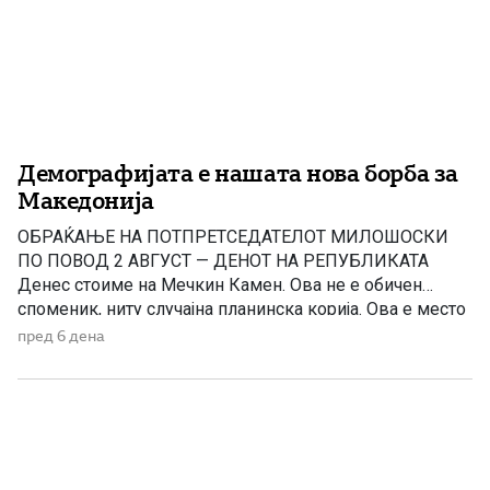
Демографијата е нашата нова борба за
Македонија
ОБРАЌАЊЕ НА ПОТПРЕТСЕДАТЕЛОТ МИЛОШОСКИ
ПО ПОВОД 2 АВГУСТ — ДЕНОТ НА РЕПУБЛИКАТА
Денес стоиме на Мечкин Камен. Ова не е обичен
споменик, ниту случајна планинска корија. Ова е место
каде што пред 123 години една мала чета јунаци
пред 6 дена
застанаа пред неспоредливо посилен непријател — и
не отстапија! Питу Гули и неговите соборци знаеле сè
за […]