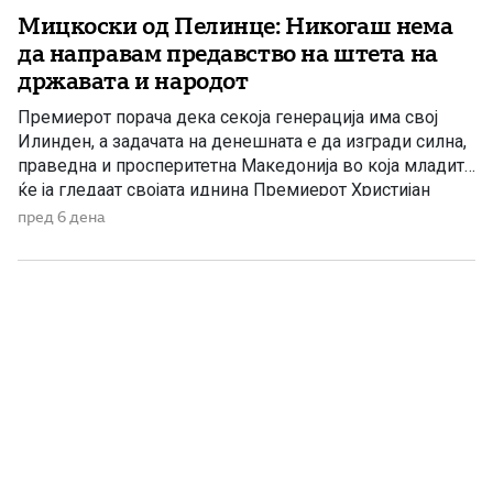
Мицкоски од Пелинце: Никогаш нема
да направам предавство на штета на
државата и народот
Премиерот порача дека секоја генерација има свој
Илинден, а задачата на денешната е да изгради силна,
праведна и просперитетна Македонија во која младите
ќе ја гледаат својата иднина Премиерот Христијан
Мицкоски, во своето обраќање во Меморијалниот
пред 6 дена
центар АСНОМ во Пелинце по повод 2 Август –
Илинден, порача дека никогаш нема да се откаже од
борбата […]