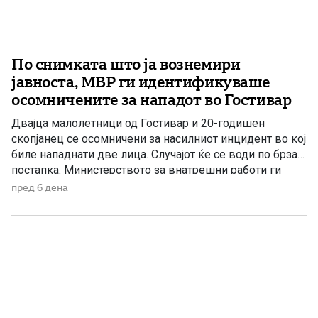
По снимката што ја вознемири
јавноста, МВР ги идентификуваше
осомничените за нападот во Гостивар
Двајца малолетници од Гостивар и 20-годишен
скопјанец се осомничени за насилниот инцидент во кој
биле нападнати две лица. Случајот ќе се води по брза
постапка. Министерството за внатрешни работи ги
идентификуваше лицата осомничени за насилниот
пред 6 дена
инцидент во Гостивар, за кој на социјалните мрежи
беше објавена вознемирувачка видеоснимка. На
снимката се гледа како за време на […]