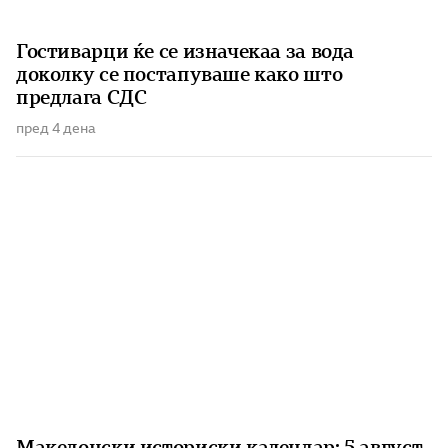
Гостиварци ќе се изначекаа за вода
доколку се постапуваше како што
предлага СДС
пред 4 дена
Македонски историски календар: 5 август