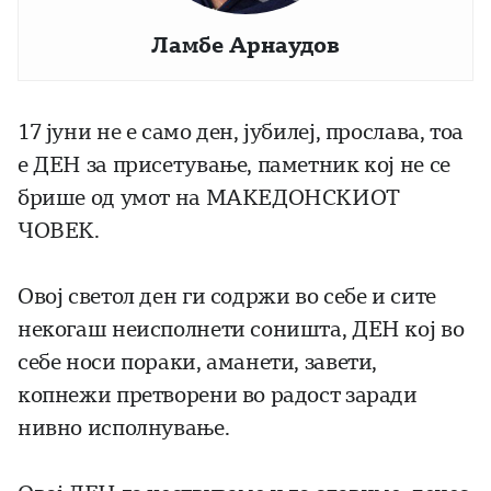
Ламбе Арнаудов
17 јуни не е само ден, јубилеј, прослава, тоа
е ДЕН за присетување, паметник кој не се
брише од умот на МАКЕДОНСКИОТ
ЧОВЕК.
Овој светол ден ги содржи во себе и сите
некогаш неисполнети соништа, ДЕН кој во
себе носи пораки, аманети, завети,
копнежи претворени во радост заради
нивно исполнување.