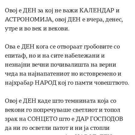
Овој е ДЕН за кој не важи КАЛЕНДАР и
АСТРОНОМИЈА, овој ДЕН е вчера, денес,
утре и во век и векови.
Ова е ДЕН кога се отвораат гробовите со
епитаф, но и на сите набележани и
незнајни вечни почивалишта на верни
чеда на најнапатениот но истовремено и
најхрабар НАРОД кој го памти човештвото.
Овој е ДЕН каде што темнината која со
векови го попречуваше светлиот и топол
зрак на СОНЦЕТО што е ДАР ГОСПОДОВ
да ни го осветли патот и ни ја стопли