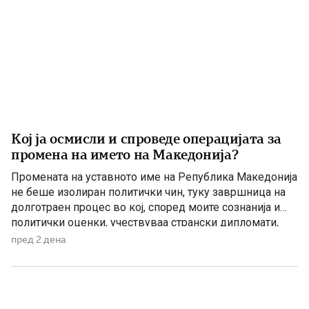
Кој ја осмисли и спроведе операцијата за
промена на името на Македонија?
Промената на уставното име на Република Македонија
не беше изолиран политички чин, туку завршница на
долготраен процес во кој, според моите сознанија и
политички оценки, учествуваа странски дипломати,
домашни политичари и регионални центри на влијание.
пред 2 дена
Сметам дека значајна улога во тој процес имаше
американскиот дипломат Филип Рикер, кој долги
години беше непосредно вклучен во американската
[…]