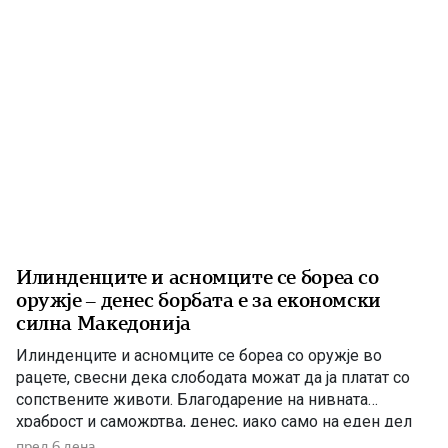
Илинденците и асномците се бореа со
оружје – денес борбата е за економски
силна Македонија
Илинденците и асномците се бореа со оружје во
рацете, свесни дека слободата можат да ја платат со
сопствените животи. Благодарение на нивната
храброст и саможртва, денес, иако само на еден дел
од Македонија, имаме сопствена држава, свој
пред 6 дена