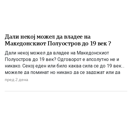
Дали некој можел да владее на
Македонскиот Полуостров до 19 век ?
Дали некој можел да владее на Македонскиот
Полуостров до 19 век? Одговорот е апсолутно не и
никако. Секој еден или било каква сила се до 19 век
можеле да поминат но никако да се задржат или да
управуваат поради неколку причини – планинската
пред 2 дена
конфигурација, предолги и изморувачки патувања,
климата и непознавање на населени места се […]