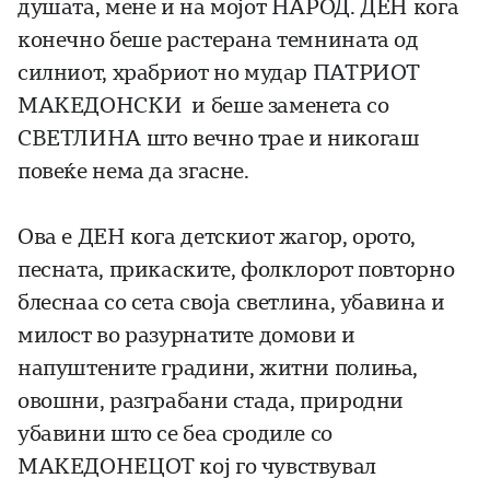
душата, мене и на мојот НАРОД. ДЕН кога
конечно беше растерана темнината од
силниот, храбриот но мудар ПАТРИОТ
МАКЕДОНСКИ и беше заменета со
СВЕТЛИНА што вечно трае и никогаш
повеќе нема да згасне.
Ова е ДЕН кога детскиот жагор, орото,
песната, прикаските, фолклорот повторно
блеснаа со сета своја светлина, убавина и
милост во разурнатите домови и
напуштените градини, житни полиња,
овошни, разграбани стада, природни
убавини што се беа сродиле со
МАКЕДОНЕЦОТ кој го чувствувал