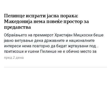
Пелинце испрати јасна порака:
Македонија нема повеќе простор за
предавства
Обраќањето на премиерот Христијан Мицкоски беше
јавно ветување дека државните и националните
интереси нема повторно да бидат жртвувани под
притисоци и уцени Пелинце не е обично место за
политички говори. Таму секој збор има поголема
пред 2 дена
тежина, затоа што сè потсетува на борбата и
државотворната мисла на македонскиот народ. Затоа
изјавата на премиерот Христијан Мицкоски дека […]