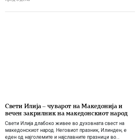
македонски јазик и можност слободно да го славиме
македонското име. Нивниот аманет не е само да се
поклонуваме […]
Свети Илија – чуварот на Македонија и
вечен закрилник на македонскиот народ
Свети Илија длабоко живее во духовната свест на
македонскиот народ. Неговиот празник, Илинден, е
еден од најголемите и најславните празници во