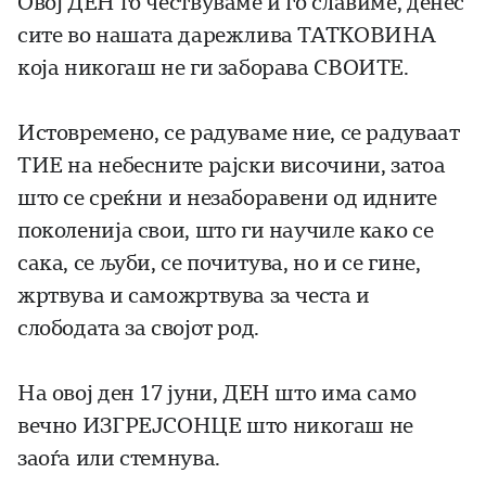
Овој ДЕН го чествуваме и го славиме, денес
сите во нашата дарежлива ТАТКОВИНА
која никогаш не ги заборава СВОИТЕ.
Истовремено, се радуваме ние, се радуваат
ТИЕ на небесните рајски височини, затоа
што се среќни и незаборавени од идните
поколенија свои, што ги научиле како се
сака, се љуби, се почитува, но и се гине,
жртвува и саможртвува за честа и
слободата за својот род.
На овој ден 17 јуни, ДЕН што има само
вечно ИЗГРЕЈСОНЦЕ што никогаш не
заоѓа или стемнува.