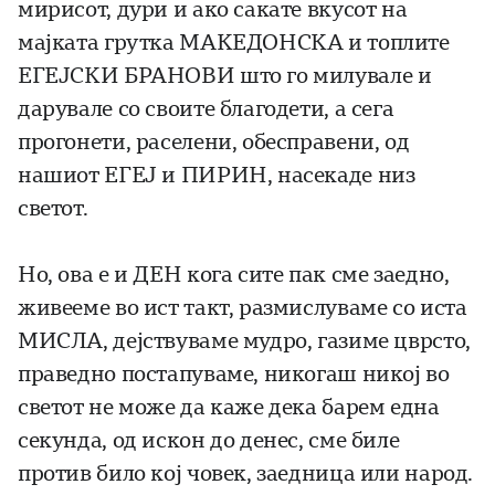
мирисот, дури и ако сакате вкусот на
мајката грутка МАКЕДОНСКА и топлите
ЕГЕЈСКИ БРАНОВИ што го милувале и
дарувале со своите благодети, а сега
прогонети, раселени, обесправени, од
нашиот ЕГЕЈ и ПИРИН, насекаде низ
светот.
Но, ова е и ДЕН кога сите пак сме заедно,
живееме во ист такт, размислуваме со иста
МИСЛА, дејствуваме мудро, газиме цврсто,
праведно постапуваме, никогаш никој во
светот не може да каже дека барем една
секунда, од искон до денес, сме биле
против било кој човек, заедница или народ.