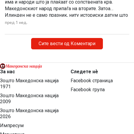
има и народи што ја плаќаат со сопствената крв.
Македонскиот народ припаѓа на вторите. Затоа
Илинден не е само празник, ниту историски датум што
еднаш годишно го одбележуваме со говори, венци и
пред 1 нед.
свечености. Илинден е совеста на Македонија. Ден
кога мора да си го поставиме […]
Сите вести од Коментари
За нас
Следете нѐ
Зошто Македонска нација
Facebook страница
1971
Facebook група
Зошто Македонска нација
2009
Зошто Македонска нација
2026
Импресум