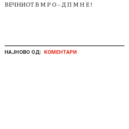
ВЕЧНИОТ В М Р О – Д П М Н Е !
НАЈНОВО ОД:
КОМЕНТАРИ