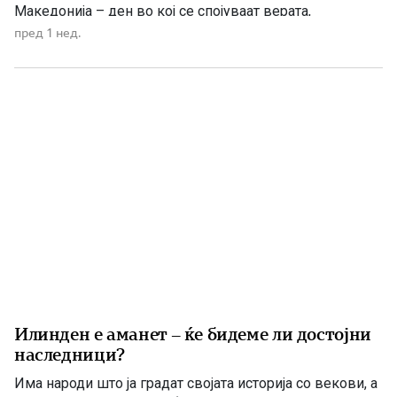
Македонија – ден во кој се спојуваат верата,
историјата, борбата за слобода и љубовта кон
пред 1 нед.
татковината. Македонците од памтивек го почитуваат
Свети Илија како силен заштитник и небесен чувар. Во
народното верување тој господари […]
Илинден е аманет – ќе бидеме ли достојни
наследници?
Има народи што ја градат својата историја со векови, а