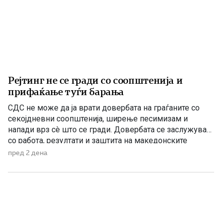
Рејтинг не се гради со соопштенија и
прифаќање туѓи барања
СДС не може да ја врати довербата на граѓаните со
секојдневни соопштенија, ширење песимизам и
напади врз сè што се гради. Довербата се заслужува
со работа, резултати и заштита на македонските
национални и државни интереси. По седумгодишното
пред 2 дена
владеење со ДУИ, СДС денес се обидува да создаде
впечаток дека е сериозна опозиција. Но, граѓаните
добро паметат […]