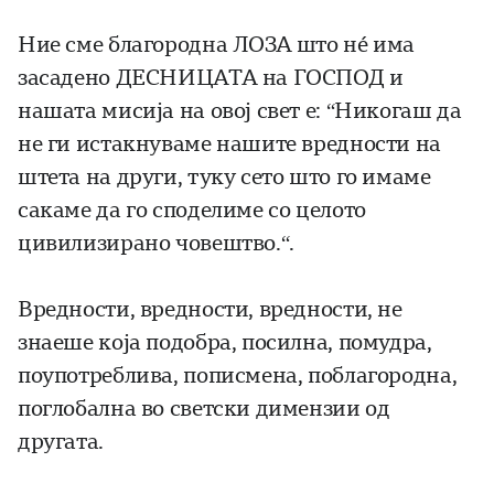
Ние сме благородна ЛОЗА што нé има
засадено ДЕСНИЦАТА на ГОСПОД и
нашата мисија на овој свет е: “Никогаш да
не ги истакнуваме нашите вредности на
штета на други, туку сето што го имаме
сакаме да го споделиме со целото
цивилизирано човештво.“.
Вредности, вредности, вредности, не
знаеше која подобра, посилна, помудра,
поупотреблива, пописмена, поблагородна,
поглобална во светски димензии од
другата.