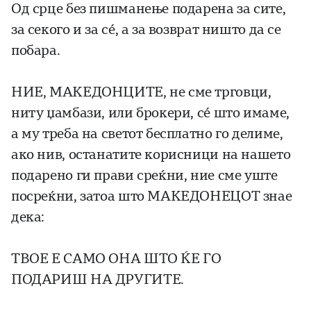
Од срце без пишманење подарена за сите,
за секого и за сé, а за возврат ништо да се
побара.
НИЕ, МАКЕДОНЦИТЕ, не сме трговци,
ниту џамбази, или брокери, сé што имаме,
а му треба на светот бесплатно го делиме,
ако нив, останатите корисници на нашето
подарено ги прави среќни, ние сме уште
посреќни, затоа што МАКЕДОНЕЦОТ знае
дека:
ТВОЕ Е САМО ОНА ШТО ЌЕ ГО
ПОДАРИШ НА ДРУГИТЕ.