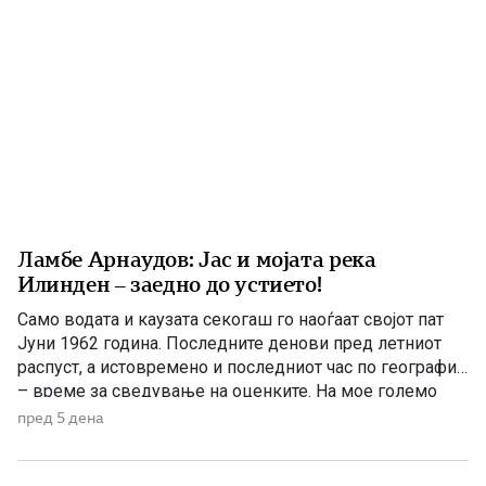
Ламбе Арнаудов: Јас и мојата река
Илинден – заедно до устието!
Само водата и каузата секогаш го наоѓаат својот пат
Јуни 1962 година. Последните денови пред летниот
распуст, а истовремено и последниот час по географија
– време за сведување на оценките. На мое големо
изненадување, учителката ме крена мене и ми
пред 5 дена
постави прашање со кое, како што рече, требаше да ги
расчисти дилемите околу мојата конечна […]