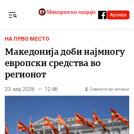
Skip to content
Архива
Menu
НА ПРВО МЕСТО
Македонија доби најмногу
европски средства во
регионот
23. мај 2026. — 12:46
2 минути за читање