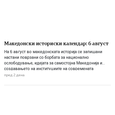
Македонски историски календар: 6 август
На 6 август во македонската историја се запишани
настани поврзани со борбата за национално
ослободување, идејата за самостојна Македонија и
создавањето на институциите на современата
македонска држава. 1875 – Роден е Григорие Хаџи
пред 2 дена
Ташковиќ На 6 август 1875 година во Воден е роден
Григорие Хаџи Ташковиќ – македонски револуционер,
публицист, книжевник и еден од предводниците […]