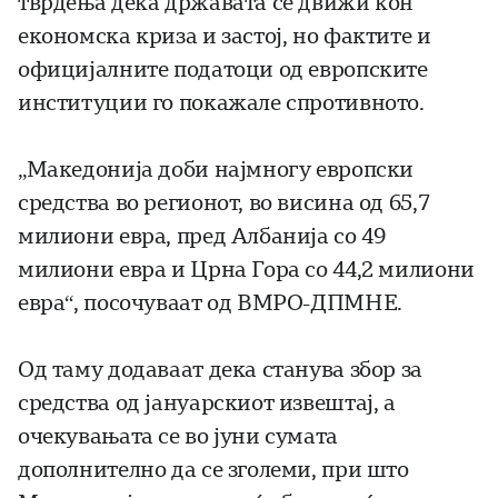
тврдења дека државата се движи кон
економска криза и застој, но фактите и
официјалните податоци од европските
институции го покажале спротивното.
„Македонија доби најмногу европски
средства во регионот, во висина од 65,7
милиони евра, пред Албанија со 49
милиони евра и Црна Гора со 44,2 милиони
евра“, посочуваат од ВМРО-ДПМНЕ.
Од таму додаваат дека станува збор за
средства од јануарскиот извештај, а
очекувањата се во јуни сумата
дополнително да се зголеми, при што