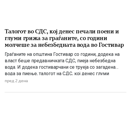
Талогот во СДС, кој денес печали поени и
глуми грижа за граѓаните, со години
молчеше за небезбедната вода во Гостивар
Граѓаните на општина Гостивар со години, додека на
власт беше предавничката СДС, пиеја небезбедна
вода. И додека гостиварчани се труеја со загадена
вода за пиење, талогот на СДС, кој денес глуми
загриженост, само за да ќари некој беден политички
пред 2 дена
поен, со години молчеа. Иако тогаш направените
анализи, во повеќе наврати во гостиварскиот
водовод, утврдија небезбедна […]