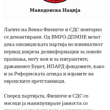
Македонска Нација
Лагите на Венко Филипче и СДС повторно
се демантирани. Од ВМРО-ДПМНЕ велат
дека опозициската партија во изминатиот
период ширела дезинформации за повеќе
прашања, меѓу кои и за мигрантите,
државниот Буџет, ИПАРД фондовите, како
и за Реформската агенда и изјавите на
европските претставници.
Според партијата, Филипче и СДС со
месеци ја манипулирале јавноста со