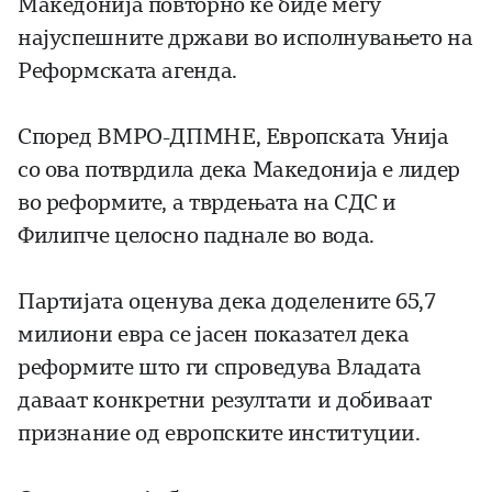
Македонија повторно ќе биде меѓу
најуспешните држави во исполнувањето на
Реформската агенда.
Според ВМРО-ДПМНЕ, Европската Унија
со ова потврдила дека Македонија е лидер
во реформите, а тврдењата на СДС и
Филипче целосно паднале во вода.
Партијата оценува дека доделените 65,7
милиони евра се јасен показател дека
реформите што ги спроведува Владата
даваат конкретни резултати и добиваат
признание од европските институции.