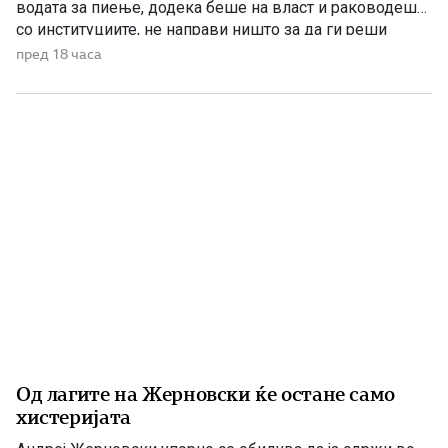
водата за пиење, додека беше на власт и раководеше
со институциите, не направи ништо за да ги реши
проблемите. Проблеми со квалитетот на водата за
пред 18 часа
пиење имаше и во времето кога Венко Филипче беше
министер за здравство, […]
Од лагите на Жерновски ќе остане само
хистеријата