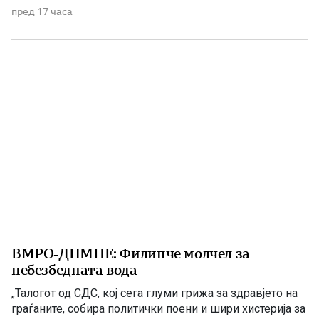
современата македонска уметност. 1903 – Европскиот
пред 17 часа
печат известува за Илинденското востание На 7 август
1903 година европската јавност ги добила првите
поопширни вести за востанието што неколку дена
претходно избувнало […]
ВМРО-ДПМНЕ: Филипче молчел за
небезбедната вода
„Талогот од СДС, кој сега глуми грижа за здравјето на
граѓаните, собира политички поени и шири хистерија за