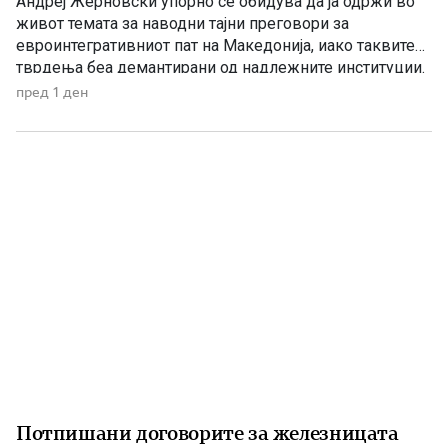
Андреј Жерновски упорно се обидува да ја одржи во
живот темата за наводни тајни преговори за
евроинтегративниот пат на Македонија, иако таквите
тврдења беа демантирани од надлежните институции.
Како што им пукна меурот од сапуница наречен
пред 1 ден
„мигранти за пари“, така на СДС му пука и најновата
конструкција – дека власта тајно се подготвува да го
[…]
Потпишани договорите за железницата