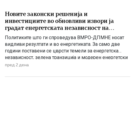
Новите законски решенија и
инвестициите во обновливи извори ја
градат енергетската независност на
Македонија
Политиките што ги спроведува ВМРО-ДПМНЕ носат
видливи резултати и во енергетиката. За само две
години поставени се цврсти темели за енергетска
независност, зелена транзиција и модерен енергетски
систем кој ќе обезбеди сигурност, нови инвестиции и
пред 2 дена
одржлив развој. По години на застој, денес Македонија
има нов Закон за енергетика, усогласен со европските
директиви, како и Интегриран […]