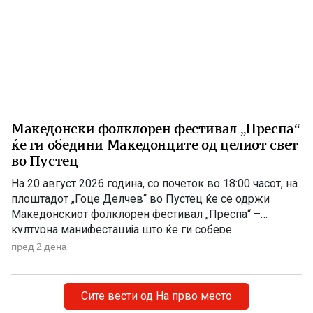
Македонски фолклорен фестивал „Преспа“
ќе ги обедини Македонците од целиот свет
во Пустец
На 20 август 2026 година, со почеток во 18:00 часот, на
плоштадот „Гоце Делчев“ во Пустец ќе се одржи
Македонскиот фолклорен фестивал „Преспа“ –
културна манифестација што ќе ги собере
Македонците од Македонија, Албанија и дијаспората во
пред 2 дена
чест на македонската традиција, песна и оро.
Фестивалот ќе биде можност за промоција на богатото
македонско културно наследство […]
Сите вести од На прво место