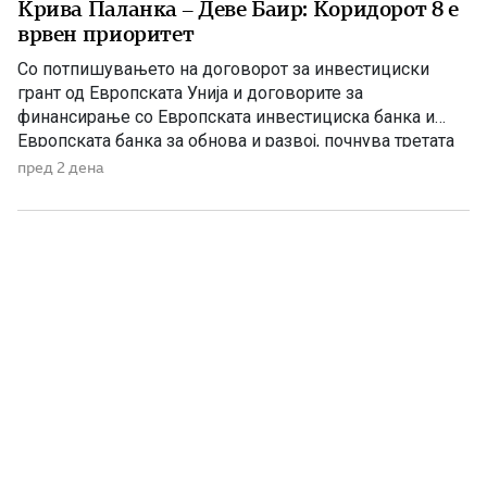
Крива Паланка – Деве Баир: Коридорот 8 е
врвен приоритет
Со потпишувањето на договорот за инвестициски
грант од Европската Унија и договорите за
финансирање со Европската инвестициска банка и
Европската банка за обнова и развој, почнува третата
фаза од финансирањето на железничката делница
пред 2 дена
Крива Паланка – Деве Баир, која е дел од Коридорот
8. На потпишувањето во Владата присуствуваа
премиерот Христијан Мицкоски, вицепремиерот и
министер […]