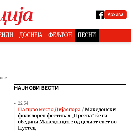
Архива
ЕНДИ
ДОСИЕЈА
ФЕЉТОН
ПЕСНИ
тање
НАЈНОВИ ВЕСТИ
22:54
На прво место Дијаспора
Македонски
фолклорен фестивал „Преспа“ ќе ги
обедини Македонците од целиот свет во
Пустец