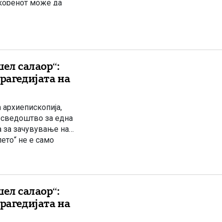
а коренот може да
шел салаор“:
рагедијата на
 архиепископија,
 сведоштво за една
а за зачувување на
ето“ не е само
ка народот кој […]
шел салаор“:
рагедијата на