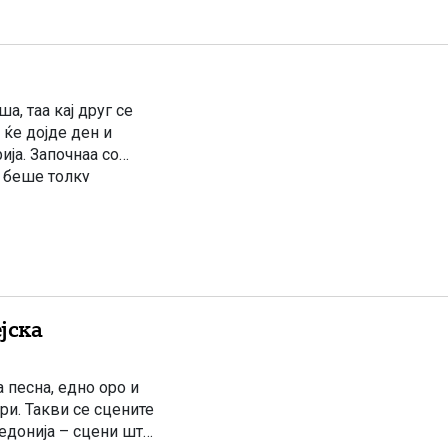
, таа кај друг се
 ќе дојде ден и
ија. Започнаа со
т беше толку
јска
 песна, едно оро и
ри. Такви се сцените
едонија – сцени што