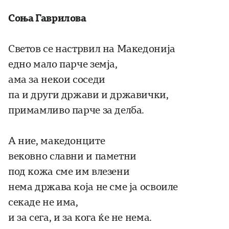
Соња Гаврилова
Светов се настрвил на Македонија
едно мало парче земја,
ама за некои соседи
па и други држави и државички,
примамливо парче за делба.
А ние, македонците
вековно славни и паметни
под кожа сме им влезени
нема држава која не сме ја освоиле
секаде не има,
и за сега, и за кога ќе не нема.