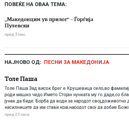
ПОВЕЌЕ НА ОВАА ТЕМА:
„Македонцим ув прилог“ – Ѓорѓија
Пулевски
пред 3 мес.
НАЈНОВО ОД:
ПЕСНИ ЗА МАКЕДОНИЈА
Толе Паша
Толе Паша Зад висок брег е Крушевица село,во фамилиј
роди машко чедо.Името Стојан нунката му го даде,со бл
јунак да биде. Борба да води за народот свој,доживотно д
насилниците да им стави крај,народот свој да добие Божји
време воловарче оди,со дедовците Толе дружба прави,ра
пред 23 часа