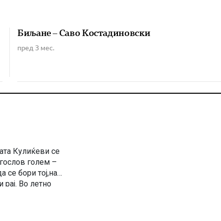
Биљане – Саво Костадиновски
пред 3 мес.
ата Кулиќеви се
агослов голем –
а се бори тој,на
 рај. Во летно
зни приказни […]