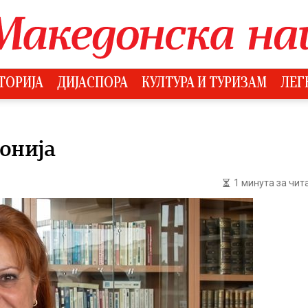
ТОРИЈА
ДИЈАСПОРА
КУЛТУРА И ТУРИЗАМ
ЛЕГ
донија
1 минута за чи