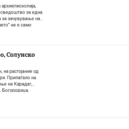
 архиепископија,
 сведоштво за една
а за зачувување на
ето“ не е само
ка народот кој […]
о, Солунско
, на растојание од
ри. Припаѓало на
ње на Карадаг,
, Богородица,
адиција на ова