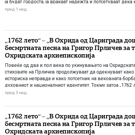
ја будат гордоста, ја враќаат надежта и потсетуваат дек
биде притиснат, но не и уништен. […]
пред 1 нед.
„1762 лето“ – „В Охрида од Цариграда до
бесмртната песна на Григор Прличев за т
Охридската архиепископија
Повеќе од два и пол века по укинувањето на Охридската
стиховите на Прличев продолжуваат да одекнуваат како
историска неправда и како потсетник на вековната борб
духовниот и националниот идентитет. Токму затоа „1762 л
песна за минатото, туку и порака до идните поколенија де
пред 3 нед.
„1762 лето“ – „В Охрида од Цариграда до
бесмртната песна на Григор Прличев за т
Охридската архиепископија