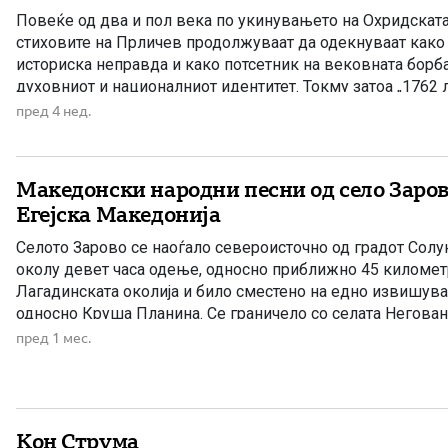
Повеќе од два и пол века по укинувањето на Охридската
стиховите на Прличев продолжуваат да одекнуваат како
историска неправда и како потсетник на вековната борб
духовниот и националниот идентитет. Токму затоа „1762 л
песна за минатото, туку и порака до идните поколенија де
пред 4 нед.
Македонски народни песни од село Заров
Егејска Македонија
Селото Зарово се наоѓало североисточно од градот Солун
околу девет часа одење, односно приближно 45 километ
Лагадинската околија и било сместено на едно извишува
односно Круша Планина. Се граничело со селата Негован
Висока, Берово и со реката Богдана. Богатата народна тр
пред 1 мес.
македонско село била предизвик […]
Кон Струма