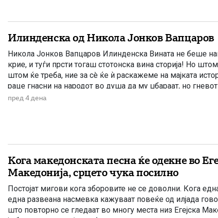
Илинденска од Никола Јонков Вапцаров
Никола Јонков Вапцаров Илинденска Вината не беше наша
крие, и туѓи прсти тогаш стотонска вина сторија! Но штом
штом ќе треба, ние за сè ќе ѝ раскажеме на мајката истор
раце гнасни на народот во душа да му џбараат, но гнево
нараснат, та […]
пред 4 дена
Кога македонската песна ќе одекне во Еге
Македонија, срцето чука посилно
Постојат мигови кога зборовите не се доволни. Кога една
една развеана насмевка кажуваат повеќе од илјада гово
што повторно се гледаат во многу места низ Егејска Мак