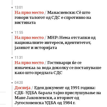
13:01
На прво место
Манасиевски: Сè што
говори талогот од СДС е спротивно на
вистината
11:55
На прво место
МНР: Нема отстапки од
националните интереси, идентитетот,
јазикот и историјата
11:31
На прво место
Гостиварци ќе се
изначекаа за вода доколку се постапуваше
како што предлага СДС
04:20
Досиеја
Еден документ од 1991 година:
СДБ -УДБА барала тајно прислушување на
Мане Јаковлевски, а вториот од
Југословенска УДБА од 1984 г.