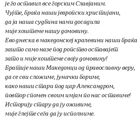
је го оставил все горским Славјаним.
Чујте, браќа наши јевропски христијани,
да ја наша судбина нами досадила
мије хоштеме нашу домовину.
Ево днеска в македонскеј кралевини наши бра
зашто само назе под ропство оставајет
зато и мије хоштеме своју домовину!
Братије наши Македонци од православну веру,
да се сви сложиме, јуначки бориме,
како наши стари под цар Александром,
повтор спомен своим имјам по нас оставиме!
Историју стару да ју оживиме,
мије глејте сега да ју исполниме.