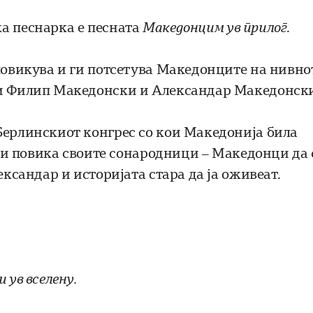
а песнарка е песната
Македонцим ув прилог
.
 повикува и ги потсетува Македонците на нивно
ви Филип Македонски и Александар Македонск
Берлинскиот конгрес со кои Македонија била
а ги повика своите сонародници – Македонци да 
ександар и историјата стара да ја оживеат.
 ув вселену.