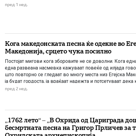
нараснат, та […]
пред 1 нед.
Кога македонската песна ќе одекне во Еге
Македонија, срцето чука посилно
Постојат мигови кога зборовите не се доволни. Кога една
една развеана насмевка кажуваат повеќе од илјада гово
што повторно се гледаат во многу места низ Егејска Мак
ја будат гордоста, ја враќаат надежта и потсетуваат дек
биде притиснат, но не и уништен. […]
пред 2 нед.
„1762 лето“ – „В Охрида од Цариграда до
бесмртната песна на Григор Прличев за т
Охридската архиепископија