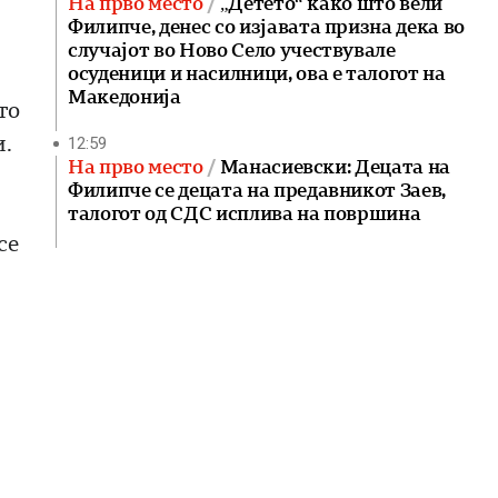
На прво место
„Детето“ како што вели
Филипче, денес со изјавата призна дека во
случајот во Ново Село учествувале
осуденици и насилници, ова е талогот на
Македонија
то
и.
12:59
На прво место
Манасиевски: Децата на
Филипче се децата на предавникот Заев,
талогот од СДС исплива на површина
се