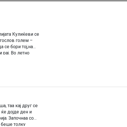
ијата Кулиќеви се
агослов голем –
а се бори тој,на
 рај. Во летно
зни приказни […]
, таа кај друг се
 ќе дојде ден и
ија. Започнаа со
т беше толку