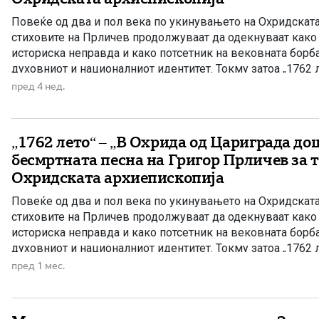
Повеќе од два и пол века по укинувањето на Охридската
стиховите на Прличев продолжуваат да одекнуваат како
историска неправда и како потсетник на вековната борб
духовниот и националниот идентитет. Токму затоа „1762 л
песна за минатото, туку и порака до идните поколенија де
пред 4 нед.
„1762 лето“ – „В Охрида од Цариграда до
бесмртната песна на Григор Прличев за т
Охридската архиепископија
Повеќе од два и пол века по укинувањето на Охридската
стиховите на Прличев продолжуваат да одекнуваат како
историска неправда и како потсетник на вековната борб
духовниот и националниот идентитет. Токму затоа „1762 л
песна за минатото, туку и порака до идните поколенија де
пред 1 мес.