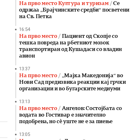
На прво место Култура и туризам
Се
одржаа „Брајчинските средби“ посветени
на Св. Петка
16:54
На прво место
Пациент од Скопје со
тешка повреда на рбетниот мозок
транспортиран од Кушадаси со владин
авион
13:37
На прво место
„Мајка Македонија“ во
Нови Сад предизвика реакции кај грчки
организации и во бугарските медиуми
13:13
На прво место
Ангелов: Состојбата со
водата во Гостивар е значително
подобрена, но сè уште не е за пиење
13:05