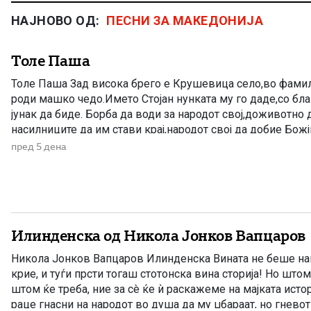
НАЈНОВО ОД:
ПЕСНИ ЗА МАКЕДОНИЈА
Толе Паша
Толе Паша Зад висока брего е Крушевица село,во фамил
роди машко чедо.Името Стојан нунката му го даде,со бл
јунак да биде. Борба да води за народот свој,доживотно д
насилниците да им стави крај,народот свој да добие Божји
време воловарче оди,со дедовците Толе дружба прави,ра
пред 5 дена
Илинденска од Никола Јонков Вапцаров
Никола Јонков Вапцаров Илинденска Вината не беше наша
крие, и туѓи прсти тогаш стотонска вина сторија! Но штом
штом ќе треба, ние за сè ќе ѝ раскажеме на мајката истор
раце гнасни на народот во душа да му џбараат, но гнево