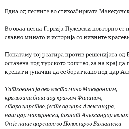
Една од песните во стихозбирката Македонск
Во оваа песна Ѓорѓија Пулевски повторно се
славно минато и историја со нивните крале
Понатаму тој реагира против решенијата од 
оставена под турското ропство, за на крај д
кренат и јуначки да се борат како под цар Ал
Татковина ја ово место мило Македонцим,
кралевина била под краљом Филипом,
старо царство, јесте од цара Александра,
наш цар македонски, познат Александар велики
Он је наше царство во Полостров Балкански