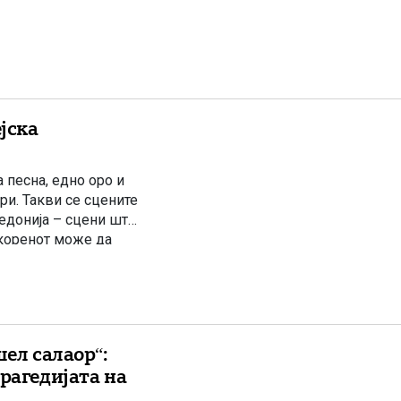
јска
 песна, едно оро и
ри. Такви се сцените
едонија – сцени што
а коренот може да
шел салаор“:
рагедијата на