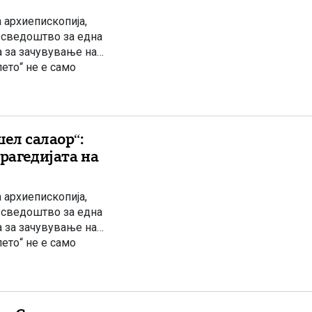
 архиепископија,
 сведоштво за една
а за зачувување на
ето“ не е само
ка народот кој […]
шел салаор“:
рагедијата на
 архиепископија,
 сведоштво за една
а за зачувување на
ето“ не е само
ка народот кој […]