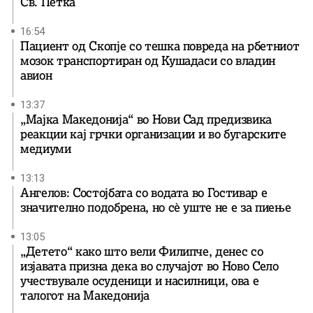
Св. Петка
16:54
Пациент од Скопје со тешка повреда на рбетниот
мозок транспортиран од Кушадаси со владин
авион
13:37
„Мајка Македонија“ во Нови Сад предизвика
реакции кај грчки организации и во бугарските
медиуми
13:13
Ангелов: Состојбата со водата во Гостивар е
значително подобрена, но сè уште не е за пиење
13:05
„Детето“ како што вели Филипче, денес со
изјавата призна дека во случајот во Ново Село
учествувале осуденици и насилници, ова е
талогот на Македонија