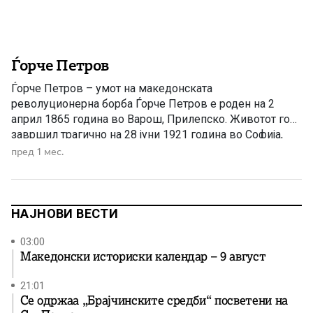
Ѓорче Петров
Ѓорче Петров – умот на македонската
револуционерна борба Ѓорче Петров е роден на 2
април 1865 година во Варош, Прилепско. Животот го
завршил трагично на 28 јуни 1921 година во Софија,
каде бил убиен во атентат. Ѓорче Петров беше еден од
пред 1 мес.
најголемите македонски револуционери, идеолози и
организатори на македонското ослободително
движење — човек кој со […]
НАЈНОВИ ВЕСТИ
03:00
Македонски историски календар – 9 август
21:01
Се одржаа „Брајчинските средби“ посветени на