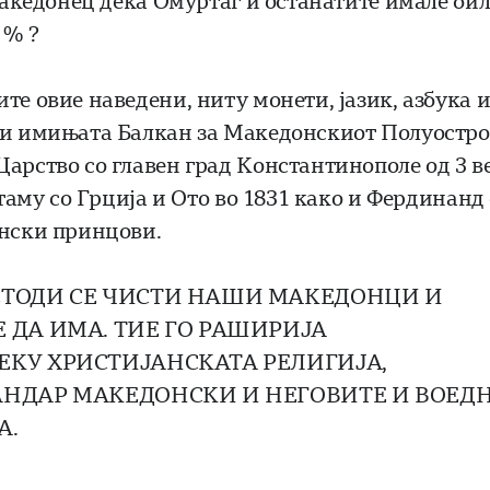
 Македонец дека Омуртаг и останатите имале би
 % ?
те овие наведени, ниту монети, јазик, азбука 
о и имињата Балкан за Македонскиот Полуостро
Царство со главен град Константинополе од 3 в
атаму со Грција и Ото во 1831 како и Фердинанд
ански принцови.
ЕТОДИ СЕ ЧИСТИ НАШИ МАКЕДОНЦИ И
 ДА ИМА. ТИЕ ГО РАШИРИЈА
ЕКУ ХРИСТИЈАНСКАТА РЕЛИГИЈА,
АНДАР МАКЕДОНСКИ И НЕГОВИТЕ И ВОЕД
А.