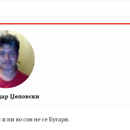
дар Џеповски
 ни во сон не се Бугари.