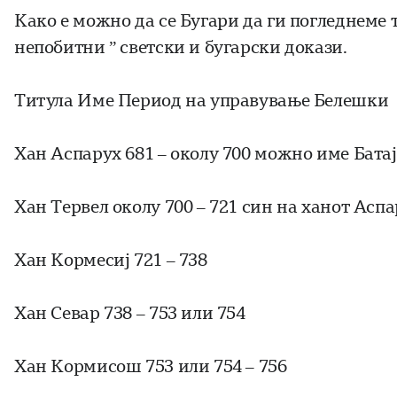
Како е можно да се Бугари да ги погледнеме 
непобитни ” светски и бугарски докази.
Титула Име Период на управување Белешки
Хан Аспарух 681 – околу 700 можно име Батај
Хан Тервел околу 700 – 721 син на ханот Асп
Хан Кормесиј 721 – 738
Хан Севар 738 – 753 или 754
Хан Кормисош 753 или 754 – 756