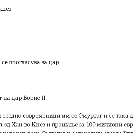
 кнeз
 се прогласува за цар
 на цар Борис II
 сеедно современици им се Омуртаг и се така 
л од Хан во Кнез и прашање за 100 милиони ев