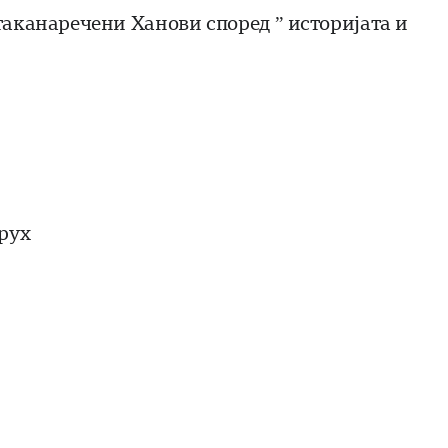
таканаречени Ханови според ” историјата и
арух