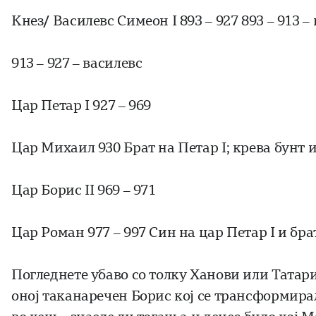
Кнeз/ Василевс Симеон I 893 – 927 893 – 913 –
913 – 927 – василевс
Цар Петар I 927 – 969
Цар Михаил 930 Брат на Петар I; крева бунт и
Цар Борис II 969 – 971
Цар Роман 977 – 997 Син на цар Петар I и брат
Погледнете убаво со толку Ханови или Татари
оној таканаречен Борис кој се трансформира