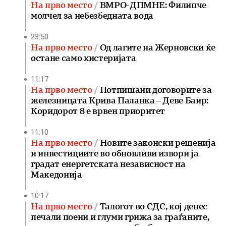
На прво место
ВМРО-ДПМНЕ: Филипче
молчел за небезбедната вода
23:50
На прво место
Од лагите на Жерновски ќе
остане само хистеријата
11:17
На прво место
Потпишани договорите за
железницата Крива Паланка – Деве Баир:
Коридорот 8 е врвен приоритет
11:10
На прво место
Новите законски решенија
и инвестициите во обновливи извори ја
градат енергетската независност на
Македонија
10:17
На прво место
Талогот во СДС, кој денес
печали поени и глуми грижа за граѓаните,