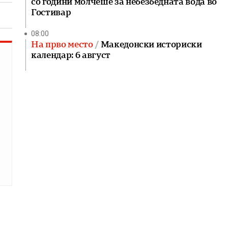
со години молчеше за небезбедната вода во
Гостивар
08:00
На прво место
Македонски историски
календар: 6 август