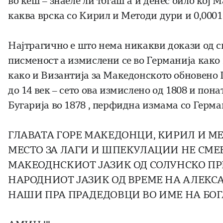
во кеш – знаеле ли тогаш а и денес било кој
каква врска со Кирил и Методи дури и 0,0001
Најтрагично е што нема никакви докази од си
писменост а измислени се во Германија как
како и Византија за Македонското обновено 
до 14 век – сето ова измислено од 1808 и пон
Бугарија во 1878 , перфидна измама со Герм
ГЛАВАТА ГОРЕ МАКЕДОНЦИ, КИРИЛ И М
МЕСТО ЗА ЛАГИ И ШПЕКУЛАЦИИ НЕ СМЕЕ
МАКЕОДНСКИОТ ЈАЗИК ОД СОЛУНСКО ПР
НАРОДНИОТ ЈАЗИК ОД ВРЕМЕ НА АЛЕКС
НАШИ ПРА ПРАДЕДОВЦИ ВО ИМЕ НА БОГ