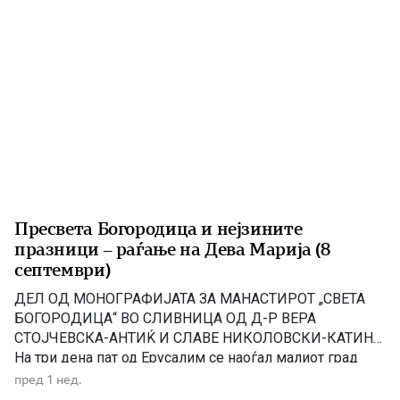
БОГАДО СВЕШТЕНОСЛУЖИТЕЛИТЕ,ДО МОНАШТВОТО
И ДО СИТЕ […]
Пресвета Богородица и нејзините
празници – раѓање на Дева Марија (8
септември)
ДЕЛ ОД МОНОГРАФИЈАТА ЗА МАНАСТИРОТ „СВЕТА
БОГОРОДИЦА“ ВО СЛИВНИЦА ОД Д-Р ВЕРА
СТОЈЧЕВСКА-АНТИЌ И СЛАВЕ НИКОЛОВСКИ-КАТИН
На три дена пат од Ерусалим се наоѓал малиот град
Назарет. Таму живееле праведните Јоаким и Ана,
пред 1 нед.
наречени од Светата Црква „богоотци”. Јоаким