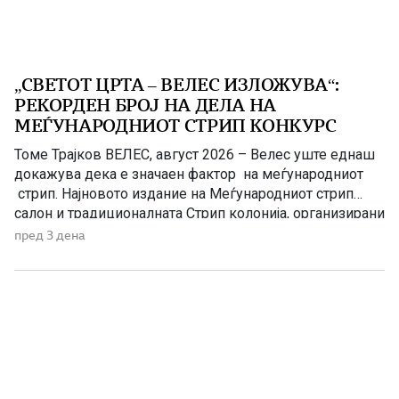
„СВЕТОТ ЦРТА – ВЕЛЕС ИЗЛОЖУВА“:
РЕКОРДЕН БРОЈ НА ДЕЛА НА
МЕЃУНАРОДНИОТ СТРИП КОНКУРС
Томе Трајков ВЕЛЕС, август 2026 – Велес уште еднаш
докажува дека е значаен фактор на меѓународниот
стрип. Најновото издание на Меѓународниот стрип
салон и традиционалната Стрип колонија, организирани
од Стрип центарот на Македонија (СЦМ-Велес),
пред 3 дена
започнува во знак на историски успеси – голем бран
на пријавени дела на меѓународниот конкурс. Притоа,
велешкиот стрип Салон јасно го […]