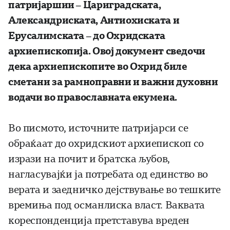
патријаршии – Цариградската,
Александриската, Антиохиската и
Ерусалимската – до Охридската
архиепископија. Овој документ сведочи
дека архиепископите во Охрид биле
сметани за рамноправни и важни духовни
водачи во православната екумена.
Во писмото, источните патријарси се
обраќаат до охридскиот архиепископ со
изрази на почит и братска љубов,
нагласувајќи ја потребата од единство во
верата и заедничко дејствување во тешките
времиња под османлиска власт. Ваквата
кореспонденција претставува вреден