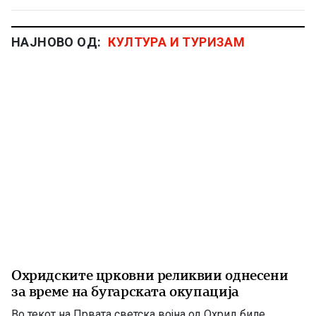
НАЈНОВО ОД:
КУЛТУРА И ТУРИЗАМ
Охридските црковни реликвии однесени
за време на бугарската окупација
Во текот на Првата светска војна од Охрид биле