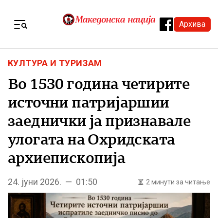
Skip to content
Архива
Menu
КУЛТУРА И ТУРИЗАМ
Во 1530 година четирите
источни патријаршии
заеднички ја признавале
улогата на Охридската
архиепископија
24. јуни 2026. — 01:50
2 минути за читање