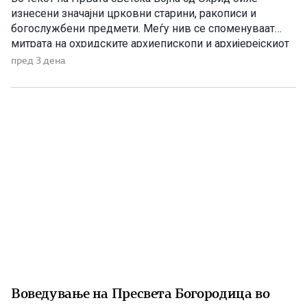
изнесени значајни црковни старини, ракописи и
богослужбени предмети. Меѓу нив се споменуваат
митрата на охридските архиепископи и архијерејскиот
жезол. По Букурешкиот мировен договор од 1913
пред 3 дена
година, Македонија била поделена меѓу соседните
држави, а Вардарскиот дел потпаднал под власта на
Кралството Србија. Само две години подоцна, во […]
Воведување на Пресвета Богородица во