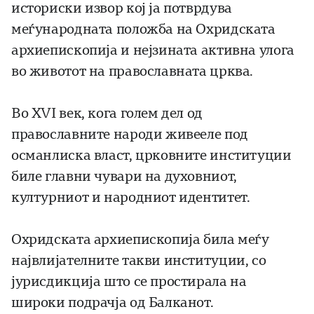
историски извор кој ја потврдува
меѓународната положба на Охридската
архиепископија и нејзината активна улога
во животот на православната црква.
Во XVI век, кога голем дел од
православните народи живееле под
османлиска власт, црковните институции
биле главни чувари на духовниот,
културниот и народниот идентитет.
Охридската архиепископија била меѓу
највлијателните такви институции, со
јурисдикција што се простирала на
широки подрачја од Балканот.