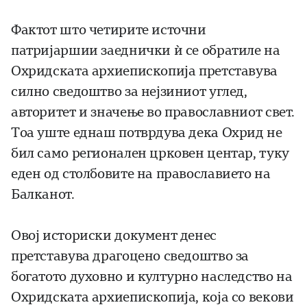
Фактот што четирите источни
патријаршии заеднички ѝ се обратиле на
Охридската архиепископија претставува
силно сведоштво за нејзиниот углед,
авторитет и значење во православниот свет.
Тоа уште еднаш потврдува дека Охрид не
бил само регионален црковен центар, туку
еден од столбовите на православието на
Балканот.
Овој историски документ денес
претставува драгоцено сведоштво за
богатото духовно и културно наследство на
Охридската архиепископија, која со векови