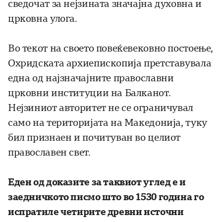
сведочат за нејзината значајна духовна и
црковна улога.
Во текот на своето повеќевековно постоење,
Охридската архиепископија претставувала
една од најзначајните православни
црковни институции на Балканот.
Нејзиниот авторитет не се ограничувал
само на територијата на Македонија, туку
бил признаен и почитуван во целиот
православен свет.
Еден од доказите за таквиот углед е и
заедничкото писмо што во 1530 година го
испратиле четирите древни источни