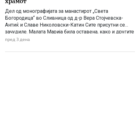
храмот
Дел од монографијата за манастирот „Света
Богородица“ во Сливница од д-р Вера Стојчевска-
Антиќ и Славе Николовски-Катин Сите присутни се
зачудиле. Малата Марија била оставена, како и другите
девици да живее во храмот. Таа се откажала од
пред 3 дена
родителите и му се посветила на Бога. Татко ù Јоаким
починал на 80 години. Ана останала сама и се […]