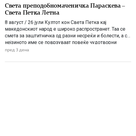
Света преподобномаченичка Параскева –
Света Петка Летна
8 август / 26 јули Култот кон Света Петка кај
македонскиот народ е широко распространет. Таа се
смета за заштитничка од разни несреќи и болести, а со
нејзиното име се поврзуваат повеќе чудотворни
икони и лековити извори, познати како „петочни води“.
пред 3 дена
Во православниот календар се споменуваат три
светителки со името Параскева – Петка, поради што
[…]