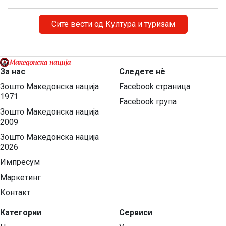
потекнувал од Давидовиот род, а света Ана од родот
на Аарон. Биле многу дарежливи, милосрдни. За […]
Сите вести од Култура и туризам
За нас
Следете нѐ
Зошто Македонска нација
Facebook страница
1971
Facebook група
Зошто Македонска нација
2009
Зошто Македонска нација
2026
Импресум
Маркетинг
Контакт
Категории
Сервиси