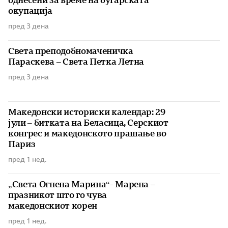
однесени за време на бугарската
окупација
пред 3 дена
Света преподобномаченичка
Параскева – Света Петка Летна
пред 3 дена
Македонски историски календар: 29
јули – битката на Беласица, Серскиот
конгрес и македонското прашање во
Париз
пред 1 нед.
„Света Огнена Марина“- Марена –
празникот што го чува
македонскиот корен
пред 1 нед.