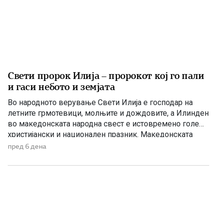
Свети пророк Илија – пророкот кој го пали
и гаси небото и земјата
Во народното верување Свети Илија е господар на
летните грмотевици, молњите и дождовите, а Илинден
во македонската народна свест е истовремено голем
христијански и национален празник. Македонската
православна црква – Охридска архиепископија на 2
пред 6 дена
август, односно на 20 јули според стариот календар, го
празнува Светиот пророк Илија – Илинден. Свети
Илија е еден од најголемите […]