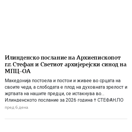
Илинденско послание на Архиепископот
г.г. Стефан и Светиот архијерејски синод на
МПЦ–ОА
Македонија постоела и постои и живее во срцата на
своите чеда, а слободата е плод на духовната зрелост и
жртвата на нашите предци, се истакнува во
Илинденското послание за 2026 година † СТЕФАН,ПО
МИЛОСТА БОЖЈА,АРХИЕПИСКОП ОХРИДСКИ И
пред 6 дена
МАКЕДОНСКИ,ЗАЕДНО СО СВЕТИОТ АРХИЈЕРЕЈСКИ
СИНОД,ПО ПОВОД ИЛИНДЕНСКИТЕ
ПРАЗНУВАЊА,ИСПРАЌА МИР И БЛАГОСЛОВ ОД