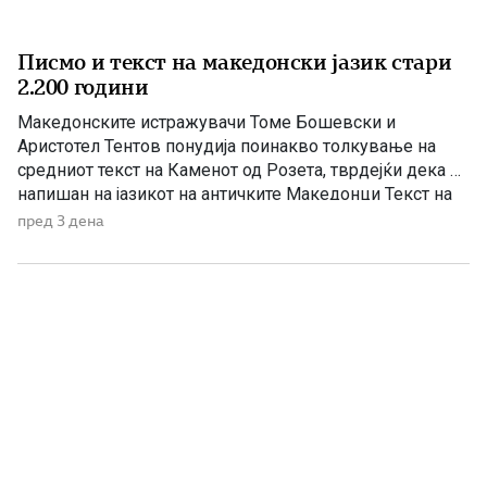
Писмо и текст на македонски јазик стари
2.200 години
Македонските истражувачи Томе Бошевски и
Аристотел Тентов понудија поинакво толкување на
средниот текст на Каменот од Розета, тврдејќи дека е
напишан на јазикот на античките Македонци Текст на
египетски камен во местото Розета е дешифриран
пред 3 дена
како антички македонски напис, тврдат македонските
научници академик Томе Бошевски и проф. Аристотел
Тентов од Електротехничкиот факултет, по
неколкугодишни истражувања. […]