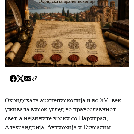
Охридската архиепископија и во XVI век
уживала висок углед во православниот
свет, а нејзините врски со Цариград,
Александрија, Антиохија и Ерусалим