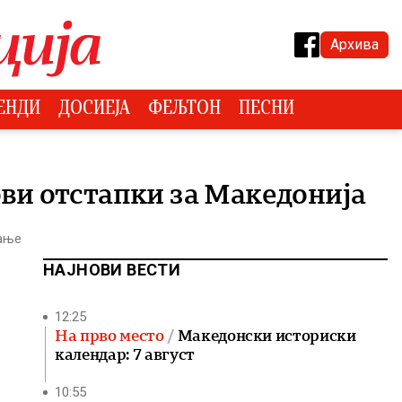
Архива
ЕНДИ
ДОСИЕЈА
ФЕЉТОН
ПЕСНИ
ови отстапки за Македонија
тање
НАЈНОВИ ВЕСТИ
12:25
На прво место
Македонски историски
календар: 7 август
10:55