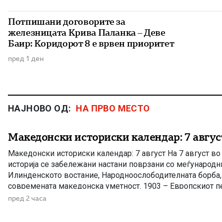
Потпишани договорите за
железницата Крива Паланка – Деве
Баир: Коридорот 8 е врвен приоритет
пред 1 ден
НАЈНОВО ОД:
НА ПРВО МЕСТО
Македонски историски календар: 7 авгус
Македонски историски календар: 7 август На 7 август в
историја се забележани настани поврзани со меѓународн
Илинденското востание, Народноослободителната борба, 
современата македонска уметност. 1903 – Европскиот пе
Илинденското востание На 7 август 1903 година европска
пред 2 часа
добила првите поопширни вести за востанието што неко
избувнало […]