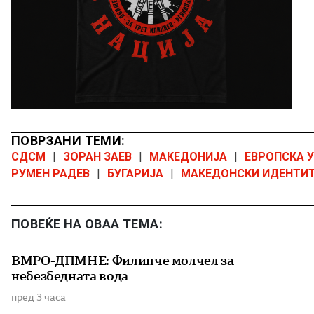
ПОВРЗАНИ ТЕМИ:
СДСМ
|
ЗОРАН ЗАЕВ
|
МАКЕДОНИЈА
|
ЕВРОПСКА 
РУМЕН РАДЕВ
|
БУГАРИЈА
|
МАКЕДОНСКИ ИДЕНТИ
ПОВЕЌЕ НА ОВАА ТЕМА:
ВМРО-ДПМНЕ: Филипче молчел за
небезбедната вода
пред 3 часа