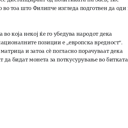
о во тоа што Филипче изгледа подготвен да оди
во која некој ќе го убедува народот дека
националните позиции е „европска вредност“.
матрица и затоа сѐ погласно порачуваат дека
 да бидат монета за поткусурување во битката