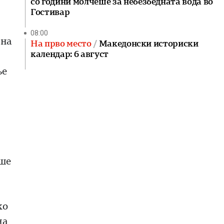
со години молчеше за небезбедната вода во
Гостивар
08:00
 на
На прво место
Македонски историски
календар: 6 август
ње
аше
ко
на