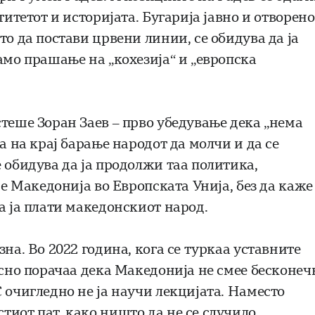
титетот и историјата. Бугарија јавно и отворено
то да постави црвени линии, се обидува да ја
амо прашање на „кохезија“ и „европска
теше Зоран Заев – прво убедување дека „нема
а на крај барање народот да молчи и да се
 обидува да ја продолжи таа политика,
се Македонија во Европската Унија, без да каже
а ја плати македонскиот народ.
на. Во 2022 година, кога се туркаа уставните
асно порачаа дека Македонија не смее бесконеч
 очигледно не ја научи лекцијата. Наместо
иот пат, како ништо да не се случило.