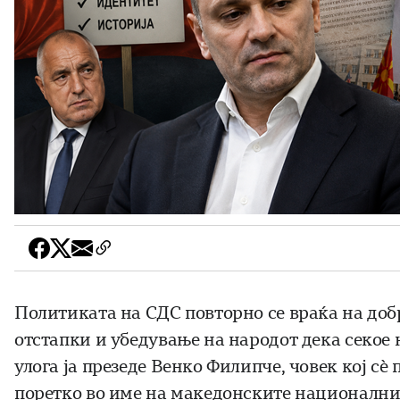
Политиката на СДС повторно се враќа на доб
отстапки и убедување на народот дека секое
улога ја презеде Венко Филипче, човек кој сѐ 
поретко во име на македонските национални