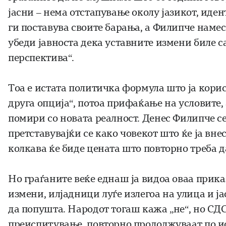
јасни – нема отстапување околу јазикот, иден
ги поставува своите барања, а Филипче намес
убеди јавноста дека уставните измени биле с
перспектива“.
Тоа е истата политичка формула што ја корис
друга опција“, потоа прифаќање на условите, 
помири со новата реалност. Денес Филипче се
претставувајќи се како човекот што ќе ја вне
колкава ќе биде цената што повторно треба д
Но граѓаните веќе еднаш ја видоа оваа приказ
измени, илјадници луѓе излегоа на улица и ј
да попушта. Народот тогаш кажа „не“, но СДС
преиспитување, повторно продолжуваат по ист