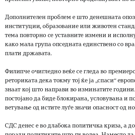
Дополнителен проблем е што денешната опози
институции, образование или животен станда
тема повторно се уставните измени и исполн
како мала група опседната единствено со враќ
плати државата.
Филипче очигледно веќе се гледа во премиерск
реториката дека токму тој ќе ја „спаси“ евр
знаат кој што направи во изминатите години.
постојано да биде блокирана, условувана и п
ветување од истите луѓе значи опасност од н
СДС денес е во длабока политичка криза, а д
поради политиките што ги водеа. Наместо да 