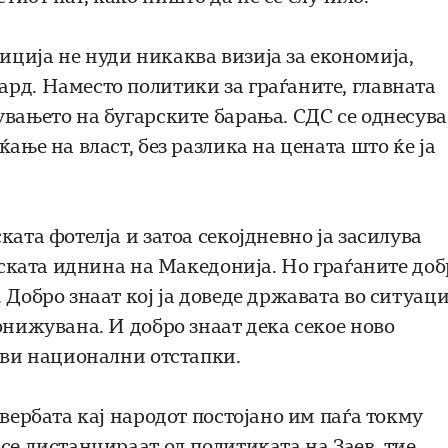
ција не нуди никаква визија за економија,
рд. Наместо политики за граѓаните, главната
увањето на бугарските барања. СДС се однесува
ање на власт, без разлика на цената што ќе ја
ата фотелја и затоа секојдневно ја засилува
опската иднина на Македонија. Но граѓаните доб
 Добро знаат кој ја доведе државата во ситуаци
онижувана. И добро знаат дека секое ново
ови национални отстапки.
овербата кај народот постојано им паѓа токму
се дистанцираат од политиката на Заев, тие