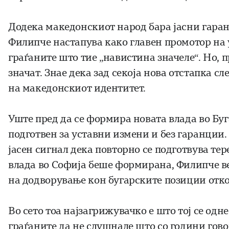
Додека македонскиот народ бара јасни гаранц
Филипче настапува како главен промотор на у
граѓаните што тие „навистина значеле“. Но, 
значат. Знае дека зад секоја нова отстапка с
на македонскиот идентитет.
Уште пред да се формира новата влада во Буг
подготвен за уставни измени и без гаранции.
јасен сигнал дека повторно се подготвува те
влада во Софија беше формирана, Филипче в
на додворување кон бугарските позиции отко
Во сето тоа најзагрижувачко е што тој се од
граѓаните да не слушнале што со години гов