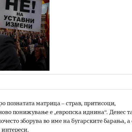
ро познатата матрица – страв, притисоци,
 ново понижување е „европска иднина“. Денес т
почесто зборува во име на бугарските барања, а 
 интереси.