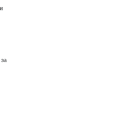
 и
 за