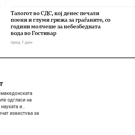
Талогот во СДС, кој денес печали
поени и глуми грижа за граѓаните, со
години молчеше за небезбедната
вода во Гостивар
пред 1 ден
т
о македонската
ите одгласи на
науката и
чат известува за
та јавност ги
лку дена претходно