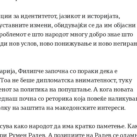
ии за идентитетот, јазикот и историјата,
ставните измени, обидувајќи се да им објасни
проблемот е што народот многу добро знае што
леди нов услов, ново понижување и ново негира
арија, Филипче започна со пораки дека е
 Тоа не беше дипломатска внимателност, туку
ренот за политика на попуштање. А кога новата
еднаш почна со реторика која повеќе наликув
лку на заштита на македонските интереси.
несува како народот да има кратко паметење. Ка
ори Румен Радев. А позициите на Радев се одам