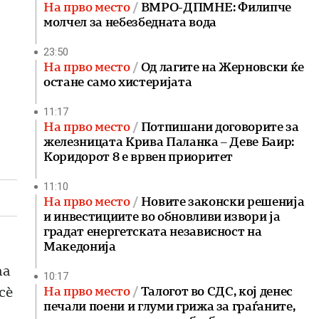
На прво место
ВМРО-ДПМНЕ: Филипче
молчел за небезбедната вода
23:50
На прво место
Од лагите на Жерновски ќе
остане само хистеријата
11:17
На прво место
Потпишани договорите за
железницата Крива Паланка – Деве Баир:
Коридорот 8 е врвен приоритет
11:10
На прво место
Новите законски решенија
и инвестициите во обновливи извори ја
градат енергетската независност на
Македонија
аа
10:17
На прво место
Талогот во СДС, кој денес
сѐ
печали поени и глуми грижа за граѓаните,