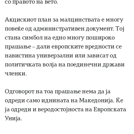
со правото на вето.
Акцискиот план за малцинствата е многу
повеќе од административен документ. Тој
стана симбол на едно многу пошироко
прашање – дали европските вредности се
навистина универзални или зависат од
политичката волја на поединечни држави
членки.
Одговорот на тоа прашање нема да ја
одреди само иднината на Македонија. Ќе
ја одреди и веродостојноста на Европската
Унија.