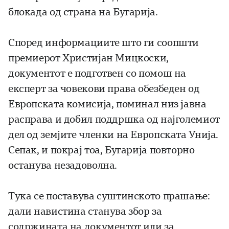
блокада од страна на Бугарија.
Според информациите што ги соопшти
премиерот Христијан Мицкоски,
документот е подготвен со помош на
експерт за човекови права обезбеден од
Европската комисија, поминал низ јавна
расправа и добил поддршка од најголемиот
дел од земјите членки на Европската Унија.
Сепак, и покрај тоа, Бугарија повторно
останува незадоволна.
Тука се поставува суштинското прашање:
дали навистина станува збор за
содржината на документот или за