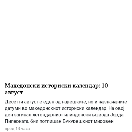
македонскиот народ бил целосно исклучен […]
Македонски историски календар: 10
август
Десетти август е еден од најтешките, но и најзначајните
датуми во македонскиот историски календар. На овој
ден загинал легендарниот илинденски војвода Јордан
Пиперката, бил потпишан Букурешкиот мировен
договор со кој била запечатена поделбата на
пред 13 часа