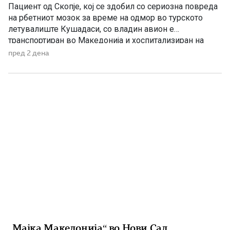
Пациент од Скопје, кој се здобил со сериозна повреда
на рбетниот мозок за време на одмор во турското
летувалиште Кушадаси, со владин авион е
транспортиран во Македонија и хоспитализиран на
Универзитетската клиника за трауматологија,
пред 2 дена
ортопедски болести, анестезија, реанимација и
интензивно лекување (ТОАРИЛУЦ). Информацијата ја
соопшти директорот на Клиниката, д-р Игор
Мерџановски, кој наведе дека пациентот […]
„Мајка Македонија“ во Нови Сад