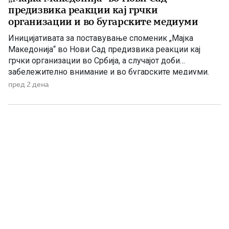
предизвика реакции кај грчки
организации и во бугарските медиуми
Иницијативата за поставување споменик „Мајка
Македонија“ во Нови Сад предизвика реакции кај
грчки организации во Србија, а случајот доби
забележително внимание и во бугарските медиуми.
Македонскиот национален совет нагласува дека
пред 2 дена
споменикот нема политичка или територијална порака,
туку треба да биде траен симбол на македонскиот
народ, неговото историско паметење и културен
идентитет. Националниот совет на македонското […]