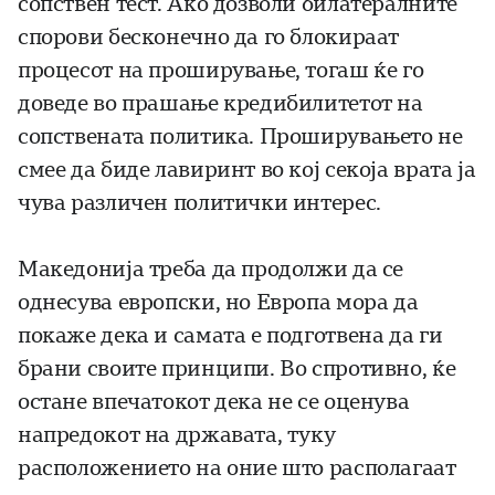
сопствен тест. Ако дозволи билатералните
спорови бесконечно да го блокираат
процесот на проширување, тогаш ќе го
доведе во прашање кредибилитетот на
сопствената политика. Проширувањето не
смее да биде лавиринт во кој секоја врата ја
чува различен политички интерес.
Македонија треба да продолжи да се
однесува европски, но Европа мора да
покаже дека и самата е подготвена да ги
брани своите принципи. Во спротивно, ќе
остане впечатокот дека не се оценува
напредокот на државата, туку
расположението на оние што располагаат