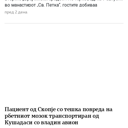
во манастирот „Св. Петка“, гостите добиваа
манастирско гравче, а на 08 август ја прославија
пред 2 дена
селската слава Св Петка, на која гостите ги
забавуваше групата „Фонтара“ […]
Пациент од Скопје со тешка повреда на
рбетниот мозок транспортиран од
Кушадаси со владин авион