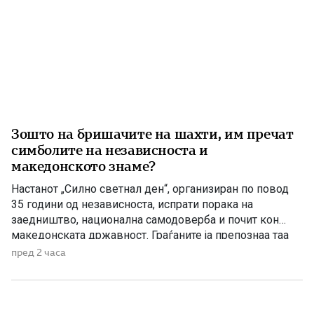
Зошто на бришачите на шахти, им пречат
симболите на независноста и
македонското знаме?
Настанот „Силно светнал ден“, организиран по повод
35 години од независноста, испрати порака на
заедништво, национална самодоверба и почит кон
македонската државност. Граѓаните ја препознаа таа
порака, додека Венко Филипче и неколкумината околу
пред 2 часа
него повторно се обидуваат да оцрнат проект што ги
истакнува македонската историја и национална
самобитност. Тоа веќе не изненадува. Станува збор за
[…]