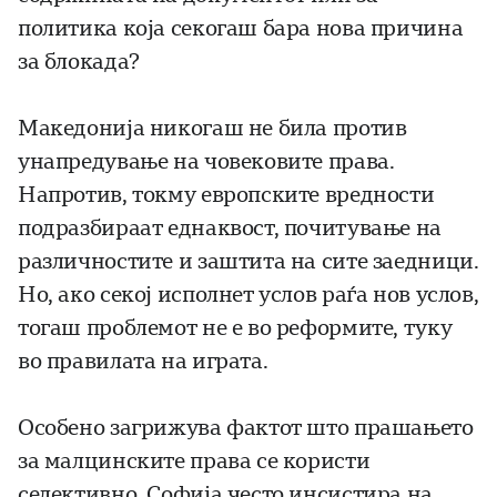
политика која секогаш бара нова причина
за блокада?
Македонија никогаш не била против
унапредување на човековите права.
Напротив, токму европските вредности
подразбираат еднаквост, почитување на
различностите и заштита на сите заедници.
Но, ако секој исполнет услов раѓа нов услов,
тогаш проблемот не е во реформите, туку
во правилата на играта.
Особено загрижува фактот што прашањето
за малцинските права се користи
селективно. Софија често инсистира на