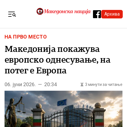
Skip to content
Архива
Menu
НА ПРВО МЕСТО
Македонија покажува
европско однесување, на
потег е Европа
06. јуни 2026. — 20:34
3 минути за читање