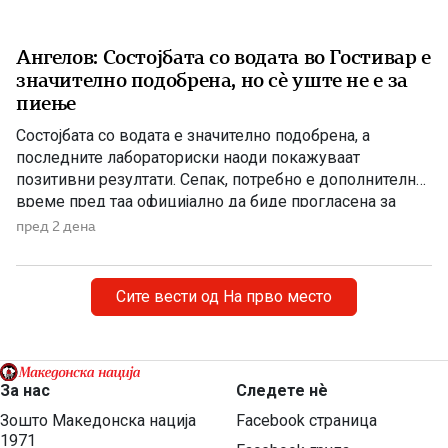
Ангелов: Состојбата со водата во Гостивар е
значително подобрена, но сè уште не е за
пиење
Состојбата со водата е значително подобрена, а
последните лабораториски наоди покажуваат
позитивни резултати. Сепак, потребно е дополнително
време пред таа официјално да биде прогласена за
исправна за пиење, изјави директорот на Дирекцијата
пред 2 дена
за заштита и спасување, Стојанче Ангелов. Тој посочи
дека конечната одлука ќе ја донесе Агенцијата за
храна и ветеринарство, откако надлежните
Сите вести од На прво место
испитувања ќе […]
За нас
Следете нѐ
Зошто Македонска нација
Facebook страница
1971