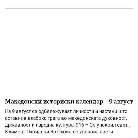
Македонија, а во 1946 година биле донесени одлуки за
признавање на македонскиот народ и за културна
автономија во Пиринскиот дел на […]
Македонски историски календар – 9 август
На 9 август се одбележуваат личности и настани што
оставиле длабока трага во македонската духовност,
државност и народна култура. 916 – Се упокоил свети
Климент Охридски Во Охрид се упокоил свети