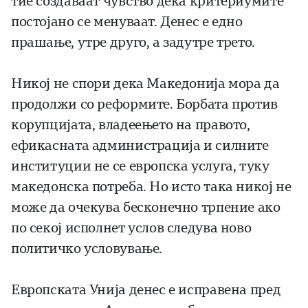
тие создаваат чувство дека критериумите
постојано се менуваат. Денес е едно
прашање, утре друго, а задутре трето.
Никој не спори дека Македонија мора да
продолжи со реформите. Борбата против
корупцијата, владеењето на правото,
ефикасната администрација и силните
институции не се европска услуга, туку
македонска потреба. Но исто така никој не
може да очекува бесконечно трпение ако
по секој исполнет услов следува ново
политичко условување.
Европската Унија денес е исправена пред