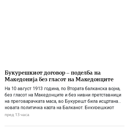
Букурешкиот договор – поделба на
Македонија без гласот на Македонците
На 10 август 1913 година, по Втората балканска војна,
без гласот на Македонците и без нивни претставници
на преговарачката маса, во Букурешт била исцртана
новата политичка карта на Балканот. Букурешкиот
договор претставува еден од најтешките настани во
пред 13 часа
поновата македонска историја. Со него Македонија
била поделена меѓу соседните балкански држави, а