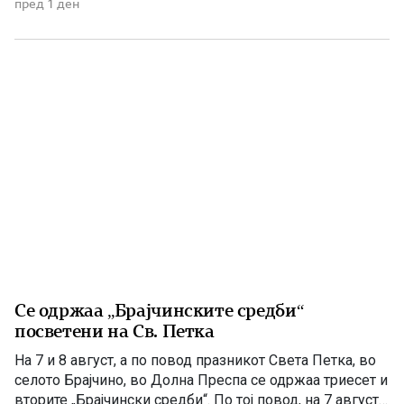
Климент Охридски, еден од најзначајните ученици на
пред 1 ден
светите Кирил и Методиј, основоположник на
Охридската книжевна школа и патрон на
Македонската православна црква. Како просветител,
[…]
Се одржаа „Брајчинските средби“
посветени на Св. Петка
На 7 и 8 август, а по повод празникот Света Петка, во
селото Брајчино, во Долна Преспа се одржаа триесет и
вторите „Брајчински средби“. По тој повод, на 7 август,