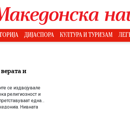
ТОРИЈА
ДИЈАСПОРА
КУЛТУРА И ТУРИЗАМ
ЛЕГ
 верата и
ите се издвојувале
ока религиозност и
претставуваат една
кедонија. Нивната
 живот оставиле
ство. […]