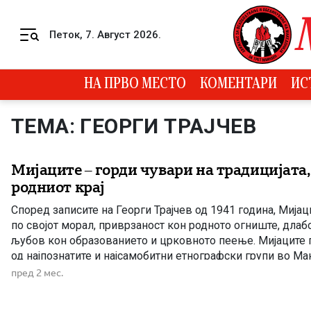
Skip to content
Петок, 7. Август 2026.
Menu
НА ПРВО МЕСТО
КОМЕНТАРИ
ИС
ТЕМА: ГЕОРГИ ТРАЈЧЕВ
Мијаците – горди чувари на традицијата,
родниот крај
Според записите на Георги Трајчев од 1941 година, Мијац
по својот морал, приврзаност кон родното огниште, длаб
љубов кон образованието и црковното пеење. Мијаците 
од најпознатите и најсамобитни етнографски групи во Ма
култура, традиција, архитектура, занаетчиство и духовен
пред 2 мес.
длабока трага во македонската историја и народно наслед