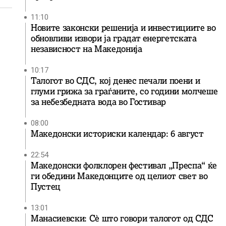
11:10
Новите законски решенија и инвестициите во
обновливи извори ја градат енергетската
независност на Македонија
10:17
Талогот во СДС, кој денес печали поени и
глуми грижа за граѓаните, со години молчеше
за небезбедната вода во Гостивар
08:00
Македонски историски календар: 6 август
22:54
Македонски фолклорен фестивал „Преспа“ ќе
ги обедини Македонците од целиот свет во
Пустец
13:01
Манасиевски: Сè што говори талогот од СДС