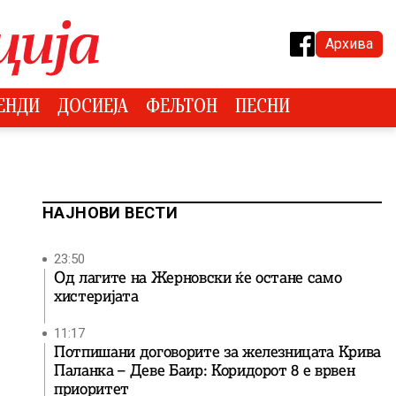
Архива
ЕНДИ
ДОСИЕЈА
ФЕЉТОН
ПЕСНИ
НАЈНОВИ ВЕСТИ
23:50
Од лагите на Жерновски ќе остане само
хистеријата
11:17
Потпишани договорите за железницата Крива
Паланка – Деве Баир: Коридорот 8 е врвен
приоритет