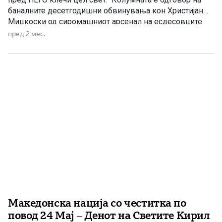
баналните десетгодишни обвинувања кон Христијан
Мицкоски од сиромашниот арсенал на есдесовците
полн со глупости, но и јасна содржина и чисти пораки
пред 2 мес.
за оние коишто разбираат. Сигурно некој ќе се
запраша: Каква врска има словото на Светите браќа
Кирил […]
Македонска нација со честитка по
повод 24 Мај – Денот на Светите Кирил