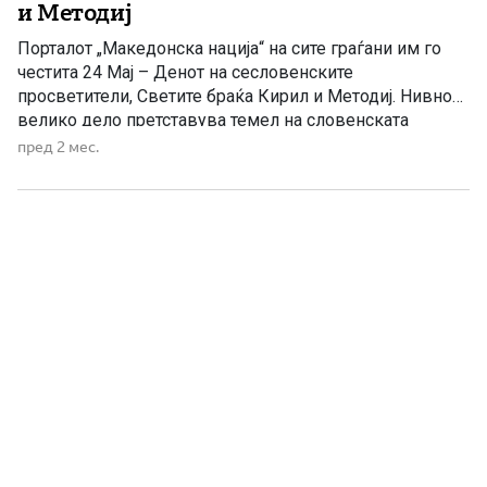
и Методиј
Порталот „Македонска нација“ на сите граѓани им го
честита 24 Мај – Денот на сесловенските
просветители, Светите браќа Кирил и Методиј. Нивното
велико дело претставува темел на словенската
писменост, духовност и култура. Со создавањето на
пред 2 мес.
глаголицата тие го отворија патот кон образованието,
писменоста и зачувувањето на јазикот и идентитетот
на словенските народи. Светите Кирил и […]