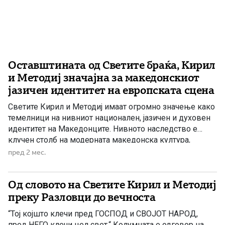
Оставштината од Светите браќа, Кирил
и Методиј значајна за македонскиот
јазичен идентитет на европската сцена
Светите Кирил и Методиј имаат огромно значење како
темелници на нивниот национален, јазичен и духовен
идентитет на Македонците. Нивното наследство е
клучен столб на модерната македонска култура,
директно поврзувајќи го наследството на нацијата со
пред 2 мес.
раѓањето на словенската писменост. Светите браќа
Кирил и Методиј, оставија наследство за нас
Од словото на Светите Кирил и Методиј
Македонците кое обезбедува историски континуитет и
служи како […]
преку Разловци до вечноста
“Тој којшто клечи пред ГОСПОД и СВОЈОТ НАРОД,
пред НЕГО клечи цел свет.“ Колумната е одговор на