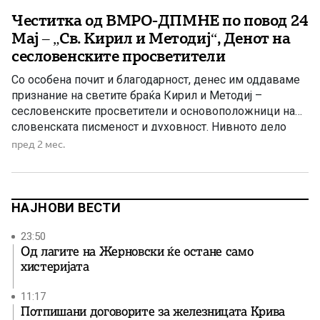
Честитка од ВМРО-ДПМНЕ по повод 24
Мај – „Св. Кирил и Методиј“, Денот на
сесловенските просветители
Со особена почит и благодарност, денес им оддаваме
признание на светите браќа Кирил и Методиј –
сесловенските просветители и основоположници на
словенската писменост и духовност. Нивното дело
претставува еден од најзначајните темели на
пред 2 мес.
словенската цивилизација, култура и образование. Со
создавањето на првата словенска азбука –
глаголицата, Светите браќа Кирил и Методиј
овозможија ширење на Божјото […]
НАЈНОВИ ВЕСТИ
23:50
Од лагите на Жерновски ќе остане само
хистеријата
11:17
Потпишани договорите за железницата Крива