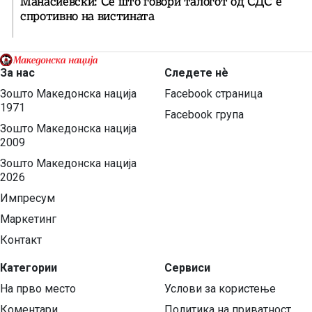
Манасиевски: Сè што говори талогот од СДС е
спротивно на вистината
За нас
Следете нѐ
Зошто Македонска нација
Facebook страница
1971
Facebook група
Зошто Македонска нација
2009
Зошто Македонска нација
2026
Импресум
Маркетинг
Контакт
Категории
Сервиси
На прво место
Услови за користење
Коментари
Политика на приватност