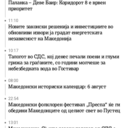
Паланка – Деве Баир: Коридорот 8 е врвен
приоритет
11:10
Новите законски решенија и инвестициите во
обновливи извори ја градат енергетската
независност на Македонија
10:17
Талогот во СДС, кој денес печали поени и глуми
грижа за граѓаните, со години молчеше за
небезбедната вода во Гостивар
08:00
Македонски историски календар: 6 август
22:54
Македонски фолклорен фестивал „Преспа“ ќе ги
обедини Македонците од целиот свет во Пустец
13:01