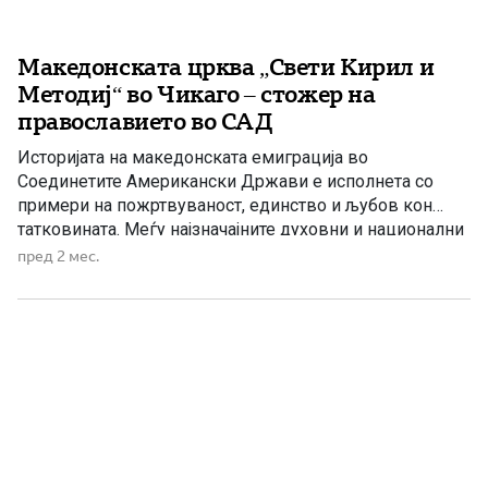
Македонската црква „Свети Кирил и
Методиј“ во Чикаго – стожер на
православието во САД
Историјата на македонската емиграција во
Соединетите Американски Држави е исполнета со
примери на пожртвуваност, единство и љубов кон
татковината. Меѓу најзначајните духовни и национални
симболи на Македонците во Америка се
пред 2 мес.
македонските православни храмови, кои со децении
претставуваат места каде што се чуваат верата,
јазикот, културата и традициите на македонскиот
народ. Еден од најпознатите такви храмови […]