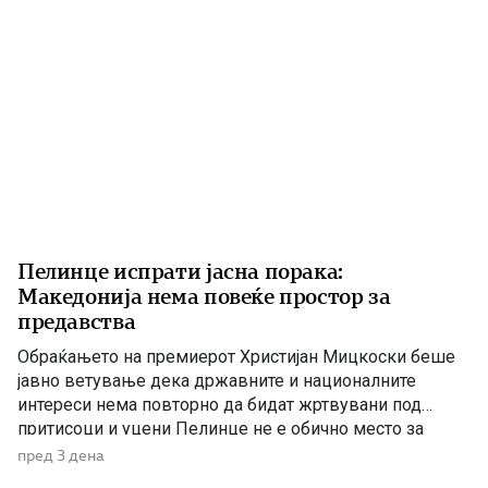
Пелинце испрати јасна порака:
Македонија нема повеќе простор за
предавства
Обраќањето на премиерот Христијан Мицкоски беше
јавно ветување дека државните и националните
интереси нема повторно да бидат жртвувани под
притисоци и уцени Пелинце не е обично место за
политички говори. Таму секој збор има поголема
пред 3 дена
тежина, затоа што сè потсетува на борбата и