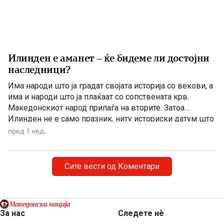
Илинден е аманет – ќе бидеме ли достојни
наследници?
Има народи што ја градат својата историја со векови, а
има и народи што ја плаќаат со сопствената крв.
Македонскиот народ припаѓа на вторите. Затоа
Илинден не е само празник, ниту историски датум што
еднаш годишно го одбележуваме со говори, венци и
пред 1 нед.
свечености. Илинден е совеста на Македонија. Ден
кога мора да си го поставиме […]
Сите вести од Коментари
За нас
Следете нѐ