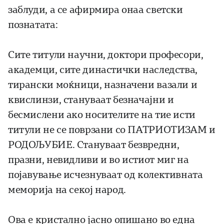
заблуди, а се афирмира онаа светски
познатата:
Сите титули научни, доктори професори,
академци, сите династички наследства,
тирански моќници, назначени вазали и
квислинзи, стануваат безначајни и
бесмислени ако носителите на тие исти
титули не се поврзани со ПАТРИОТИЗАМ и
РОДОЉУБИЕ. Стануваат безвредни,
празни, невидливи и во истиот миг на
појавување исчезнуваат од колективната
меморија на секој народ.
Ова е кристално јасно опишано во една