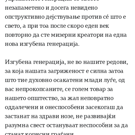
незапаметено и досега невидено
опструктивно дејствување против сé што е
свето, а при тоа после скоро еден век
повторно да сте мизерни креатори на една
нова изгубена генерација.
Изгубена генерација, не во нашите редови,
за која нашата загриженост е силна затоа
што тие духовно осакатени млади луѓе, од
вас непрокопсаните, се голем товар за
нашето општество, за жал неповратно
оддалечени и онеспособени засекогаш да
застанат на здрави нозе, не развивајќи
разумна свест остануваат неспособни за да
станат корисни граѓани.