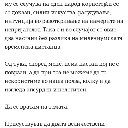
му се случува на еден народ користејќи се
со докази, силни искуства, расудување,
интуиција во разоткривање на намерите на
непријателот. Така е и во случајот со овие
два настани без разлика на милениумската
временска дистанца.
Од тука, според мене, нема настан кој не е
поврзан, а да при тоа не можеме да го
искористиме во наша полза, колку и да
изгледа апсурден и нелогичен.
Да се вратам на темата.
Присуствував да двата величествени