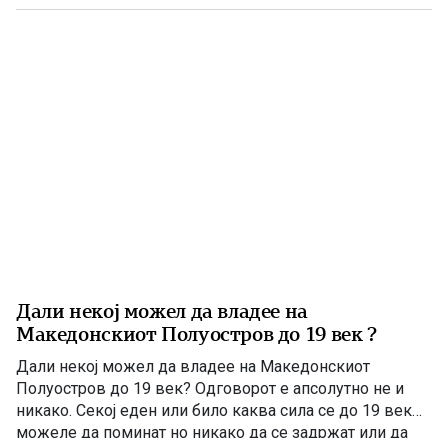
државотворната мисла на македонскиот народ. Затоа
изјавата на премиерот Христијан Мицкоски дека […]
Дали некој можел да владее на
Македонскиот Полуостров до 19 век ?
Дали некој можел да владее на Македонскиот
Полуостров до 19 век? Одговорот е апсолутно не и
никако. Секој еден или било каква сила се до 19 век
можеле да поминат но никако да се задржат или да