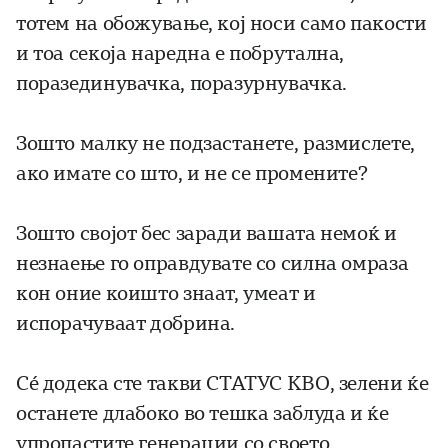
тотем на обожување, кој носи само пакости
и тоа секоја наредна е побрутална,
поразединувачка, поразурнувачка.
Зошто малку не подзастанете, размислете,
ако имате со што, и не се промените?
Зошто својот бес заради вашата немоќ и
незнаење го оправдувате со силна омраза
кон оние коишто знаат, умеат и
испорачуваат добрина.
Сé додека сте такви СТАТУС КВО, зелени ќе
останете длабоко во тешка заблуда и ќе
упропастите генерации со своето