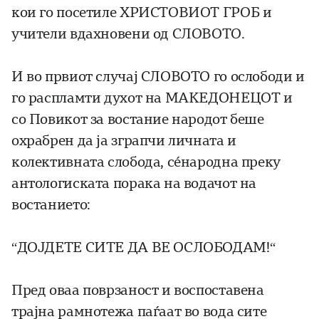
кои го посетиле ХРИСТОВИОТ ГРОБ и
учители вдахновени од СЛОВОТО.
И во првиот случај СЛОВОТО го ослободи и
го распламти духот на МАКЕДОНЕЦОТ и
со Повикот за востание народот беше
охрабрен да ја зграпчи личната и
колективната слобода, сéнародна преку
антологиската порака на водачот на
востанието:
“ДОЈДЕТЕ СИТЕ ДА ВЕ ОСЛОБОДАМ!“
Пред оваа поврзаност и воспоставена
трајна рамнотежа паѓаат во вода сите