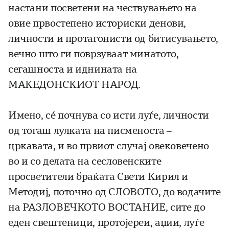
настани посветени на чествувањето на
овие првостепено историски денови,
личности и протагонисти од битисувањето,
вечно што ги поврзуваат минатото,
сегашноста и иднината на
МАКЕДОНСКИОТ НАРОД.
Имено, сé почнува со исти луѓе, личности
од тогаш лулката на писменоста –
цркавата, и во првиот случај овековечено
во и со делата на сесловенските
просветители браќата Свети Кирил и
Методиј, поточно од СЛОВОТО, до водачите
на РАЗЛОВЕЧКОТО ВОСТАНИЕ, сите до
еден свештеници, протојереи, аџии, луѓе