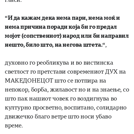
“И да кажам дека нема пари, нема моќ и
нема причина поради која би го предал
мојот (сопствениот) народ или би направил
нешто, било што, на негова штета.“
,
духовно го реобликува и во вистинска
светлост го претстави современиот ДУХ на
МАКЕДОНЕЦОТ што се потпира на
непокор, борба, жилавост но и на знаење, со
што пак нашиот човек го воздигнува во
културно просветно, воспитано, солидарно
движечко благо ветре што носи убаво
време.