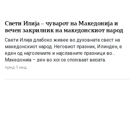
Свети Илија – чуварот на Македонија и
вечен закрилник на македонскиот народ
Свети Илија длабоко живее во духовната свест на
македонскиот народ. Неговиот празник, Илинден, е
еден од најголемите и најславните празници во
Македонија – ден во кој се спојуваат верата,
историјата, борбата за слобода и љубовта кон
пред 1 нед.
татковината. Македонците од памтивек го почитуваат
Свети Илија како силен заштитник и небесен чувар. Во
народното верување тој господари […]