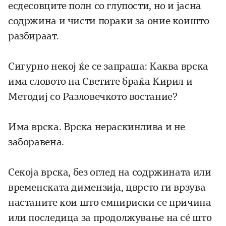
есдесовците полн со глупости, но и јасна
содржина и чисти пораки за оние коишто
разбираат.
Сигурно некој ќе се запраша: Каква врска
има словото на Светите браќа Кирил и
Методиј со Разловечкото востание?
Има врска. Врска нераскинлива и не
заборавена.
Секоја врска, без оглед на содржината или
временската димензија, цврсто ги врзува
настаните кои што емпириски се причина
или последица за продолжување на сé што