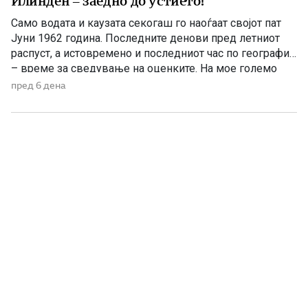
Илинден – заедно до устието!
Само водата и каузата секогаш го наоѓаат својот пат
Јуни 1962 година. Последните денови пред летниот
распуст, а истовремено и последниот час по географија
– време за сведување на оценките. На мое големо
изненадување, учителката ме крена мене и ми
пред 6 дена
постави прашање со кое, како што рече, требаше да ги
расчисти дилемите околу мојата конечна […]