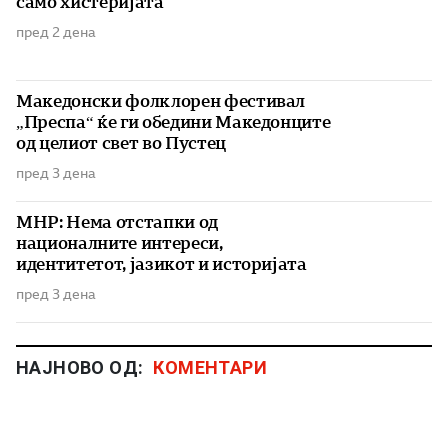
само хистеријата
пред 2 дена
Македонски фолклорен фестивал
„Преспа“ ќе ги обедини Македонците
од целиот свет во Пустец
пред 3 дена
МНР: Нема отстапки од
националните интереси,
идентитетот, јазикот и историјата
пред 3 дена
НАЈНОВО ОД:
КОМЕНТАРИ