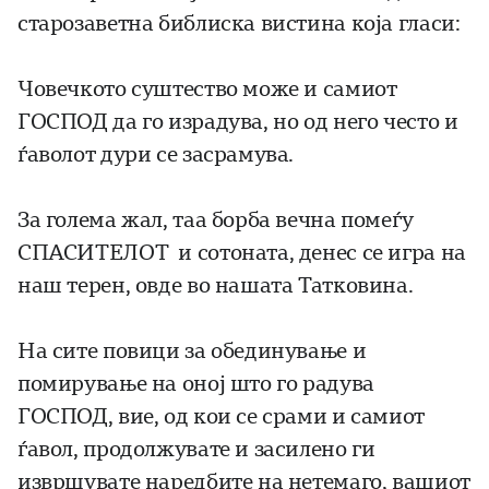
старозаветна библиска вистина која гласи:
Човечкото суштество може и самиот
ГОСПОД да го израдува, но од него често и
ѓаволот дури се засрамува.
За голема жал, таа борба вечна помеѓу
СПАСИТЕЛОТ и сотоната, денес се игра на
наш терен, овде во нашата Татковина.
На сите повици за обединување и
помирување на оној што го радува
ГОСПОД, вие, од кои се срами и самиот
ѓавол, продолжувате и засилено ги
извршувате наредбите на нетемаго, вашиот