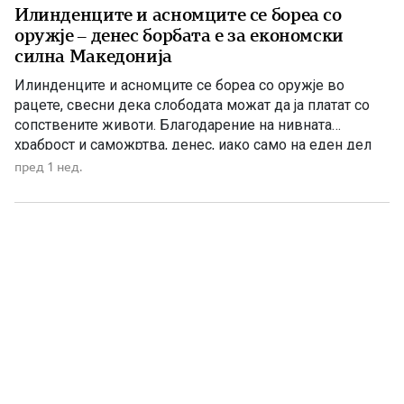
Илинденците и асномците се бореа со
оружје – денес борбата е за економски
силна Македонија
Илинденците и асномците се бореа со оружје во
рацете, свесни дека слободата можат да ја платат со
сопствените животи. Благодарение на нивната
храброст и саможртва, денес, иако само на еден дел
од Македонија, имаме сопствена држава, свој
пред 1 нед.
македонски јазик и можност слободно да го славиме
македонското име. Нивниот аманет не е само да се
поклонуваме […]