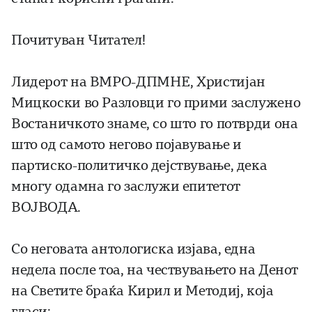
Почитуван Читател!
Лидерот на ВМРО-ДПМНЕ, Христијан
Мицкоски во Разловци го прими заслужено
Востаничкото знаме, со што го потврди она
што од самото негово појавување и
партиско-политичко дејствување, дека
многу одамна го заслужи епитетот
ВОЈВОДА.
Со неговата антологиска изјава, една
недела после тоа, на чествувањето на Денот
на Светите браќа Кирил и Методиј, која
гласи: