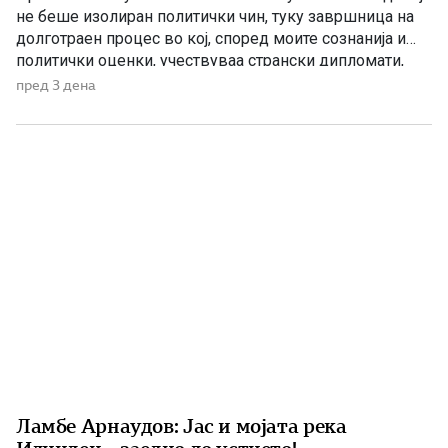
не беше изолиран политички чин, туку завршница на
долготраен процес во кој, според моите сознанија и
политички оценки, учествуваа странски дипломати,
домашни политичари и регионални центри на влијание.
пред 3 дена
Сметам дека значајна улога во тој процес имаше
американскиот дипломат Филип Рикер, кој долги
години беше непосредно вклучен во американската
[…]
Ламбе Арнаудов: Јас и мојата река