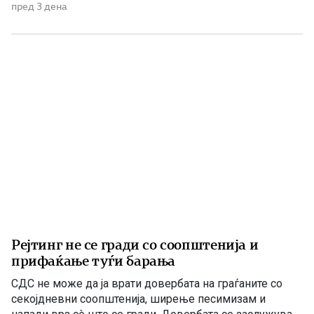
управуваат поради неколку причини – планинската
пред 3 дена
конфигурација, предолги и изморувачки патувања,
климата и непознавање на населени места се […]
Рејтинг не се гради со соопштенија и
прифаќање туѓи барања
СДС не може да ја врати довербата на граѓаните со
секојдневни соопштенија, ширење песимизам и