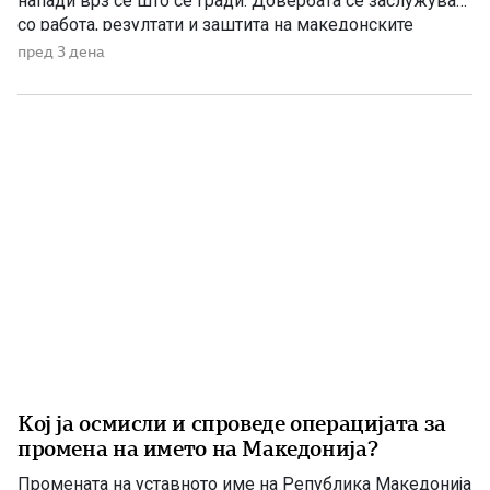
напади врз сè што се гради. Довербата се заслужува
со работа, резултати и заштита на македонските
национални и државни интереси. По седумгодишното
пред 3 дена
владеење со ДУИ, СДС денес се обидува да создаде
впечаток дека е сериозна опозиција. Но, граѓаните
добро паметат […]
Кој ја осмисли и спроведе операцијата за
промена на името на Македонија?
Промената на уставното име на Република Македонија