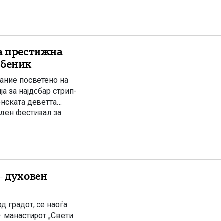
за престижна
ибеник
сание посветено на
а за најдобар стрип-
нската деветта
оден фестивал за
јули се одржува на
– духовен
д градот, се наоѓа
– манастирот „Свети