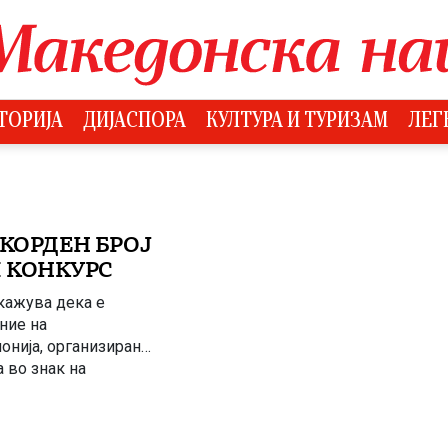
ТОРИЈА
ДИЈАСПОРА
КУЛТУРА И ТУРИЗАМ
ЛЕГ
ЕКОРДЕН БРОЈ
 КОНКУРС
кажува дека е
ние на
онија, организирани
 во знак на
ународниот конкурс.