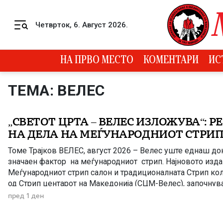
Skip to content
Четврток, 6. Август 2026.
Menu
НА ПРВО МЕСТО
КОМЕНТАРИ
ИС
ТЕМА: ВЕЛЕС
„СВЕТОТ ЦРТА – ВЕЛЕС ИЗЛОЖУВА“: Р
НА ДЕЛА НА МЕЃУНАРОДНИОТ СТРИП
Томе Трајков ВЕЛЕС, август 2026 – Велес уште еднаш до
значаен фактор на меѓународниот стрип. Најновото изда
Меѓународниот стрип салон и традиционалната Стрип кол
од Стрип центарот на Македонија (СЦМ-Велес), започнува
историски успеси – голем бран на пријавени дела на меѓ
пред 1 ден
Притоа, велешкиот стрип Салон јасно го […]