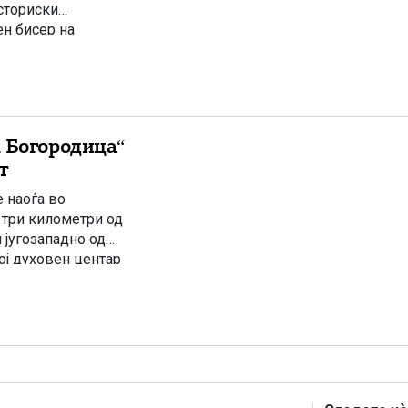
сториски
ен бисер на
а патеписци,
а Богородица“
т
 наоѓа во
 три километри од
 југозападно од
ој духовен центар
от. Иако за неговото