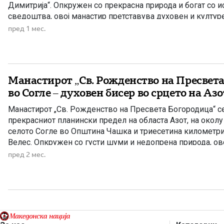
Димитрија“. Опкружен со прекрасна природа и богат со и
сведоштва, овој манастир претставува духовен и култур
Македонија. Според историските извори и сведоштвата н
пред 1 мес.
историчари и археолози, храмот […]
Манастирот „Св. Рожденство на Пресвет
во Согле – духовен бисер во срцето на Азо
Манастирот „Св. Рожденство на Пресвета Богородица“ се
прекрасниот планински предел на областа Азот, на околу
селото Согле во Општина Чашка и триесетина километри
Велес. Опкружен со густи шуми и недопрена природа, ов
претставува едно од најзначајните светилишта во регион
пред 2 мес.
минато се зачувани малку […]