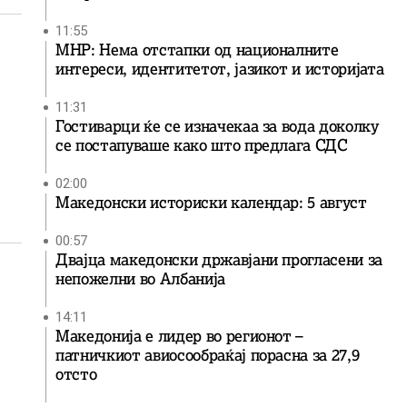
11:55
МНР: Нема отстапки од националните
интереси, идентитетот, јазикот и историјата
11:31
Гостиварци ќе се изначекаа за вода доколку
се постапуваше како што предлага СДС
02:00
Македонски историски календар: 5 август
00:57
Двајца македонски државјани прогласени за
непожелни во Албанија
14:11
Македонија е лидер во регионот –
патничкиот авиосообраќај порасна за 27,9
отсто