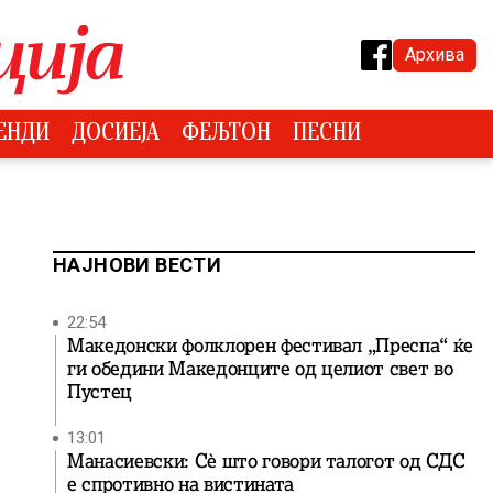
Архива
ЕНДИ
ДОСИЕЈА
ФЕЉТОН
ПЕСНИ
НАЈНОВИ ВЕСТИ
22:54
Македонски фолклорен фестивал „Преспа“ ќе
ги обедини Македонците од целиот свет во
Пустец
13:01
Манасиевски: Сè што говори талогот од СДС
е спротивно на вистината