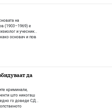
сновата на
ов (1903–1969) е
тизиолог и учесник
како основач и прв
ла, институција која
обидуваат да
ите криминали,
оекти што никогаш
гледно го доведе СДС
сопственото
омнителни тендери,