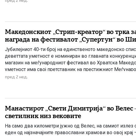
пред 2 нед.
[…]
Македонскиот „Стрип-креатор“ во трка 
награда на фестивалот „Супертун“ во Ш
Јубилејниот 40-ти број на единственото македонско спи
деветтата уметност е номиниран во главната конкуренциј
магазин на меѓународниот фестивал во Хрватска Македо
уметност има свој претставник на престижниот Меѓунар
анимација и стрип „Супертун“ (Supertoon), кој од 20 до 24 
пред 2 нед.
повеќе локации во Шибеник, Хрватска. Списанието […]
Манастирот „Свети Димитрија“ во Велес 
светилник низ вековите
На само два километри јужно од Велес, на самиот излез о
еден од најзначајните православни храмови во овој крај 