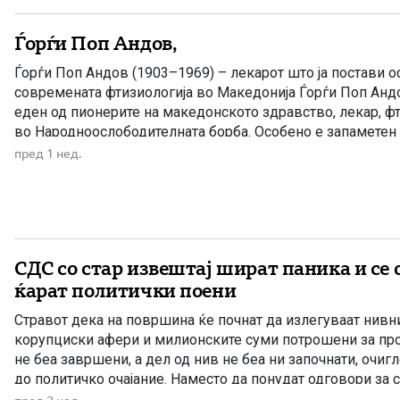
Ѓорѓи Поп Андов,
Ѓорѓи Поп Андов (1903–1969) – лекарот што ја постави о
современата фтизиологија во Македонија Ѓорѓи Поп Анд
еден од пионерите на македонското здравство, лекар, ф
во Народноослободителната борба. Особено е запаметен 
управник на Специјалната болница за туберкулоза во Бито
пред 1 нед.
одиграла клучна улога во борбата […]
СДС со стар извештај шират паника и се 
ќарат политички поени
Стравот дека на површина ќе почнат да излегуваат нивн
корупциски афери и милионските суми потрошени за пр
не беа завршени, а дел од нив не беа ни започнати, очи
до политичко очајание. Наместо да понудат одговори за 
владеење и за парите на граѓаните што исчезнуваа во с