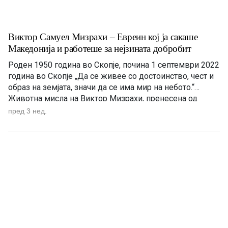
Виктор Самуел Мизрахи – Евреин кој ја сакаше
Македонија и работеше за нејзината добробит
Роден 1950 година во Скопје, почина 1 септември 2022
година во Скопје „Да се живее со достоинство, чест и
образ на земјата, значи да се има мир на небото.“
Животна мисла на Виктор Мизрахи, пренесена од
неговата ќерка Рашела по неговата смрт. Постојат
пред 3 нед.
луѓе што не ја докажуваат љубовта кон татковината
само со зборови, туку […]