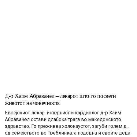
Д-р Хаим Абраванел – лекарот што го посвети
животот на човечноста
Еврејскиот лекар, интернист и кардиолог д-р Хаим
Абраванел остави длабока трага во македонското
здравство. Го преживеа холокаустот, загуби голем дел
од семејството во Треблинка, а подоцна и своите деца