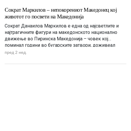
Сократ Маркилов – непокорениот Македонец кој
животот го посвети на Македонија
Сократ Данаилов Маркилов е една од најсветлите и
најтрагичните фигури на македонското национално
движење во Пиринска Македонија – човек кој
поминал години во бугарските затвори, доживеал
тешка семејна трагедија, но никогаш не се откажал од
пред 2 нед.
македонското име, идентитет и кауза. Роден е на 12
април 1921 година во селото Бутково, Валовишко,
познато и како Демирхисарско, […]