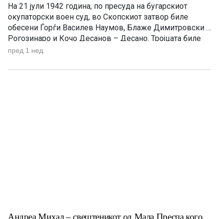
На 21 јули 1942 година, по пресуда на бугарскиот
окупаторски воен суд, во Скопскиот затвор биле
обесени Ѓорѓи Василев Наумов, Блаже Димитровски –
Рогозинаро и Кочо Десанов – Десано. Тројцата биле
истакнати учесници во македонското
пред 1 нед.
националноослободително движење и организатори
на антифашистичкиот отпор во Битолско. На 21 јули
1942 година во Скопскиот затвор биле извршени
смртните […]
Андреа Михал – свештеникот од Мала Преспа кого