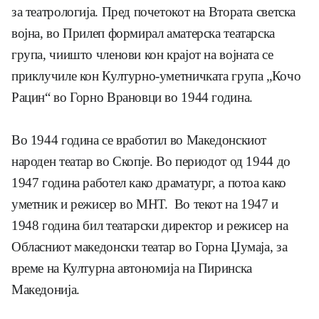
за театрологија. Пред почетокот на Втората светска
војна, во Прилеп формирал аматерска театарска
група, чиишто членови кон крајот на војната се
приклучиле кон Културно-уметничката група „Кочо
Рацин“ во Горно Врановци во 1944 година.
Во 1944 година се вработил во Македонскиот
народен театар во Скопјe. Во периодот од 1944 до
1947 година работел како драматург, а потоа како
уметник и режисер во МНТ. Во текот на 1947 и
1948 година бил театарски директор и режисер на
Обласниот македонски театар во Горна Џумаја, за
време на Културна автономија на Пиринска
Македонија.