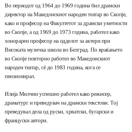
Во периодот од 1964 до 1969 година бил драмски
директор на Македонскиот народен театар во Скопјe,
како и професор на Факултетот за драмски уметности
во Скопје, а од 1969 до 1973 година, работел како
хонорарен професор на одделот за актери при
Високата музичка школа во Белград. По враќањето
во Скопје повторно работел во Македонскиот
народен театар, сè до 1983 година, кога се
пензионирал.
Илија Милчин успешно работел како режисер,
драматург и преведувач на драмски текстови. Тој
преведувал дела од руски, хрватски, бугарски и
француски автори.