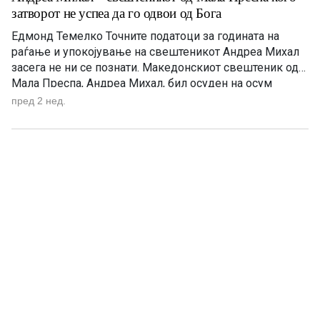
затворот не успеа да го одвои од Бога
Едмонд Темелко Точните податоци за годината на
раѓање и упокојување на свештеникот Андреа Михал
засега не ни се познати. Македонскиот свештеник од
Мала Преспа, Андреа Михал, бил осуден на осум
години затвор затоа што одбил да ја предаде својата
пред 2 нед.
свештеничка одежда за исмевање на православната
вера. По падот на режимот на Енвер Хоџа, неговата
најголема […]