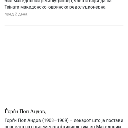
бил македонски револуционер, член и војвода на
Тајната македонско-одринска револуционерна
организација и еден од најистакнатите учесници во
пред 2 дена
Илинденското востание. Со својата храброст и
подготвеност да се жртвува за слободата на
Македонија станал легендарен јунак, опеан […]
Ѓорѓи Поп Андов,
Ѓорѓи Поп Андов (1903–1969) – лекарот што ја постави
основата на современата фтизиологија во Македонија