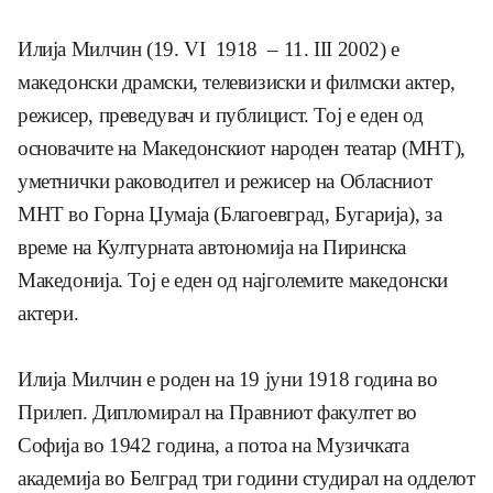
Илија Милчин (19. VI 1918 – 11. III 2002) е
македонски драмски, телевизиски и филмски актер,
режисер, преведувач и публицист. Тој е еден од
основачите на Македонскиот народен театар (МНТ),
уметнички раководител и режисер на Обласниот
МНТ во Горна Џумаја (Благоевград, Бугарија), за
време на Културната автономија на Пиринска
Македонија. Тој е еден од најголемите македонски
актери.
Илија Милчин е роден на 19 јуни 1918 година во
Прилеп. Дипломирал на Правниот факултет во
Софија во 1942 година, а потоа на Музичката
академија во Белград три години студирал на одделот