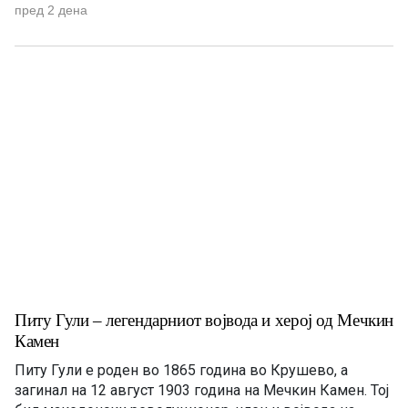
во катастрофалниот земјотрес во Скопје. Д-р Хаим
пред 2 дена
Абраванел е роден на 25 декември 1896 година во
Пирот, тогаш во Кралството Србија, во многучлено
семејство со 11 […]
Питу Гули – легендарниот војвода и херој од Мечкин
Камен
Питу Гули е роден во 1865 година во Крушево, а
загинал на 12 август 1903 година на Мечкин Камен. Тој