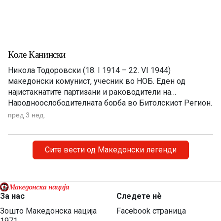
Коле Канински
Никола Тодоровски (18. I 1914 – 22. VI 1944)
македонски комунист, учесник во НОБ. Еден од
најистакнатите партизани и раководители на
Народноослободителната борба во Битолскиот Регион.
Загинал како политички комесар во Првата
пред 3 нед.
Македонско – Косовска бригада, при експлозија на
мина на 22. јули 1944 година во село Брунец, кај
Караорман. Никола Тодоровски, познат како Коле […]
Сите вести од Македонски легенди
За нас
Следете нѐ
Зошто Македонска нација
Facebook страница
1971