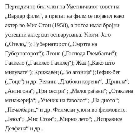
Периодично бил член на Уметничкиот совет на
„Вардар филм“, а првпат на филм се појавил како
актер во Мис Стон (1958), а потоа имал бројни
успешни актерски остварувања. Улоги: Јаго
(„Отело„“); Губернаторот („Смртта на
Губернаторот“); Леоне („Господа Глембаеви“);
Галиело („Галилео Галилеј“); Жак („Како што
милувате“); Крижавец („Во агонија“);Тефик-бег
(„Гоце“) и др. Режии: „Длабоки корени“, „Црнила“;
„Антигона“; „Три сестри“; „Малограѓани“; „Стаклена
менажерија“; „Ученик на ѓаволот“; „На дното“;
„Печалбари„“ и др. Филмски улоги во филмовите:
„Јазол“; „Мис Стон“; „Мирно лето“; „Исправисе
Делфина“ и др..