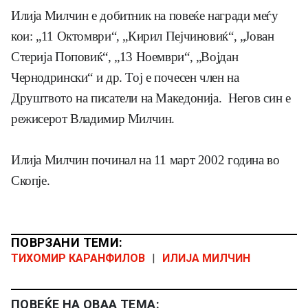
Илија Милчин е добитник на повеќе награди меѓу
кои: „11 Октомври“, „Кирил Пејчиновиќ“, „Јован
Стерија Поповиќ“, „13 Ноември“, „Војдан
Чернодрински“ и др. Тој е почесен член на
Друштвото на писатели на Македонија. Негов син е
режисерот Владимир Милчин.
Илија Милчин починал на 11 март 2002 година во
Скопје.
ПОВРЗАНИ ТЕМИ:
ТИХОМИР КАРАНФИЛОВ
|
ИЛИЈА МИЛЧИН
ПОВЕЌЕ НА ОВАА ТЕМА: