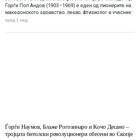
Ѓорѓи Поп Андов (1903–1969) е еден од пионерите на
македонското здравство, лекар, фтизиолог и учесник
во Народноослободителната борба. Особено е
пред 1 нед.
запаметен како основач и прв управник на
Специјалната болница за туберкулоза во Битола,
институција која одиграла клучна улога во борбата […]
Ѓорѓи Наумов, Блаже Рогозинаро и Кочо Десано –
тројцата битолски револуционери обесени во Скопје