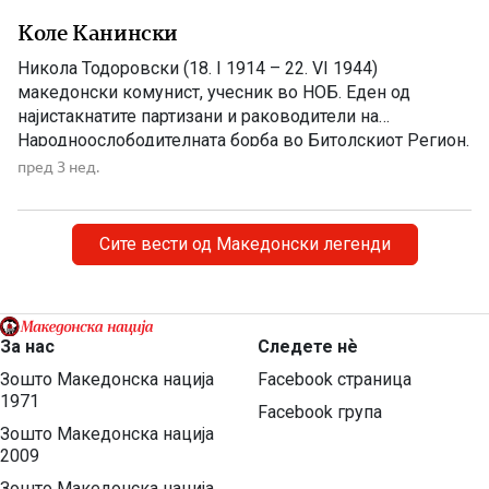
Коле Канински
Никола Тодоровски (18. I 1914 – 22. VI 1944)
македонски комунист, учесник во НОБ. Еден од
најистакнатите партизани и раководители на
Народноослободителната борба во Битолскиот Регион.
Загинал како политички комесар во Првата
пред 3 нед.
Македонско – Косовска бригада, при експлозија на
мина на 22. јули 1944 година во село Брунец, кај
Караорман. Никола Тодоровски, познат како Коле […]
Сите вести од Македонски легенди
За нас
Следете нѐ
Зошто Македонска нација
Facebook страница
1971
Facebook група
Зошто Македонска нација
2009
Зошто Македонска нација