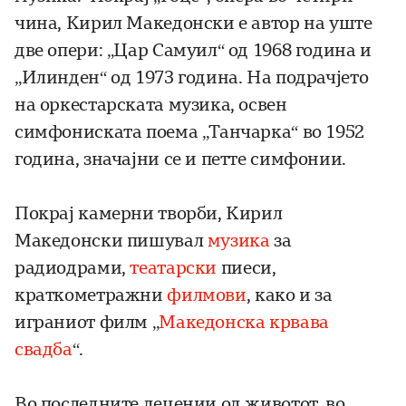
чина, Кирил Македонски е автор на уште
две опери: „Цар Самуил“ од 1968 година и
„Илинден“ од 1973 година. На подрачјето
на оркестарската музика, освен
симфониската поема „Танчарка“ во 1952
година, значајни се и петте симфонии.
Покрај камерни творби, Кирил
Македонски пишувал
музика
за
радиодрами,
театарски
пиеси,
краткометражни
филмови
, како и за
играниот филм „
Македонска крвава
свадба
“.
Во последните децении од животот, во