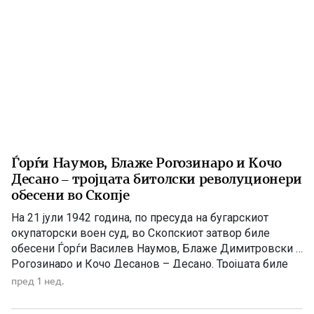
Ѓорѓи Наумов, Блаже Рогозинаро и Кочо
Десано – тројцата битолски револуционери
обесени во Скопје
На 21 јули 1942 година, по пресуда на бугарскиот
окупаторски воен суд, во Скопскиот затвор биле
обесени Ѓорѓи Василев Наумов, Блаже Димитровски –
Рогозинаро и Кочо Десанов – Десано. Тројцата биле
истакнати учесници во македонското
пред 1 нед.
националноослободително движење и организатори
на антифашистичкиот отпор во Битолско. На 21 јули