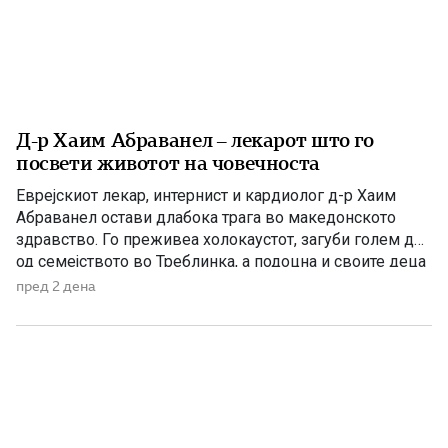
Д-р Хаим Абраванел – лекарот што го
посвети животот на човечноста
Еврејскиот лекар, интернист и кардиолог д-р Хаим
Абраванел остави длабока трага во македонското
здравство. Го преживеа холокаустот, загуби голем дел
од семејството во Треблинка, а подоцна и своите деца
во катастрофалниот земјотрес во Скопје. Д-р Хаим
пред 2 дена
Абраванел е роден на 25 декември 1896 година во
Пирот, тогаш во Кралството Србија, во многучлено
семејство со 11 […]