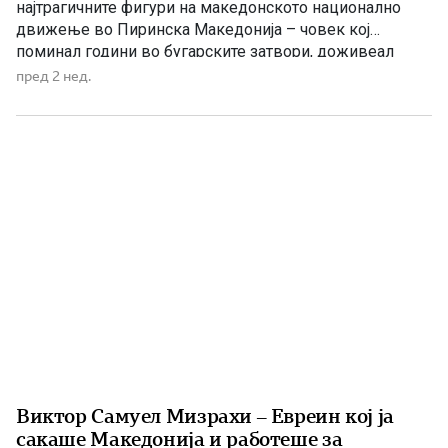
најтрагичните фигури на македонското национално
движење во Пиринска Македонија – човек кој
поминал години во бугарските затвори, доживеал
тешка семејна трагедија, но никогаш не се откажал од
пред 2 нед.
македонското име, идентитет и кауза. Роден е на 12
април 1921 година во селото Бутково, Валовишко,
познато и како Демирхисарско, […]
Виктор Самуел Мизрахи – Евреин кој ја
сакаше Македонија и работеше за