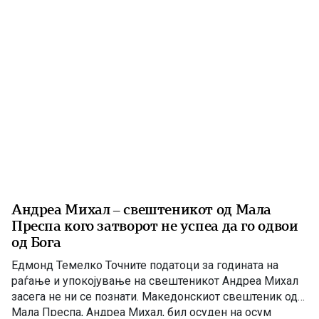
1942 година во Скопскиот затвор биле извршени
смртните […]
Андреа Михал – свештеникот од Мала
Преспа кого затворот не успеа да го одвои
од Бога
Едмонд Темелко Точните податоци за годината на
раѓање и упокојување на свештеникот Андреа Михал
засега не ни се познати. Македонскиот свештеник од
Мала Преспа, Андреа Михал, бил осуден на осум