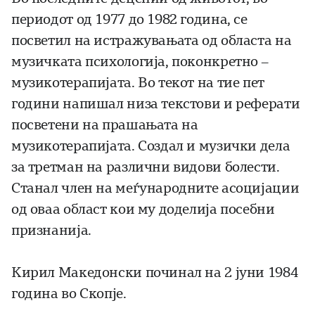
периодот од 1977 до 1982 година, се
посветил на истражувањата од областа на
музичката психологија, поконкретно –
музикотерапијата. Во текот на тие пет
години напишал низа текстови и реферати
посветени на прашањата на
музикотерапијата. Создал и музички дела
за третман на различни видови болести.
Станал член на меѓународните асоцијации
од оваа област кои му доделија посебни
признанија.
Кирил Македонски починал на 2 јуни 1984
година во Скопје.