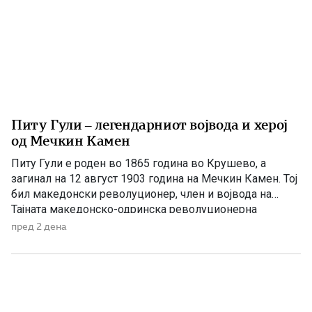
Питу Гули – легендарниот војвода и херој
од Мечкин Камен
Питу Гули е роден во 1865 година во Крушево, а
загинал на 12 август 1903 година на Мечкин Камен. Тој
бил македонски револуционер, член и војвода на
Тајната македонско-одринска револуционерна
организација и еден од најистакнатите учесници во
пред 2 дена
Илинденското востание. Со својата храброст и
подготвеност да се жртвува за слободата на
Македонија станал легендарен јунак, опеан […]