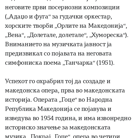
неговите први посериозни композиции
(„Адаџо и фуга“ за гудачки оркестар,
хорските творби „Орлите на Македонија“,
„Вена“, „Долетале, долетале“, „Хумореска“).
Вниманието на музичката јавност ја
предизвикал со појавата на неговата
симфониска поема „Танчарка“ (1951).
Успехот го охрабрил тој да создаде и
македонска опера, прва во македонската
историја. Операта „Гоце“ во Народна
Република Македонија се појавува и
изведува во 1954 година, и има извонредно
историско значење за македонската
музика. Покрај „Гоце“, опера во четири