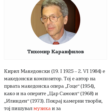
Тихомир Каранфилов
Кирил Македонски (19. I 1925 – 2. VI 1984) е
македонски композитор. Тој е автор на
првата македонска опера „Гоце“ (1954),
како и на оперите „Цар Самоил“ (1968) и
„Илинден“ (1973). Покрај камерни творби,
тој пишувал
музика
и за