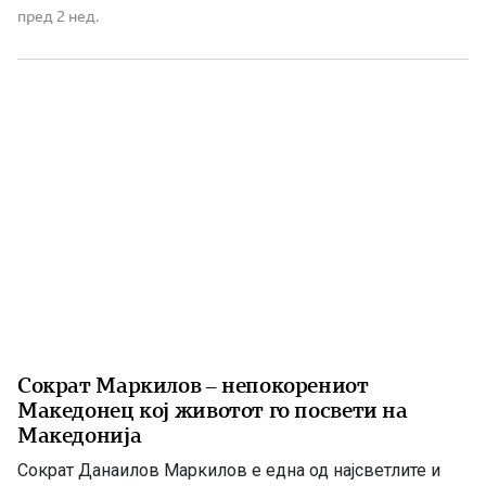
години затвор затоа што одбил да ја предаде својата
пред 2 нед.
свештеничка одежда за исмевање на православната
вера. По падот на режимот на Енвер Хоџа, неговата
најголема […]
Сократ Маркилов – непокорениот
Македонец кој животот го посвети на
Македонија
Сократ Данаилов Маркилов е една од најсветлите и