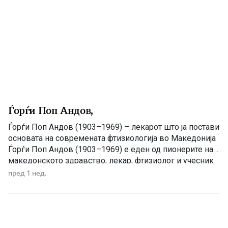
Ѓорѓи Поп Андов,
Ѓорѓи Поп Андов (1903–1969) – лекарот што ја постави
основата на современата фтизиологија во Македонија
Ѓорѓи Поп Андов (1903–1969) е еден од пионерите на
македонското здравство, лекар, фтизиолог и учесник
во Народноослободителната борба. Особено е
пред 1 нед.
запаметен како основач и прв управник на
Специјалната болница за туберкулоза во Битола,
институција која одиграла клучна улога во борбата […]