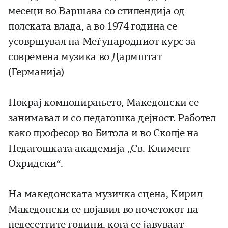
месеци во Варшава со стипендија од
полската влада, а во 1974 година се
усовршувал на Меѓународниот курс за
современа музика во Дармштат
(Германија)
Покрај компонирањето, Македонски се
занимавал и со педагошка дејност. Работел
како професор во Битола и во Скопје на
Педагошката академија „Св. Климент
Охридски“.
На македонската музичка сцена, Кирил
Македонски се појавил во почетокот на
педесеттите години, кога се јавуваат