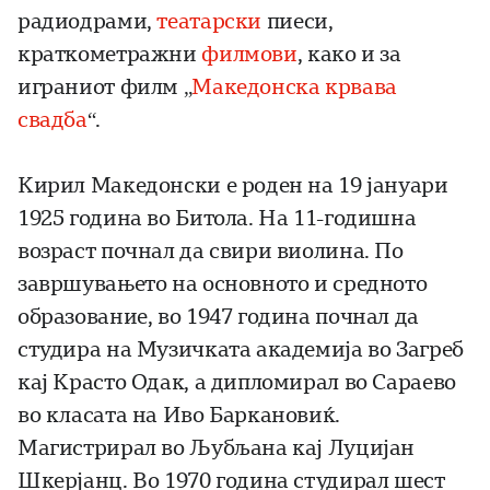
радиодрами,
театарски
пиеси,
краткометражни
филмови
, како и за
играниот филм „
Македонска крвава
свадба
“.
Кирил Македонски е роден на 19 јануари
1925 година во Битола. На 11-годишна
возраст почнал да свири виолина. По
завршувањето на основното и средното
образование, во 1947 година почнал да
студира на Музичката академија во Загреб
кај Красто Одак, а дипломирал во Сараево
во класата на Иво Баркановиќ.
Магистрирал во Љубљана кај Луцијан
Шкерјанц. Во 1970 година студирал шест