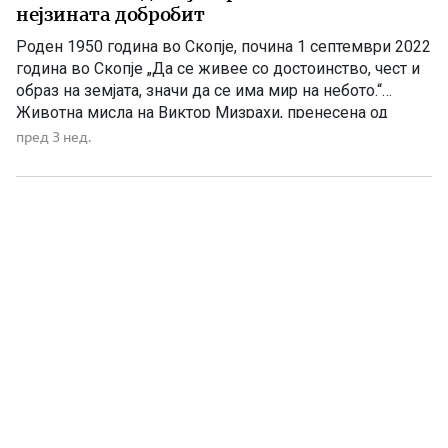
нејзината добробит
Роден 1950 година во Скопје, почина 1 септември 2022
година во Скопје „Да се живее со достоинство, чест и
образ на земјата, значи да се има мир на небото.“
Животна мисла на Виктор Мизрахи, пренесена од
неговата ќерка Рашела по неговата смрт. Постојат
пред 3 нед.
луѓе што не ја докажуваат љубовта кон татковината
само со зборови, туку […]