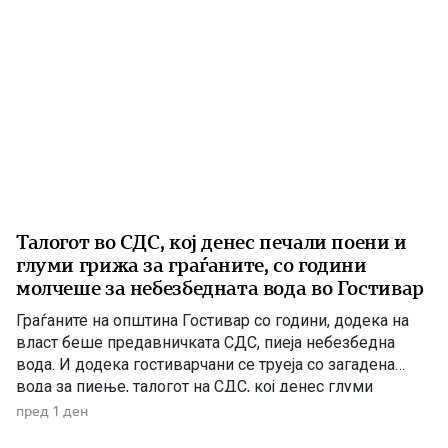
Талогот во СДС, кој денес печали поени и
глуми грижа за граѓаните, со години
молчеше за небезбедната вода во Гостивар
Граѓаните на општина Гостивар со години, додека на
власт беше предавничката СДС, пиеја небезбедна
вода. И додека гостиварчани се труеја со загадена
вода за пиење, талогот на СДС, кој денес глуми
загриженост, само за да ќари некој беден политички
пред 1 ден
поен, со години молчеа. Иако тогаш направените