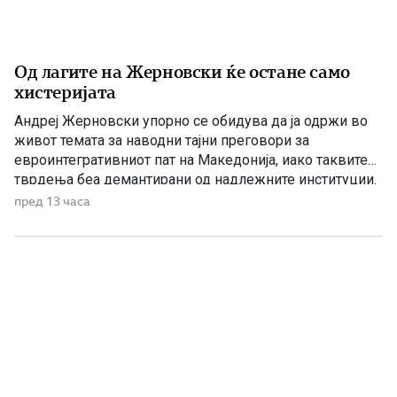
Од лагите на Жерновски ќе остане само
хистеријата
Андреј Жерновски упорно се обидува да ја одржи во
живот темата за наводни тајни преговори за
евроинтегративниот пат на Македонија, иако таквите
тврдења беа демантирани од надлежните институции.
Како што им пукна меурот од сапуница наречен
пред 13 часа
„мигранти за пари“, така на СДС му пука и најновата
конструкција – дека власта тајно се подготвува да го
[…]