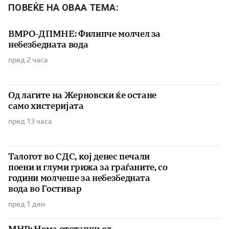
ПОВЕЌЕ НА ОВАА ТЕМА:
ВМРО-ДПМНЕ: Филипче молчел за
небезбедната вода
пред 2 часа
Од лагите на Жерновски ќе остане
само хистеријата
пред 13 часа
Талогот во СДС, кој денес печали
поени и глуми грижа за граѓаните, со
години молчеше за небезбедната
вода во Гостивар
пред 1 ден
МНР: Нема отстапки од