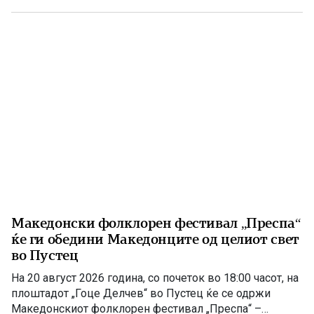
Григорие Хаџи Ташковиќ – македонски револуционер,
публицист, книжевник и еден од предводниците […]
Македонски фолклорен фестивал „Преспа“
ќе ги обедини Македонците од целиот свет
во Пустец
На 20 август 2026 година, со почеток во 18:00 часот, на
плоштадот „Гоце Делчев“ во Пустец ќе се одржи
Македонскиот фолклорен фестивал „Преспа“ –