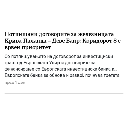
Потпишани договорите за железницата
Крива Паланка – Деве Баир: Коридорот 8 е
врвен приоритет
Со потпишувањето на договорот за инвестициски
грант од Европската Унија и договорите за
финансирање со Европската инвестициска банка и
Европската банка за обнова и развој, почнува третата
фаза од финансирањето на железничката делница
пред 1 ден
Крива Паланка – Деве Баир, која е дел од Коридорот
8. На потпишувањето во Владата присуствуваа
премиерот Христијан Мицкоски, вицепремиерот и
министер […]