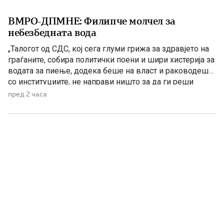
ВМРО-ДПМНЕ: Филипче молчел за
небезбедната вода
„Талогот од СДС, кој сега глуми грижа за здравјето на
граѓаните, собира политички поени и шири хистерија за
водата за пиење, додека беше на власт и раководеше
со институциите, не направи ништо за да ги реши
проблемите. Проблеми со квалитетот на водата за
пред 2 часа
пиење имаше и во времето кога Венко Филипче беше
министер за здравство, […]