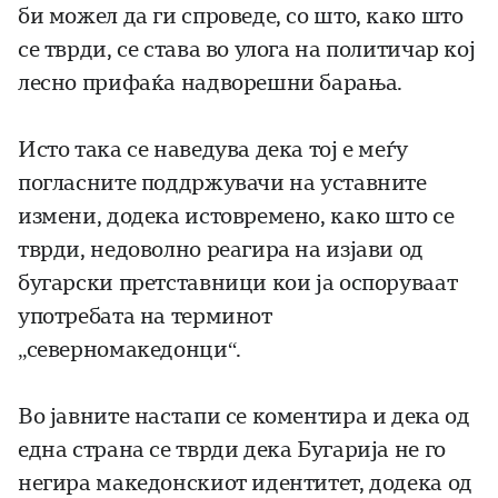
би можел да ги спроведе, со што, како што
се тврди, се става во улога на политичар кој
лесно прифаќа надворешни барања.
Исто така се наведува дека тој е меѓу
погласните поддржувачи на уставните
измени, додека истовремено, како што се
тврди, недоволно реагира на изјави од
бугарски претставници кои ја оспоруваат
употребата на терминот
„северномакедонци“.
Во јавните настапи се коментира и дека од
една страна се тврди дека Бугарија не го
негира македонскиот идентитет, додека од