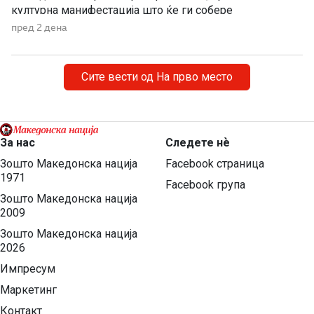
културна манифестација што ќе ги собере
Македонците од Македонија, Албанија и дијаспората во
пред 2 дена
чест на македонската традиција, песна и оро.
Фестивалот ќе биде можност за промоција на богатото
македонско културно наследство […]
Сите вести од На прво место
За нас
Следете нѐ
Зошто Македонска нација
Facebook страница
1971
Facebook група
Зошто Македонска нација
2009
Зошто Македонска нација
2026
Импресум
Маркетинг
Контакт