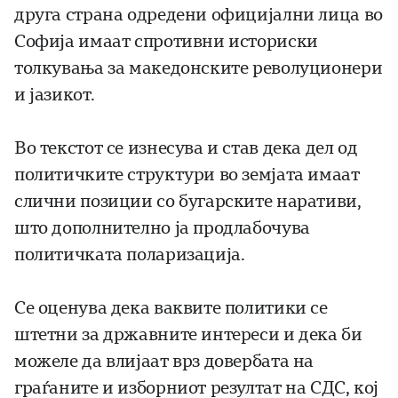
друга страна одредени официјални лица во
Софија имаат спротивни историски
толкувања за македонските револуционери
и јазикот.
Во текстот се изнесува и став дека дел од
политичките структури во земјата имаат
слични позиции со бугарските наративи,
што дополнително ја продлабочува
политичката поларизација.
Се оценува дека ваквите политики се
штетни за државните интереси и дека би
можеле да влијаат врз довербата на
граѓаните и изборниот резултат на СДС, кој