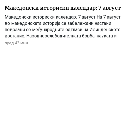
Македонски историски календар: 7 август
Македонски историски календар: 7 август На 7 август
во македонската историја се забележани настани
поврзани со меѓународните одгласи на Илинденското
востание, Народноослободителната борба, науката и
современата македонска уметност. 1903 – Европскиот
пред 43 мин.
печат известува за Илинденското востание На 7 август
1903 година европската јавност ги добила првите
поопширни вести за востанието што неколку дена
претходно избувнало […]