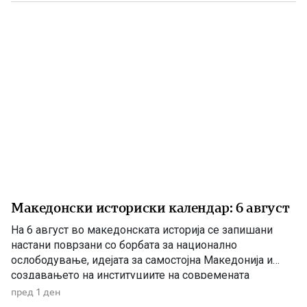
анализи, во повеќе наврати во гостиварскиот
водовод, утврдија небезбедна […]
Македонски историски календар: 6 август
На 6 август во македонската историја се запишани
настани поврзани со борбата за национално
ослободување, идејата за самостојна Македонија и
создавањето на институциите на современата
македонска држава. 1875 – Роден е Григорие Хаџи
пред 1 ден
Ташковиќ На 6 август 1875 година во Воден е роден