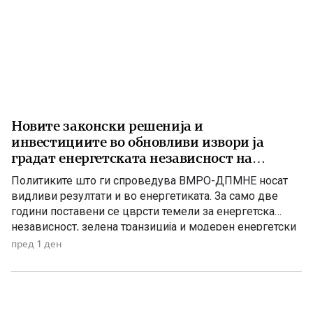
Новите законски решенија и
инвестициите во обновливи извори ја
градат енергетската независност на
Македонија
Политиките што ги спроведува ВМРО-ДПМНЕ носат
видливи резултати и во енергетиката. За само две
години поставени се цврсти темели за енергетска
независност, зелена транзиција и модерен енергетски
систем кој ќе обезбеди сигурност, нови инвестиции и
пред 1 ден
одржлив развој. По години на застој, денес Македонија
има нов Закон за енергетика, усогласен со европските
директиви, како и Интегриран […]