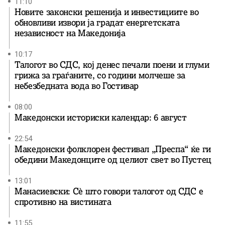
11:10
Новите законски решенија и инвестициите во
обновливи извори ја градат енергетската
независност на Македонија
10:17
Талогот во СДС, кој денес печали поени и глуми
грижа за граѓаните, со години молчеше за
небезбедната вода во Гостивар
08:00
Македонски историски календар: 6 август
22:54
Македонски фолклорен фестивал „Преспа“ ќе ги
обедини Македонците од целиот свет во Пустец
13:01
Манасиевски: Сè што говори талогот од СДС е
спротивно на вистината
11:55