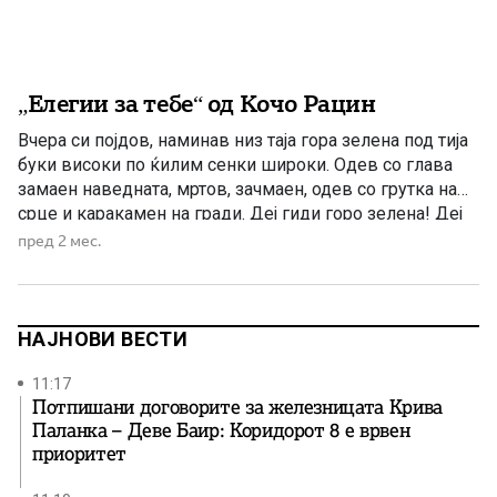
„Елегии за тебе“ од Кочо Рацин
Вчера си појдов, наминав низ таја гора зелена под тија
буки високи по ќилим сенки широки. Одев со глава
замаен наведната, мртов, зачмаен, одев со грутка на
срце и каракамен на гради. Деј гиди горо зелена! Деј
гиди водо студена! Пилците пеат – ти плачеш, сонцето
пред 2 мес.
грее – ти темнееш. Ако ги криеш коските на […]
НАЈНОВИ ВЕСТИ
11:17
Потпишани договорите за железницата Крива
Паланка – Деве Баир: Коридорот 8 е врвен
приоритет