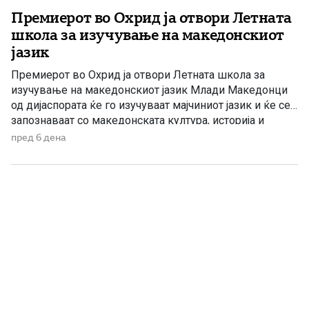
Премиерот во Охрид ја отвори Летната
школа за изучување на македонскиот
јазик
Премиерот во Охрид ја отвори Летната школа за
изучување на македонскиот јазик Млади Македонци
од дијаспората ќе го изучуваат мајчиниот јазик и ќе се
запознаваат со македонската култура, историја и
традиција Премиерот на Владата на Република
пред 6 дена
Македонија во Охрид ја отвори Летната школа за
изучување на македонскиот јазик, на која учествуваат
деца на македонски иселеници […]