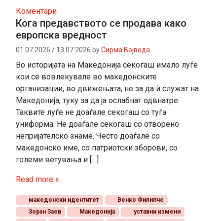
Коментари
Кога предавството се продава како
европска вредност
01.07.2026
/
13.07.2026
by
Сирма Војвода
Во историјата на Македонија секогаш имало луѓе
кои се вовлекувале во македонските
организации, во движењата, не за да ѝ служат на
Македонија, туку за да ја ослабнат одвнатре.
Таквите луѓе не доаѓале секогаш со туѓа
униформа. Не доаѓале секогаш со отворено
непријателско знаме. Често доаѓале со
македонско име, со патриотски зборови, со
големи ветувања и […]
Read more »
македонски идентитет
Венко Филипче
Зоран Заев
Македонија
уставни измени