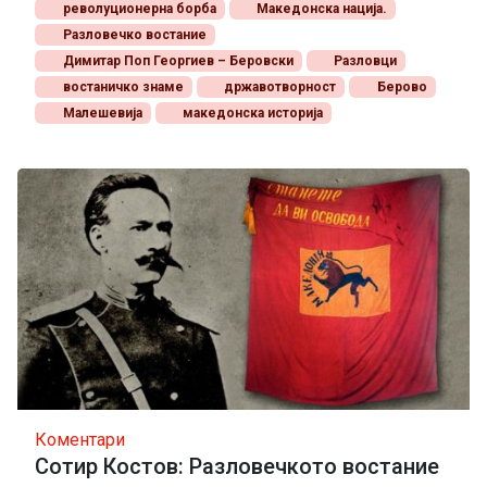
револуционерна борба
Македонска нација.
Разловечко востание
Димитар Поп Георгиев – Беровски
Разловци
востаничко знаме
државотворност
Берово
Малешевија
македонска историја
Коментари
Сотир Костов: Разловечкото востание