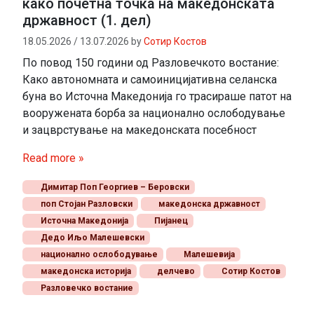
како почетна точка на македонската
државност (1. дел)
18.05.2026
/
13.07.2026
by
Сотир Костов
По повод 150 години од Разловечкото востание:
Како автономната и самоиницијативна селанска
буна во Источна Македонија го трасираше патот на
вооружената борба за национално ослободување
и зацврстување на македонската посебност
Read more »
Димитар Поп Георгиев – Беровски
поп Стојан Разловски
македонска државност
Источна Македонија
Пијанец
Дедо Иљо Малешевски
национално ослободување
Малешевија
македонска историја
делчево
Сотир Костов
Разловечко востание