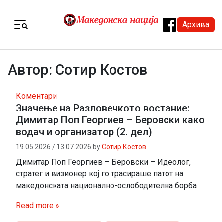
Skip to content
Архива
Menu
Автор:
Сотир Костов
Коментари
Значење на Разловечкото востание:
Димитар Поп Георгиев – Беровски како
водач и организатор (2. дел)
19.05.2026
/
13.07.2026
by
Сотир Костов
Димитар Поп Георгиев – Беровски – Идеолог,
стратег и визионер кој го трасираше патот на
македонската национално-ослободителна борба
Read more »