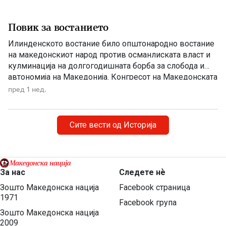
Повик за востанието
Илинденското востание било општонародно востание
на македонскиот народ против османлиската власт и
кулминација на долгогодишната борба за слобода и
автономија на Македонија. Конгресот на Македонската
револуционерна организација, одржан во Солун, донел
пред 1 нед.
одлука напролет да се крене оружено востание, при
што неговото започнување и водење им биле
препуштени на окружните комитети. Конгресот на
Сите вести од Историја
Битолскиот револуционерен округ, […]
За нас
Следете нѐ
Зошто Македонска нација
Facebook страница
1971
Facebook група
Зошто Македонска нација
2009