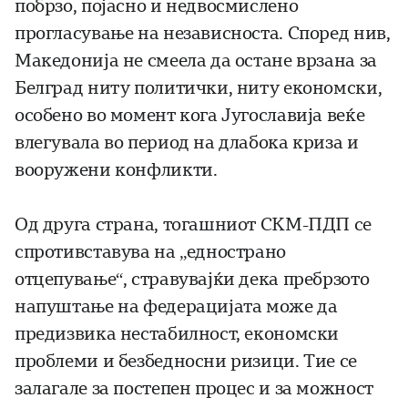
побрзо, појасно и недвосмислено
прогласување на независноста. Според нив,
Македонија не смеела да остане врзана за
Белград ниту политички, ниту економски,
особено во момент кога Југославија веќе
влегувала во период на длабока криза и
вооружени конфликти.
Од друга страна, тогашниот СКМ-ПДП се
спротивставува на „еднострано
отцепување“, стравувајќи дека пребрзото
напуштање на федерацијата може да
предизвика нестабилност, економски
проблеми и безбедносни ризици. Тие се
залагале за постепен процес и за можност