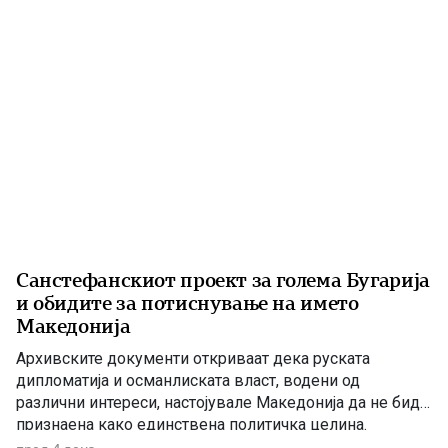
Податоците што следуваат се засноваат врз
сведоштвото на […]
Санстефанскиот проект за голема Бугарија
и обидите за потиснување на името
Македонија
Архивските документи откриваат дека руската
дипломатија и османлиската власт, водени од
различни интереси, настојувале Македонија да не биде
признаена како единствена политичка целина.
Наместо нејзиното историско име, во службената