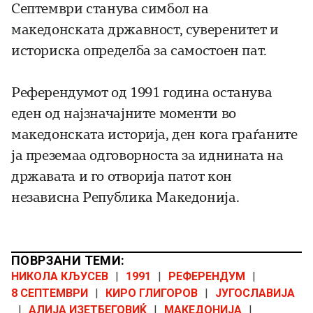
Септември станува симбол на
македонската државност, суверенитет и
историска определба за самостоен пат.
Референдумот од 1991 година останува
еден од најзначајните моменти во
македонската историја, ден кога граѓаните
ја преземаа одговорноста за иднината на
државата и го отворија патот кон
независна Република Македонија.
ПОВРЗАНИ ТЕМИ:
НИКОЛА КЉУСЕВ
|
1991
|
РЕФЕРЕНДУМ
|
8 СЕПТЕМВРИ
|
КИРО ГЛИГОРОВ
|
ЈУГОСЛАВИЈА
|
АЛИЈА ИЗЕТБЕГОВИЌ
|
МАКЕДОНИЈА
|