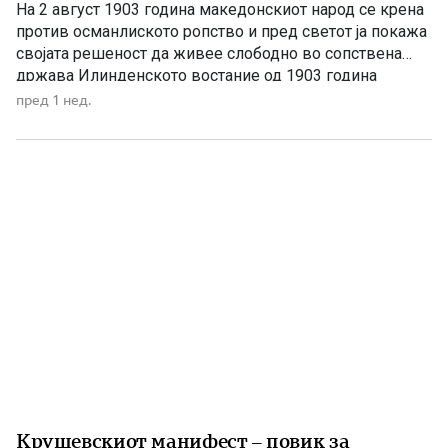
На 2 август 1903 година македонскиот народ се крена
против османлиското ропство и пред светот ја покажа
својата решеност да живее слободно во сопствена
држава Илинденското востание од 1903 година
претставува еден од најсветлите и најзначајните
пред 1 нед.
настани во поновата историја на Македонија. Тоа не
било ненадеен и изолиран бунт, туку врв на
долгогодишната организирана борба […]
Крушевскиот манифест – повик за