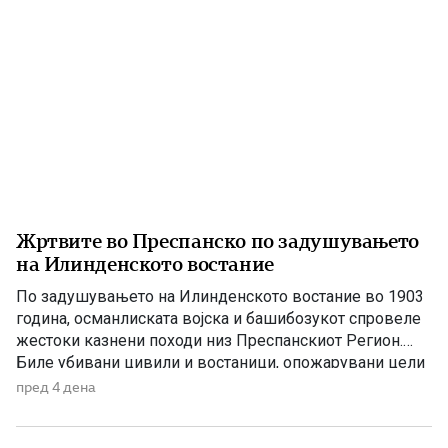
Жртвите во Преспанско по задушувањето
на Илинденското востание
По задушувањето на Илинденското востание во 1903
година, османлиската војска и башибозукот спровеле
жестоки казнени походи низ Преспанскиот Регион.
Биле убивани цивили и востаници, опожарувани цели
села, ограбувани куќи, добиток и летнина, а
пред 4 дена
населението било принудено да бара спас во
планините и во трските покрај Преспанското Езеро.