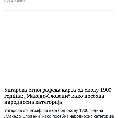
пред 4 дена
комуникација се наметнувала формулацијата „трите
вилаети“. Македонија во Санстефанскиот проект По
Руско-турската војна од 1877–1878 година, Русија ѝ го
наметнала на Османлиската Империја прелиминарниот
Санстефански договор, […]
Унгарска етнографска карта од околу 1900
година: „Македо-Словени“ како посебна
народносна категорија
Унгарска етнографска карта од околу 1900 година:
„Македо-Словени“ како посебна народносна категорија