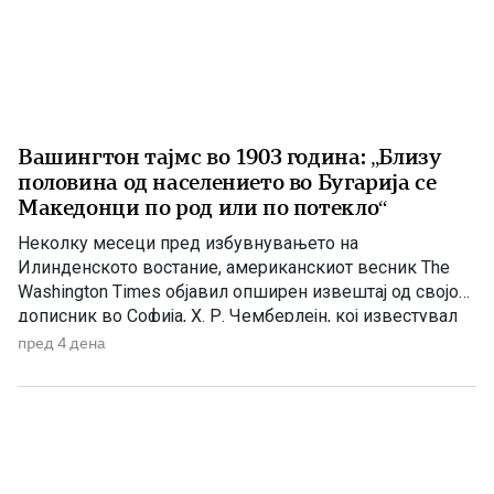
Вашингтон тајмс во 1903 година: „Близу
половина од населението во Бугарија се
Македонци по род или по потекло“
Неколку месеци пред избувнувањето на
Илинденското востание, американскиот весник The
Washington Times објавил опширен извештај од својот
дописник во Софија, Х. Р. Чемберлејн, кој известувал
за политичката состојба на Балканот, македонското
пред 4 дена
револуционерно движење и односот на Бугарија кон
настаните во Македонија. Написот е објавен на 26
април 1903 година, само нешто повеќе од три месеци
[…]