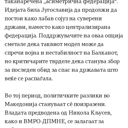
таканаречена „асиметрична федерација“.
Идејата била Југославија да продолжи да
постои како лабав сојуз на суверени
држави, наместо како централизирана
федерација. Поддржувачите на оваа опција
сметале дека таквиот модел може да
спречи војна и нестабилност на Балканот,
но критичарите тврделе дека станува збор
за последен обид за спас на државата што
веќе се распаѓала.
Во тој период, политичките разлики во
Македонија стануваат сè поизразени.
Владата предводена од Никола Кљусев,
како и ВМРО-ДПМНЕ, се залагаат за