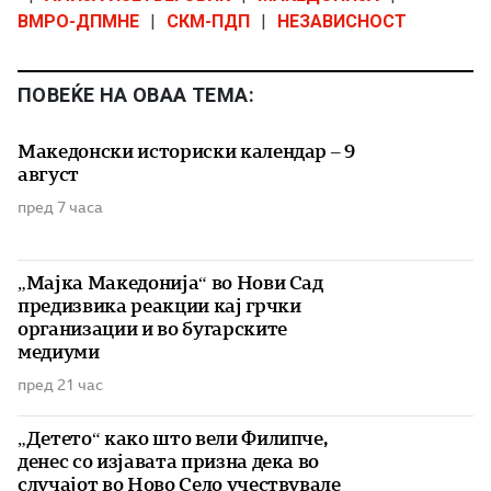
ВМРО-ДПМНЕ
|
СКМ-ПДП
|
НЕЗАВИСНОСТ
ПОВЕЌЕ НА ОВАА ТЕМА:
Македонски историски календар – 9
август
пред 7 часа
„Мајка Македонија“ во Нови Сад
предизвика реакции кај грчки
организации и во бугарските
медиуми
пред 21 час
„Детето“ како што вели Филипче,
денес со изјавата призна дека во
случајот во Ново Село учествувале