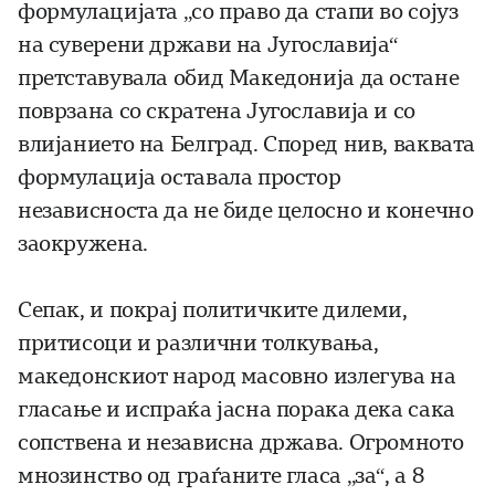
формулацијата „со право да стапи во сојуз
на суверени држави на Југославија“
претставувала обид Македонија да остане
поврзана со скратена Југославија и со
влијанието на Белград. Според нив, ваквата
формулација оставала простор
независноста да не биде целосно и конечно
заокружена.
Сепак, и покрај политичките дилеми,
притисоци и различни толкувања,
македонскиот народ масовно излегува на
гласање и испраќа јасна порака дека сака
сопствена и независна држава. Огромното
мнозинство од граѓаните гласа „за“, а 8