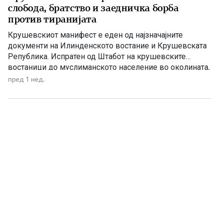
слобода, братство и заедничка борба
против тиранијата
Крушевскиот манифест е еден од најзначајните
документи на Илинденското востание и Крушевската
Република. Испратен од Штабот на крушевските
востаници до муслиманското население во околината,
тој претставува повик за заедничка борба против
пред 1 нед.
тиранијата, насилството и ропството, без разлика на
верата и народноста. Крушевскиот манифест Браќа
земљаци и мили комшии! Ние, вашите вечни комшии,
пријатели и познајници […]