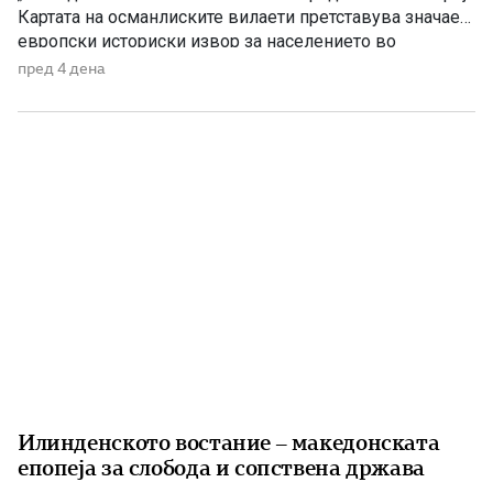
Картата на османлиските вилаети претставува значаен
европски историски извор за населението во
Македонија на преминот од XIX кон XX век На крајот
пред 4 дена
од XIX и почетокот на XX век Балканот бил простор на
силни политички, црковни и пропагандни судири.
Особено жестока била борбата […]
Илинденското востание – македонската
епопеја за слобода и сопствена држава