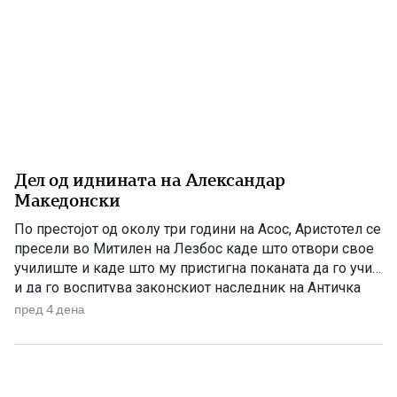
Дел од иднината на Александар
Македонски
По престојот од околу три години на Асос, Аристотел се
пресели во Митилен на Лезбос каде што отвори свое
училиште и каде што му пристигна поканата да го учи
и да го воспитува законскиот наследник на Античка
Македонија. Годините на Асос беа важни за развојот на
пред 4 дена
Аристотел, бидејќи во тоа време тој не беше
најславниот […]